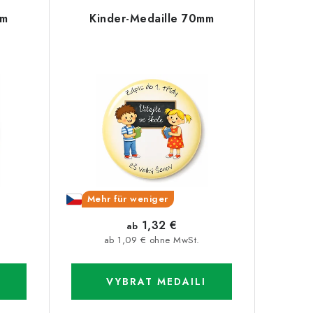
mm
Kinder-Medaille 70mm
Mehr für weniger
1,32 €
ab
ab 1,09 € ohne MwSt.