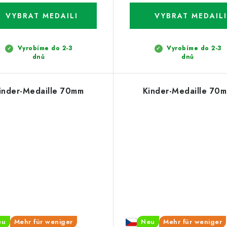
Vyrobíme do 2-3
Vyrobíme do 2-3
dnů
dnů
inder-Medaille 70mm
Kinder-Medaille 70
eu
Mehr für weniger
Neu
Mehr für weniger