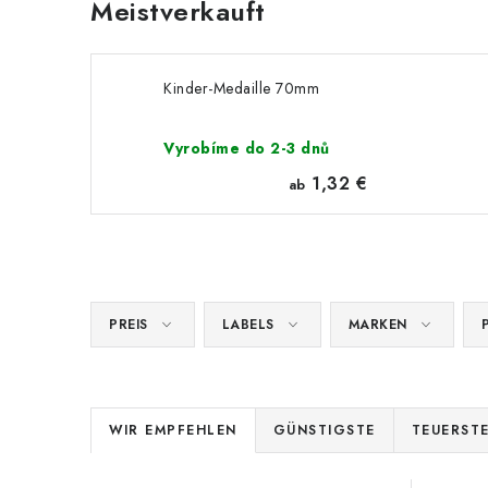
Meistverkauft
Kinder-Medaille 70mm
Vyrobíme do 2-3 dnů
1,32 €
ab
PREIS
LABELS
MARKEN
P
WIR EMPFEHLEN
GÜNSTIGSTE
TEUERST
r