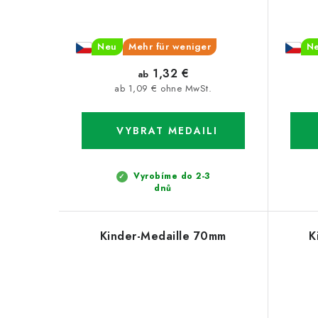
Neu
Mehr für weniger
N
1,32 €
ab
ab 1,09 € ohne MwSt.
Vyrobíme do 2-3
dnů
Kinder-Medaille 70mm
K