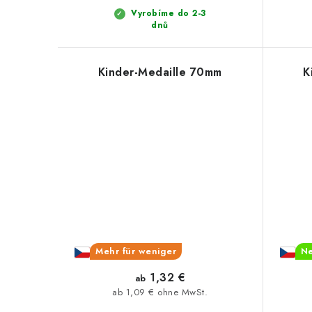
u
u
Vyrobíme do 2-3
dnů
k
n
t
g
Kinder-Medaille 70mm
K
e
Mehr für weniger
N
1,32 €
ab
ab 1,09 € ohne MwSt.