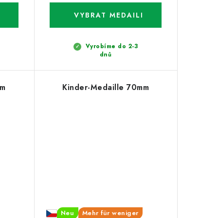
Vyrobíme do 2-3
dnů
mm
Kinder-Medaille 70mm
Neu
Mehr für weniger