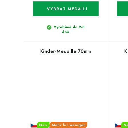
Vyrobíme do 2-3
dnů
Kinder-Medaille 70mm
K
Neu
Mehr für weniger
N