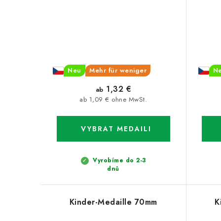
Neu
Mehr für weniger
N
1,32 €
ab
ab 1,09 € ohne MwSt.
Vyrobíme do 2-3
dnů
Kinder-Medaille 70mm
K