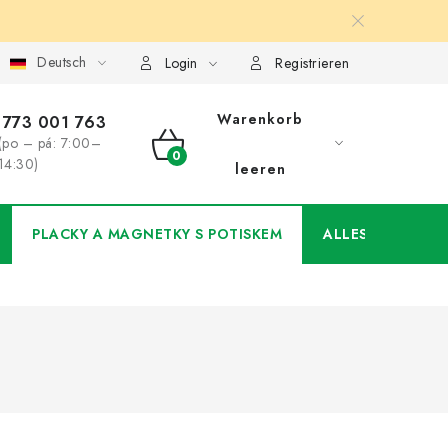
Deutsch
ung
Großhandel
Meine Bestellung
Login
Registrieren
Warenkorb
773 001 763
(po – pá: 7:00–
WARENKORB
14:30)
leeren
PLACKY A MAGNETKY S POTISKEM
ALLES FÜR DIE 