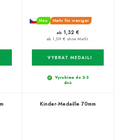
Neu
Mehr für weniger
1,32 €
ab
ab 1,09 € ohne MwSt.
Vyrobíme do 2-3
dnů
mm
Kinder-Medaille 70mm