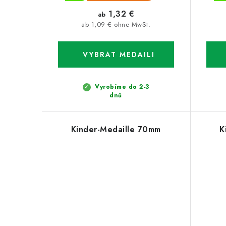
1,32 €
ab
ab 1,09 € ohne MwSt.
Vyrobíme do 2-3
dnů
Kinder-Medaille 70mm
K