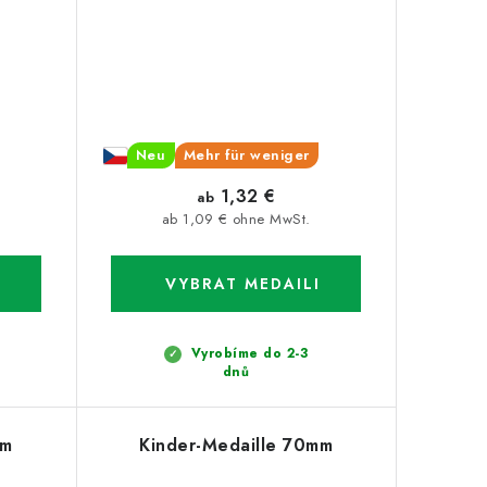
Neu
Mehr für weniger
1,32 €
ab
ab 1,09 € ohne MwSt.
Vyrobíme do 2-3
dnů
mm
Kinder-Medaille 70mm