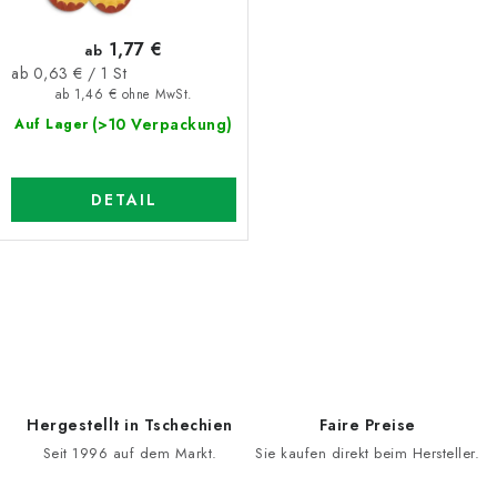
u
e
1,77 €
ab
k
r
Verkaufspreis:
ab 0,63 € / 1 St
t
u
ab 1,46 € ohne MwSt.
e
n
(>10 Verpackung)
Auf Lager
g
DETAIL
S
t
e
u
e
Hergestellt in Tschechien
Faire Preise
r
Seit 1996 auf dem Markt.
Sie kaufen direkt beim Hersteller.
e