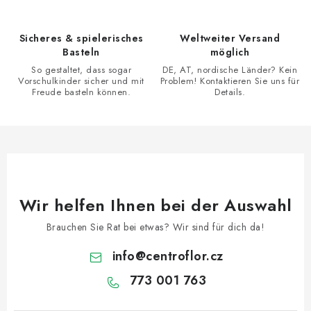
l
e
Sicheres & spielerisches
Weltweiter Versand
m
Basteln
möglich
e
So gestaltet, dass sogar
DE, AT, nordische Länder? Kein
n
Vorschulkinder sicher und mit
Problem! Kontaktieren Sie uns für
Freude basteln können.
Details.
t
e
d
e
r
L
Wir helfen Ihnen bei der Auswahl
i
s
Brauchen Sie Rat bei etwas? Wir sind für dich da!
t
info
@
centroflor.cz
e
773 001 763