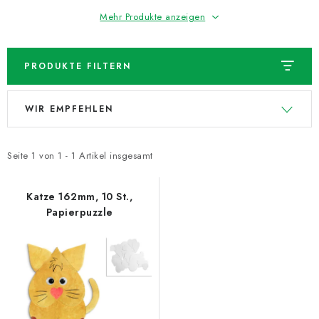
NEUHEITEN
Mehr Produkte anzeigen
TIPY NA TVOŘENÍ
PRODUKTE FILTERN
Dopravné
Kontaktieren Sie uns
Über uns
L
P
Geschäftsbewertung
Geschäftsbedingungen
WIR EMPFEHLEN
i
r
Datenschutzerklärung
Großhandel
Meine Bestellung
s
o
t
d
Seite
1
von
1
-
1
Artikel insgesamt
e
u
d
k
Katze 162mm, 10 St.,
Papierpuzzle
e
t
r
s
P
o
r
r
o
t
d
i