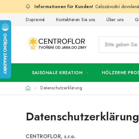
Zum
Celozávodní dovolená:
Inhalt
springen
Dopravné
Kontaktieren Sie uns
Über uns
G
SAISONALE KREATION
HÖLZERNE PRO
Startseite
Datenschutzerklärung
Datenschutzerklärung
CENTROFLOR, s.r.o.