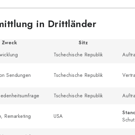
ttlung in Drittländer
Zweck
Sitz
wicklung
Tschechische Republik
Auftr
von Sendungen
Tschechische Republik
Vertr
iedenheitsumfrage
Tschechische Republik
Auftr
Stan
, Remarketing
USA
Schu