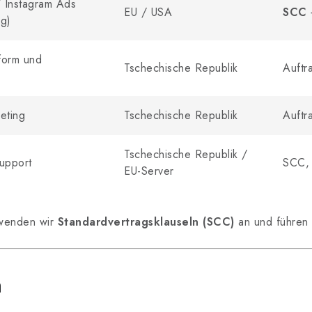
 Instagram Ads
EU / USA
SCC
ng)
form und
Tschechische Republik
Auftr
eting
Tschechische Republik
Auftr
Tschechische Republik /
upport
SCC,
EU-Server
 wenden wir
Standardvertragsklauseln (SCC)
an und führen 
n