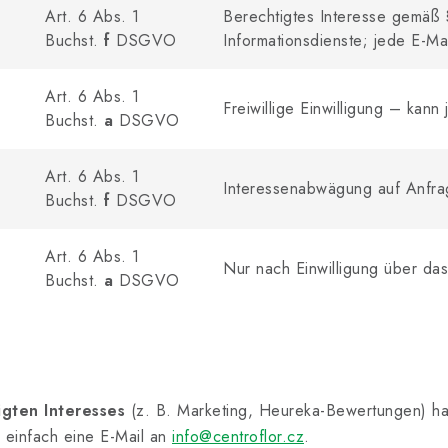
Art. 6 Abs. 1
Berechtigtes Interesse gemäß
Buchst.
f
DSGVO
Informationsdienste; jede E-Ma
Art. 6 Abs. 1
Freiwillige Einwilligung – kann
Buchst.
a
DSGVO
Art. 6 Abs. 1
Interessenabwägung auf Anfra
Buchst.
f
DSGVO
Art. 6 Abs. 1
Nur nach Einwilligung über da
Buchst.
a
DSGVO
igten Interesses
(z. B. Marketing, Heureka-Bewertungen) h
einfach eine E-Mail an
info@centroflor.cz
.