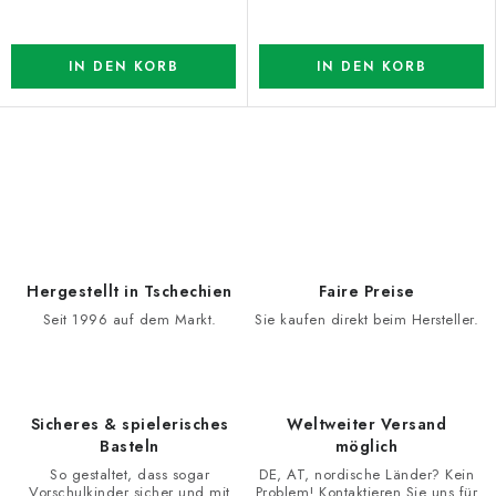
IN DEN KORB
IN DEN KORB
S
t
e
u
e
Hergestellt in Tschechien
Faire Preise
r
Seit 1996 auf dem Markt.
Sie kaufen direkt beim Hersteller.
e
l
e
Sicheres & spielerisches
Weltweiter Versand
m
Basteln
möglich
e
So gestaltet, dass sogar
DE, AT, nordische Länder? Kein
n
Vorschulkinder sicher und mit
Problem! Kontaktieren Sie uns für