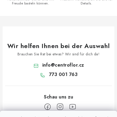
Freude basteln können.
Details.
t
e
d
e
r
L
Wir helfen Ihnen bei der Auswahl
i
s
Brauchen Sie Rat bei etwas? Wir sind für dich da!
t
info
@
centroflor.cz
e
773 001 763