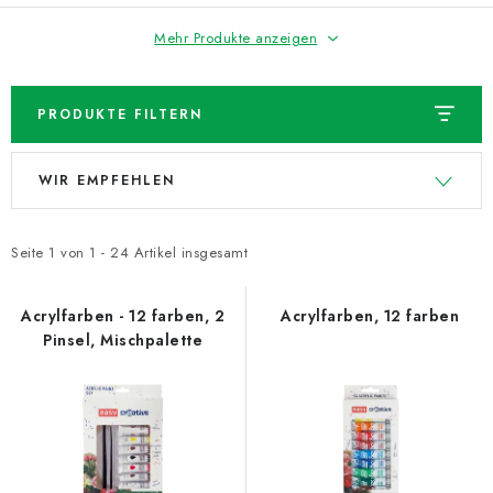
Mehr Produkte anzeigen
PRODUKTE FILTERN
L
P
WIR EMPFEHLEN
i
r
s
o
t
d
Seite
1
von
1
-
24
Artikel insgesamt
e
u
d
k
Acrylfarben - 12 farben, 2
Acrylfarben, 12 farben
Pinsel, Mischpalette
e
t
r
s
P
o
r
r
o
t