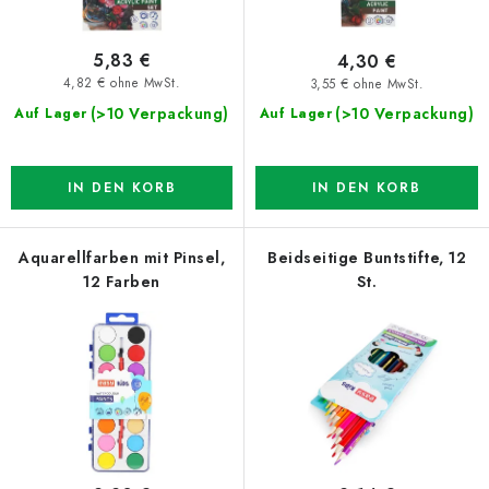
d
i
u
e
5,83 €
4,30 €
k
r
4,82 € ohne MwSt.
3,55 € ohne MwSt.
t
u
(>10 Verpackung)
(>10 Verpackung)
Auf Lager
Auf Lager
e
n
g
IN DEN KORB
IN DEN KORB
Aquarellfarben mit Pinsel,
Beidseitige Buntstifte, 12
12 Farben
St.