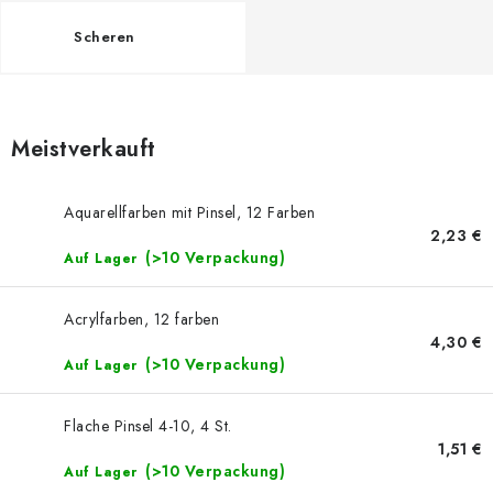
NEUHEITEN
Scheren
TIPY NA TVOŘENÍ
Dopravné
Kontaktieren Sie uns
Über uns
Meistverkauft
Geschäftsbewertung
Geschäftsbedingungen
Datenschutzerklärung
Großhandel
Meine Bestellung
Aquarellfarben mit Pinsel, 12 Farben
2,23 €
(>10 Verpackung)
Auf Lager
Acrylfarben, 12 farben
4,30 €
(>10 Verpackung)
Auf Lager
Flache Pinsel 4-10, 4 St.
1,51 €
(>10 Verpackung)
Auf Lager