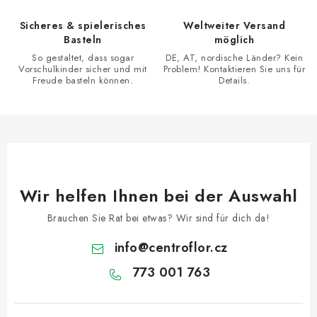
e
Sicheres & spielerisches
Weltweiter Versand
m
Basteln
möglich
e
So gestaltet, dass sogar
DE, AT, nordische Länder? Kein
n
Vorschulkinder sicher und mit
Problem! Kontaktieren Sie uns für
Freude basteln können.
Details.
t
e
d
e
r
L
Wir helfen Ihnen bei der Auswahl
i
s
Brauchen Sie Rat bei etwas? Wir sind für dich da!
t
info
@
centroflor.cz
e
773 001 763