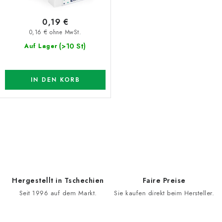
u
e
0,19 €
k
r
0,16 € ohne MwSt.
t
u
(>10 St)
Auf Lager
e
n
g
IN DEN KORB
S
t
e
u
e
Hergestellt in Tschechien
Faire Preise
r
Seit 1996 auf dem Markt.
Sie kaufen direkt beim Hersteller.
e
l