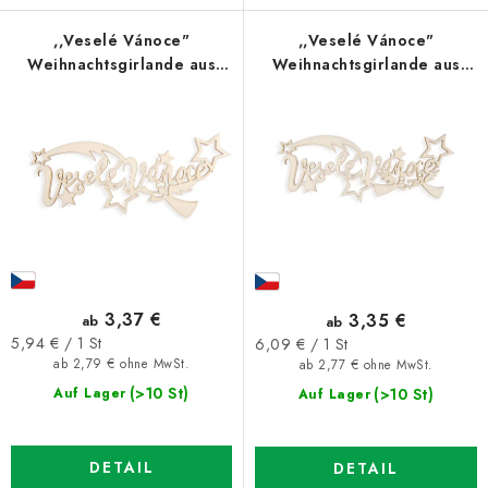
,,Veselé Vánoce"
,,Veselé Vánoce"
Weihnachtsgirlande aus
Weihnachtsgirlande aus
Holz
Holz
3,37 €
3,35 €
ab
ab
Verkaufspreis:
Verkaufspreis:
5,94 € / 1 St
6,09 € / 1 St
ab 2,79 € ohne MwSt.
ab 2,77 € ohne MwSt.
(>10 St)
(>10 St)
Auf Lager
Auf Lager
DETAIL
DETAIL