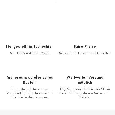
S
t
e
u
e
Hergestellt in Tschechien
Faire Preise
r
Seit 1996 auf dem Markt.
Sie kaufen direkt beim Hersteller.
e
l
e
Sicheres & spielerisches
Weltweiter Versand
m
Basteln
möglich
e
So gestaltet, dass sogar
DE, AT, nordische Länder? Kein
n
Vorschulkinder sicher und mit
Problem! Kontaktieren Sie uns für
Freude basteln können.
Details.
t
e
d