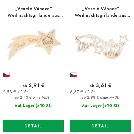
e
u
d
k
,,Veselé Vánoce"
,,Veselé Vánoce"
Weihnachtsgirlande aus
Weihnachtsgirlande aus
e
t
Holz
Holz
r
s
P
o
r
r
o
t
d
i
u
e
k
r
t
u
2,91 €
3,61 €
ab
ab
e
n
Verkaufspreis:
Verkaufspreis:
2,53 € / 1 St
6,37 € / 1 St
ab 2,40 € ohne MwSt.
ab 2,98 € ohne MwSt.
g
(>10 St)
(>10 St)
Auf Lager
Auf Lager
DETAIL
DETAIL