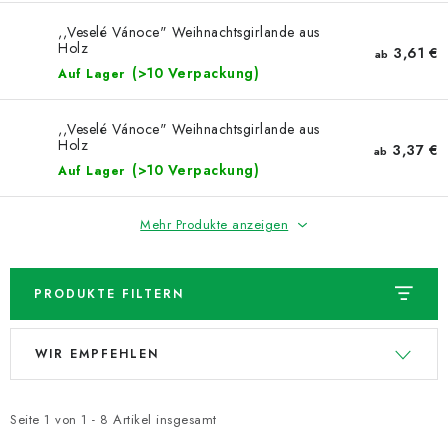
NEUHEITEN
,,Veselé Vánoce" Weihnachtsgirlande aus
Holz
TIPY NA TVOŘENÍ
3,61 €
ab
(>10 Verpackung)
Auf Lager
Dopravné
Kontaktieren Sie uns
Über uns
,,Veselé Vánoce" Weihnachtsgirlande aus
Geschäftsbewertung
Geschäftsbedingungen
Holz
3,37 €
ab
(>10 Verpackung)
Datenschutzerklärung
Auf Lager
Großhandel
Meine Bestellung
Mehr Produkte anzeigen
PRODUKTE FILTERN
L
P
WIR EMPFEHLEN
i
r
s
o
t
d
Seite
1
von
1
-
8
Artikel insgesamt