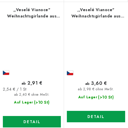
,,Veselé Vianoce"
,,Veselé Vianoce"
Weihnachtsgirlande aus
Weihnachtsgirlande aus
Holz
Holz
2,91 €
3,60 €
ab
ab
Verkaufspreis:
2,54 € / 1 St
ab 2,98 € ohne MwSt.
ab 2,40 € ohne MwSt.
(>10 St)
Auf Lager
(>10 St)
Auf Lager
DETAIL
DETAIL