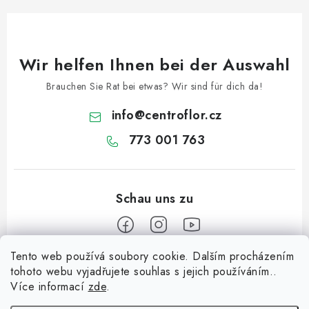
e
r
L
Wir helfen Ihnen bei der Auswahl
i
s
Brauchen Sie Rat bei etwas? Wir sind für dich da!
t
info
@
centroflor.cz
e
773 001 763
Tento web používá soubory cookie. Dalším procházením
F
tohoto webu vyjadřujete souhlas s jejich používáním..
u
Více informací
zde
.
Informace pro vás
ß