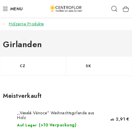
Zum
Such
Inhalt
springen
Hölzerne Produkte
SAISONALE KREATION
HÖLZERNE PRODUKTE
Girlanden
MEDAILLEN/MAGNETE (TEXTE AUF ANFRAGE)
CZ
SK
PLACKY A MAGNETKY S POTISKEM
ALLES FÜR DIE KREATION
Meistverkauft
MODE, KÜNSTLICHE BLUMEN UND BLÄTTER
,,Veselé Vánoce" Weihnachtsgirlande aus
HOCHZEIT
Holz
2,91 €
ab
(>10 Verpackung)
Auf Lager