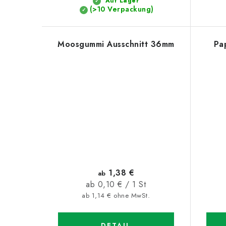
k
Auf Lager
n
(>10 Verpackung)
t
g
e
Moosgummi Ausschnitt 36mm
Pa
1,38 €
ab
Verkaufspreis:
ab 0,10 € / 1 St
ab 1,14 € ohne MwSt.
DETAIL