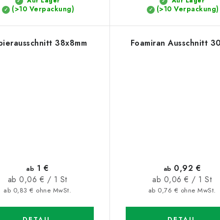
Auf Lager
Auf Lager
(>10 Verpackung)
(>10 Verpackung)
pierausschnitt 38x8mm
Foamiran Ausschnitt 
1 €
0,92 €
ab
ab
Verkaufspreis:
Verkaufspreis:
ab 0,06 € / 1 St
ab 0,06 € / 1 St
ab 0,83 € ohne MwSt.
ab 0,76 € ohne MwSt.
DETAIL
DETAIL