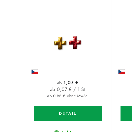
i
d
s
u
t
k
e
t
d
s
e
o
r
r
P
t
1,07 €
ab
r
Verkaufspreis:
ab 0,07 € / 1 St
i
ab 0,88 € ohne MwSt.
o
e
d
r
DETAIL
u
u