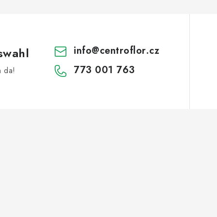
info
@
centroflor.cz
swahl
773 001 763
h da!