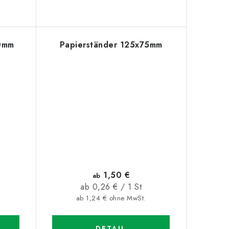
30mm
Papierständer 125x75mm
1,50 €
ab
Verkaufspreis:
ab 0,26 € / 1 St
ab 1,24 € ohne MwSt.
DETAIL