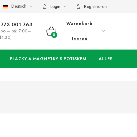
Deutsch
ung
Großhandel
Meine Bestellung
Login
Registrieren
Warenkorb
773 001 763
(po – pá: 7:00–
WARENKORB
14:30)
leeren
PLACKY A MAGNETKY S POTISKEM
ALLES FÜR DIE 