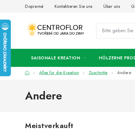
Zum
Dopravné
Kontaktieren Sie uns
Über uns
G
Inhalt
springen
SAISONALE KREATION
HÖLZERNE PRO
Startseite
Alles für die Kreation
Zuschnitte
Andere
Andere
Meistverkauft