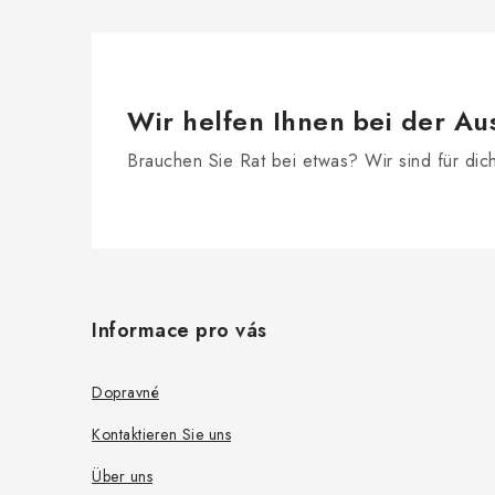
e
m
e
n
Wir helfen Ihnen bei der Au
t
Brauchen Sie Rat bei etwas? Wir sind für dic
e
d
F
e
r
u
Informace pro vás
L
ß
i
z
Dopravné
s
e
Kontaktieren Sie uns
t
i
e
Über uns