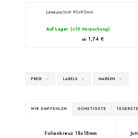
Juteausschnitt 90x90mm
Auf Lager
(>10 Verpackung)
1,74 €
ab
PREIS
LABELS
MARKEN
P
WIR EMPFEHLEN
GÜNSTIGSTE
TEUERST
r
L
o
Folienkreuz 18x18mm
Ju