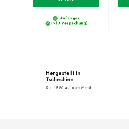
Auf Lager
(>10 Verpackung)
S
t
e
Hergestellt in
Tschechien
u
Seit 1996 auf dem Markt.
e
r
e
l