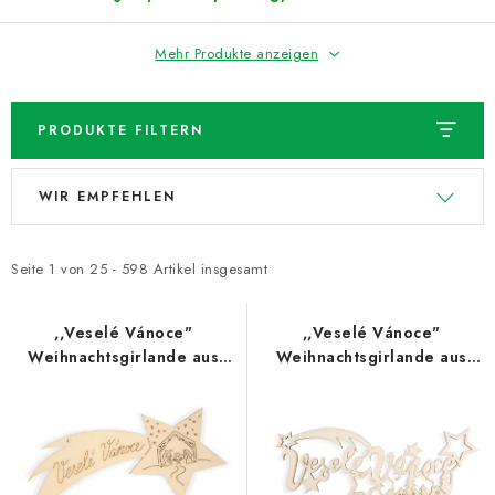
Mehr Produkte anzeigen
PRODUKTE FILTERN
L
P
WIR EMPFEHLEN
i
r
s
o
t
d
Seite
1
von
25
-
598
Artikel insgesamt
e
u
d
k
,,Veselé Vánoce"
,,Veselé Vánoce"
Weihnachtsgirlande aus
Weihnachtsgirlande aus
e
t
Holz
Holz
r
s
P
o
r
r
o
t