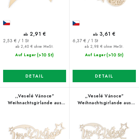
d
i
u
e
k
r
t
u
2,91 €
3,61 €
ab
ab
e
n
Verkaufspreis:
Verkaufspreis:
2,53 € / 1 St
6,37 € / 1 St
ab 2,40 € ohne MwSt.
ab 2,98 € ohne MwSt.
g
(>10 St)
(>10 St)
Auf Lager
Auf Lager
DETAIL
DETAIL
,,Veselé Vánoce"
,,Veselé Vánoce"
Weihnachtsgirlande aus
Weihnachtsgirlande aus
Holz
Holz