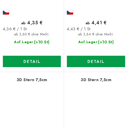
4,35 €
4,41 €
ab
ab
Verkaufspreis:
Verkaufspreis:
4,36 € / 1 St
4,43 € / 1 St
ab 3,60 € ohne MwSt.
ab 3,64 € ohne MwSt.
(>10 St)
(>10 St)
Auf Lager
Auf Lager
DETAIL
DETAIL
3D Stern 7,5cm
3D Stern 7,5cm