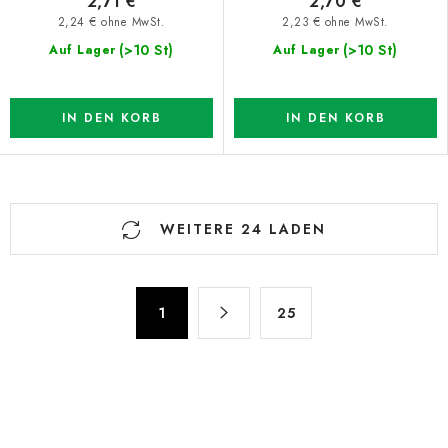
2,71 €
2,70 €
2,24 € ohne MwSt.
2,23 € ohne MwSt.
(>10 St)
(>10 St)
Auf Lager
Auf Lager
IN DEN KORB
IN DEN KORB
S
WEITERE 24 LADEN
t
e
u
P
e
1
25
a
r
g
e
i
n
l
i
e
e