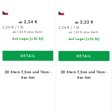
2,24 €
2,22 €
ab
ab
Verkaufspreis:
Verkaufspreis:
2,30 € / 1 St
2,24 € / 1 St
ab 1,85 € ohne MwSt.
ab 1,83 € ohne MwSt.
(>10 St)
(>10 St)
Auf Lager
Auf Lager
DETAIL
DETAIL
3D Stern 7,5cm und 15cm -
3D Stern 7,5cm und 15cm -
6er Set
6er Set