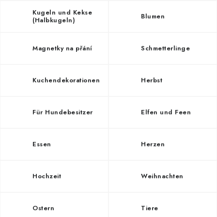
NEUHEITEN
Kugeln und Kekse
Blumen
(Halbkugeln)
TIPY NA TVOŘENÍ
Magnetky na přání
Schmetterlinge
Dopravné
Kontaktieren Sie uns
Über uns
Geschäftsbewertung
Geschäftsbedingungen
Kuchendekorationen
Herbst
Datenschutzerklärung
Großhandel
Meine Bestellung
Für Hundebesitzer
Elfen und Feen
Essen
Herzen
Hochzeit
Weihnachten
Ostern
Tiere