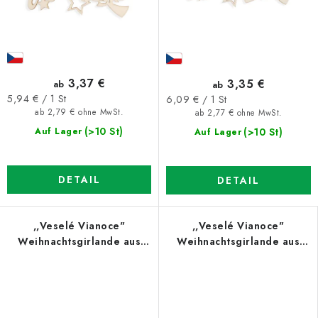
3,37 €
3,35 €
ab
ab
Verkaufspreis:
Verkaufspreis:
5,94 € / 1 St
6,09 € / 1 St
ab 2,79 € ohne MwSt.
ab 2,77 € ohne MwSt.
(>10 St)
(>10 St)
Auf Lager
Auf Lager
DETAIL
DETAIL
,,Veselé Vianoce"
,,Veselé Vianoce"
Weihnachtsgirlande aus
Weihnachtsgirlande aus
Holz
Holz