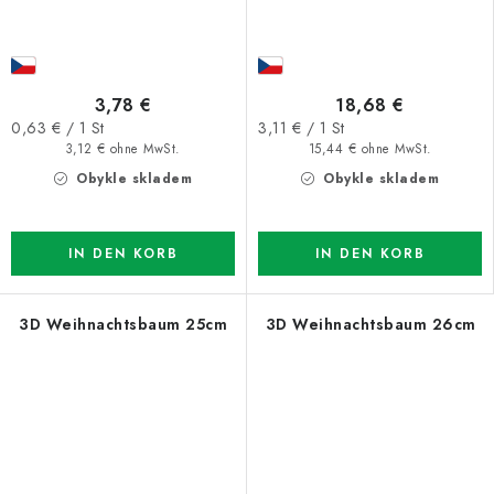
3,78 €
18,68 €
Verkaufspreis:
Verkaufspreis:
0,63 € / 1 St
3,11 € / 1 St
3,12 € ohne MwSt.
15,44 € ohne MwSt.
Obykle skladem
Obykle skladem
IN DEN KORB
IN DEN KORB
3D Weihnachtsbaum 25cm
3D Weihnachtsbaum 26cm