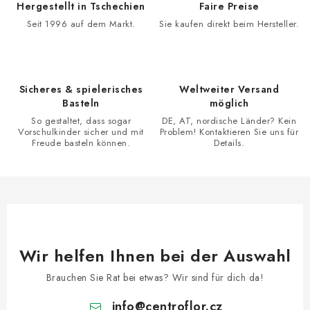
m
Hergestellt in Tschechien
Faire Preise
r
e
Seit 1996 auf dem Markt.
Sie kaufen direkt beim Hersteller.
u
n
n
t
g
e
d
Sicheres & spielerisches
Weltweiter Versand
Basteln
möglich
e
So gestaltet, dass sogar
DE, AT, nordische Länder? Kein
r
Vorschulkinder sicher und mit
Problem! Kontaktieren Sie uns für
L
Freude basteln können.
Details.
i
s
t
e
Wir helfen Ihnen bei der Auswahl
Brauchen Sie Rat bei etwas? Wir sind für dich da!
info
@
centroflor.cz