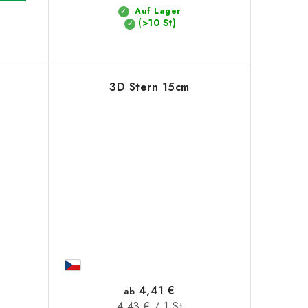
Auf Lager
(>10 St)
3D Stern 15cm
4,41 €
ab
Verkaufspreis:
4,43 € / 1 St