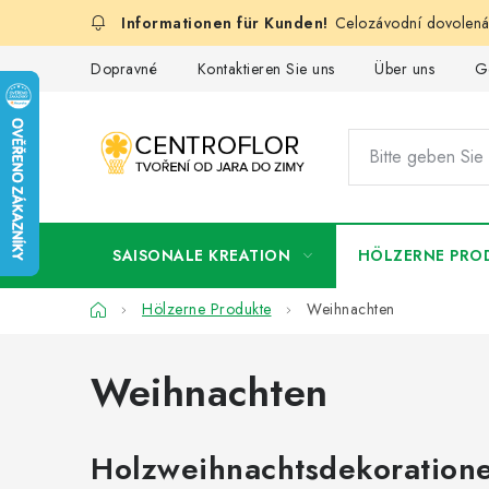
Zum
Celozávodní dovolená:
Inhalt
springen
Dopravné
Kontaktieren Sie uns
Über uns
G
SAISONALE KREATION
HÖLZERNE PRO
Startseite
Hölzerne Produkte
Weihnachten
Weihnachten
Holzweihnachtsdekorationen