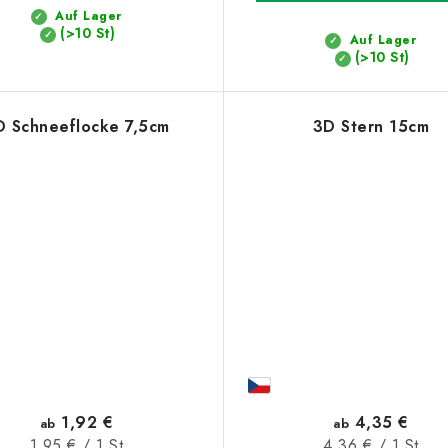
Auf Lager
(>10 St)
Auf Lager
(>10 St)
D Schneeflocke 7,5cm
3D Stern 15cm
1,92 €
4,35 €
ab
ab
Verkaufspreis:
Verkaufspreis:
1,95 € / 1 St
4,36 € / 1 St