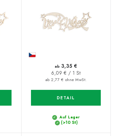
3,35 €
ab
Verkaufspreis:
6,09 € / 1 St
ab 2,77 € ohne MwSt.
DETAIL
Auf Lager
(>10 St)