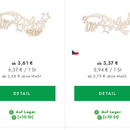
3,61 €
3,37 €
ab
ab
Verkaufspreis:
Verkaufspreis:
6,37 € / 1 St
5,94 € / 1 St
ab 2,98 € ohne MwSt.
ab 2,79 € ohne MwSt.
DETAIL
DETAIL
Auf Lager
Auf Lager
(>10 St)
(>10 St)