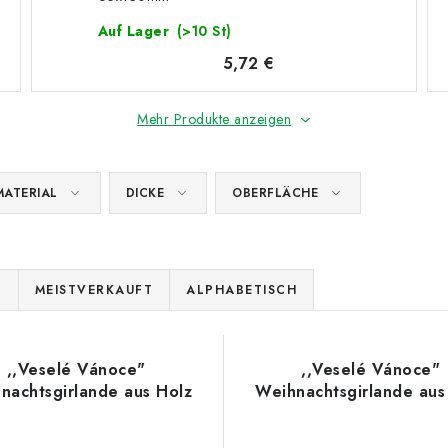
Auf Lager
(>10 St)
5,72 €
Mehr Produkte anzeigen
MATERIAL
DICKE
OBERFLÄCHE
E
MEISTVERKAUFT
ALPHABETISCH
,,Veselé Vánoce"
,,Veselé Vánoce"
nachtsgirlande aus Holz
Weihnachtsgirlande aus