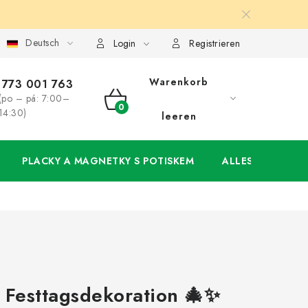
Deutsch
ung
Großhandel
Meine Bestellung
Login
Registrieren
Warenkorb
773 001 763
(po – pá: 7:00–
WARENKORB
14:30)
leeren
PLACKY A MAGNETKY S POTISKEM
ALLES FÜR DIE 
 Festtagsdekoration 🎄✨