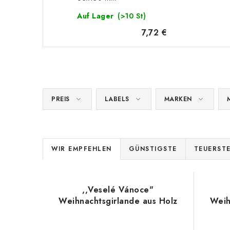
Auf Lager
(>10 St)
7,72 €
PREIS
LABELS
MARKEN
P
WIR EMPFEHLEN
GÜNSTIGSTE
TEUERST
r
L
o
,,Veselé Vánoce"
i
d
Weihnachtsgirlande aus Holz
Weih
s
u