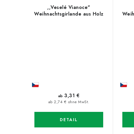
e
,,Veselé Vianoce"
Weihnachtsgirlande aus Holz
Weih
3,31 €
ab
ab 2,74 € ohne MwSt.
DETAIL