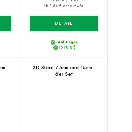
ab 3,64 € ohne MwSt.
DETAIL
Auf Lager
(>10 St)
cm -
3D Stern 7,5cm und 15cm -
6er Set