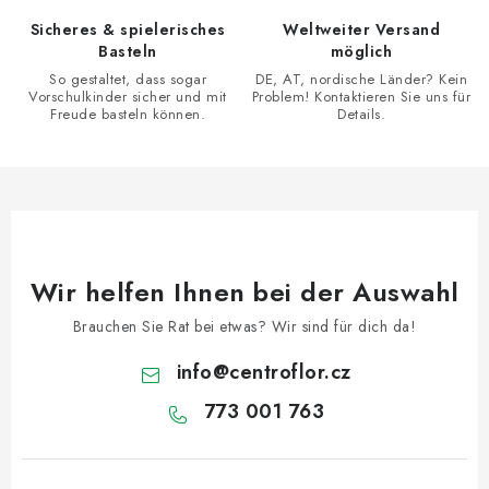
e
Sicheres & spielerisches
Weltweiter Versand
m
Basteln
möglich
e
So gestaltet, dass sogar
DE, AT, nordische Länder? Kein
n
Vorschulkinder sicher und mit
Problem! Kontaktieren Sie uns für
Freude basteln können.
Details.
t
e
d
e
r
L
Wir helfen Ihnen bei der Auswahl
i
s
Brauchen Sie Rat bei etwas? Wir sind für dich da!
t
info
@
centroflor.cz
e
773 001 763