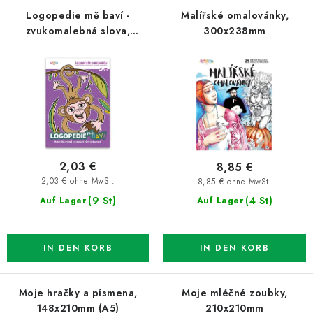
d
k
Logopedie mě baví -
Malířské omalovánky,
zvukomalebná slova,
300x238mm
e
t
156×250mm (B5)
r
s
P
o
r
r
o
t
d
i
u
e
2,03 €
8,85 €
k
r
2,03 € ohne MwSt.
8,85 € ohne MwSt.
t
u
(9 St)
(4 St)
Auf Lager
Auf Lager
e
n
g
IN DEN KORB
IN DEN KORB
Moje hračky a písmena,
Moje mléčné zoubky,
148x210mm (A5)
210x210mm