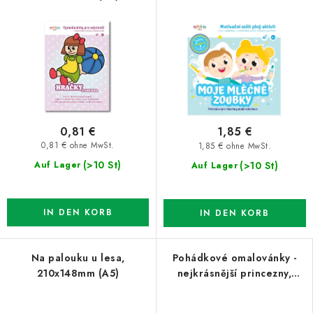
0,81 €
1,85 €
0,81 € ohne MwSt.
1,85 € ohne MwSt.
(>10 St)
(>10 St)
Auf Lager
Auf Lager
IN DEN KORB
IN DEN KORB
Na palouku u lesa,
Pohádkové omalovánky -
210x148mm (A5)
nejkrásnější princezny,
148x210mm (A5)