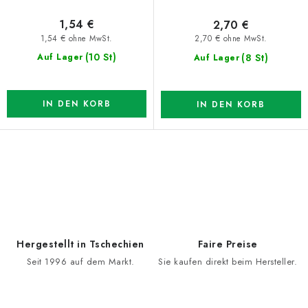
1,54 €
2,70 €
1,54 € ohne MwSt.
2,70 € ohne MwSt.
(10 St)
(8 St)
Auf Lager
Auf Lager
IN DEN KORB
IN DEN KORB
S
t
e
u
e
Hergestellt in Tschechien
Faire Preise
r
Seit 1996 auf dem Markt.
Sie kaufen direkt beim Hersteller.
e
l