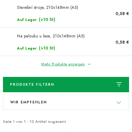
NEUHEITEN
Stavební stroje, 210x148mm (A5)
0,58 €
TIPY NA TVOŘENÍ
(>10 St)
Auf Lager
Dopravné
Kontaktieren Sie uns
Über uns
Na palouku u lesa, 210x148mm (A5)
Geschäftsbewertung
Geschäftsbedingungen
0,58 €
(>10 St)
Auf Lager
Datenschutzerklärung
Großhandel
Meine Bestellung
Mehr Produkte anzeigen
PRODUKTE FILTERN
L
P
WIR EMPFEHLEN
i
r
s
o
t
d
Seite
1
von
1
-
10
Artikel insgesamt
e
u