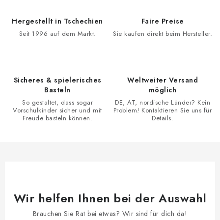
i
e
e
m
Hergestellt in Tschechien
Faire Preise
r
e
Seit 1996 auf dem Markt.
Sie kaufen direkt beim Hersteller.
u
n
n
t
g
e
d
Sicheres & spielerisches
Weltweiter Versand
Basteln
möglich
e
So gestaltet, dass sogar
DE, AT, nordische Länder? Kein
r
Vorschulkinder sicher und mit
Problem! Kontaktieren Sie uns für
L
Freude basteln können.
Details.
i
s
t
e
Wir helfen Ihnen bei der Auswahl
Brauchen Sie Rat bei etwas? Wir sind für dich da!