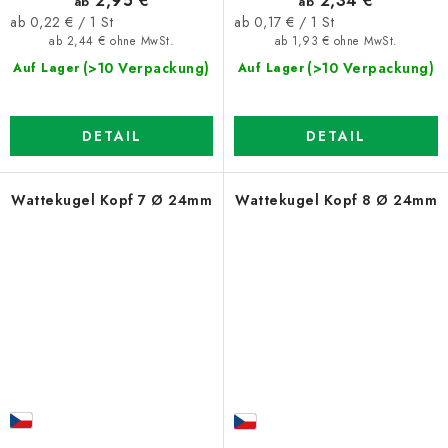
2,95 €
2,34 €
ab
ab
Verkaufspreis:
Verkaufspreis:
ab 0,22 € / 1 St
ab 0,17 € / 1 St
ab 2,44 € ohne MwSt.
ab 1,93 € ohne MwSt.
(>10 Verpackung)
(>10 Verpackung)
Auf Lager
Auf Lager
DETAIL
DETAIL
Wattekugel Kopf 7 Ø 24mm
Wattekugel Kopf 8 Ø 24mm