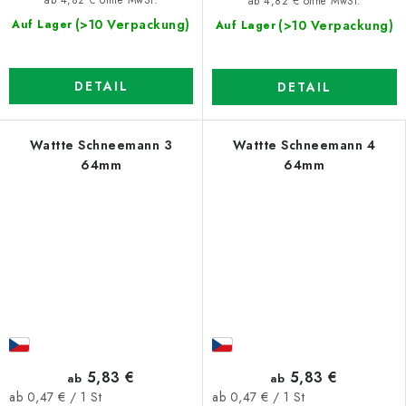
ab 4,82 € ohne MwSt.
ab 4,82 € ohne MwSt.
(>10 Verpackung)
(>10 Verpackung)
Auf Lager
Auf Lager
DETAIL
DETAIL
Wattte Schneemann 3
Wattte Schneemann 4
64mm
64mm
5,83 €
5,83 €
ab
ab
Verkaufspreis:
Verkaufspreis:
ab 0,47 € / 1 St
ab 0,47 € / 1 St