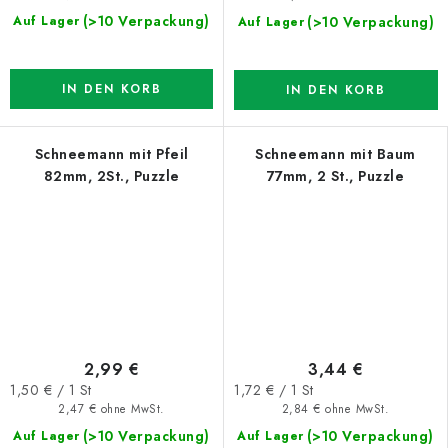
(>10 Verpackung)
(>10 Verpackung)
Auf Lager
Auf Lager
IN DEN KORB
IN DEN KORB
Schneemann mit Pfeil
Schneemann mit Baum
82mm, 2St., Puzzle
77mm, 2 St., Puzzle
2,99 €
3,44 €
Verkaufspreis:
Verkaufspreis:
1,50 € / 1 St
1,72 € / 1 St
2,47 € ohne MwSt.
2,84 € ohne MwSt.
(>10 Verpackung)
(>10 Verpackung)
Auf Lager
Auf Lager