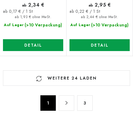
2,34 €
2,95 €
ab
ab
Verkaufspreis:
Verkaufspreis:
ab 0,17 € / 1 St
ab 0,22 € / 1 St
ab 1,93 € ohne MwSt.
ab 2,44 € ohne MwSt.
(>10 Verpackung)
(>10 Verpackung)
Auf Lager
Auf Lager
DETAIL
DETAIL
S
WEITERE 24 LADEN
t
e
u
P
e
1
3
a
r
g
e
i
n
l