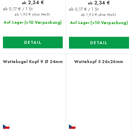
2,34 €
2,34 €
ab
ab
Verkaufspreis:
Verkaufspreis:
ab 0,17 € / 1 St
ab 0,17 € / 1 St
ab 1,93 € ohne MwSt.
ab 1,93 € ohne MwSt.
(>10 Verpackung)
(>10 Verpackung)
Auf Lager
Auf Lager
DETAIL
DETAIL
Wattekugel Kopf 9 Ø 24mm
Wattekopf 5 26x26mm