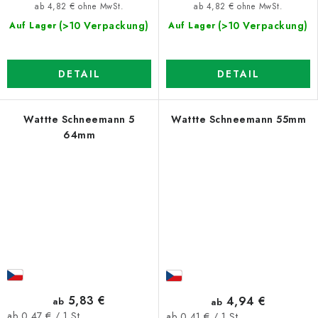
ab 4,82 € ohne MwSt.
ab 4,82 € ohne MwSt.
(>10 Verpackung)
(>10 Verpackung)
Auf Lager
Auf Lager
DETAIL
DETAIL
Wattte Schneemann 5
Wattte Schneemann 55mm
64mm
5,83 €
4,94 €
ab
ab
Verkaufspreis:
Verkaufspreis:
ab 0,47 € / 1 St
ab 0,41 € / 1 St