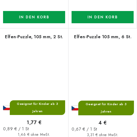
IN DEN KORB
IN DEN KORB
Elfen-Puzzle, 105 mm, 2 St.
Elfen-Puzzle 105 mm, 6 St.
Geeignet für Kinder ab 3
Geeignet für Kinder ab 3
Jahren
Jahren
1,77 €
4 €
Verkaufspreis:
Verkaufspreis:
0,89 € / 1 St
0,67 € / 1 St
1,46 € ohne MwSt.
3,31 € ohne MwSt.