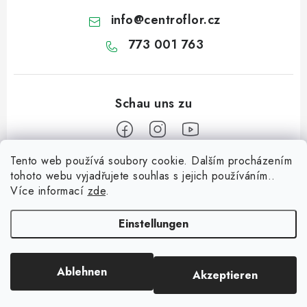
info
@
centroflor.cz
773 001 763
Tento web používá soubory cookie. Dalším procházením
F
tohoto webu vyjadřujete souhlas s jejich používáním..
u
Více informací
zde
.
Informace pro vás
ß
z
Einstellungen
Dopravné
e
Kontaktieren Sie uns
i
Ablehnen
Akzeptieren
Copyright 2026
CENTROFLOR, s.r.o.
. Alle Rechte vorbehalten.
l
Über uns
Erstellt von Shoptet
e
Geschäftsbewertung