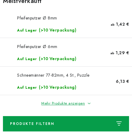
Meistverkauft
NEUHEITEN
TIPY NA TVOŘENÍ
Pfeifenputzer Ø 8mm
1,42 €
ab
(>10 Verpackung)
Auf Lager
Dopravné
Kontaktieren Sie uns
Über uns
Geschäftsbewertung
Geschäftsbedingungen
Pfeifenputzer Ø 6mm
Datenschutzerklärung
Großhandel
Meine Bestellung
1,29 €
ab
(>10 Verpackung)
Auf Lager
Schneemänner 77-82mm, 4 St., Puzzle
6,13 €
(>10 Verpackung)
Auf Lager
Mehr Produkte anzeigen
PRODUKTE FILTERN