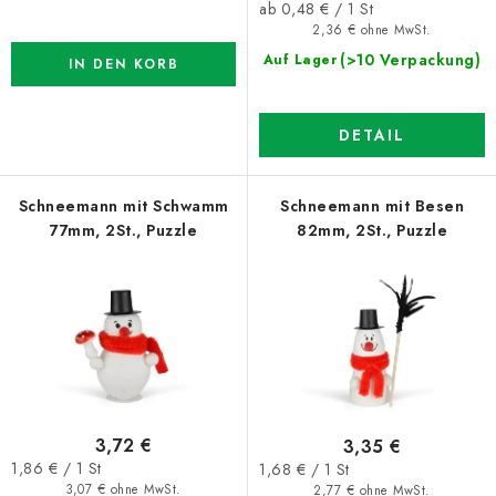
Verkaufspreis:
ab 0,48 € / 1 St
g
2,36 € ohne MwSt.
(>10 Verpackung)
Auf Lager
IN DEN KORB
DETAIL
Schneemann mit Schwamm
Schneemann mit Besen
77mm, 2St., Puzzle
82mm, 2St., Puzzle
3,72 €
3,35 €
Verkaufspreis:
Verkaufspreis:
1,86 € / 1 St
1,68 € / 1 St
3,07 € ohne MwSt.
2,77 € ohne MwSt.