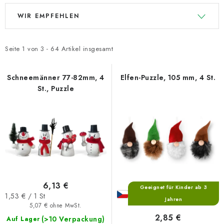
L
P
WIR EMPFEHLEN
i
r
s
o
t
d
Seite
1
von
3
-
64
Artikel insgesamt
e
u
d
k
Schneemänner 77-82mm, 4
Elfen-Puzzle, 105 mm, 4 St.
St., Puzzle
e
t
r
s
P
o
r
r
o
t
d
i
u
e
6,13 €
k
r
Geeignet für Kinder ab 3
Verkaufspreis:
1,53 € / 1 St
Jahren
t
u
5,07 € ohne MwSt.
e
n
2,85 €
(>10 Verpackung)
Auf Lager