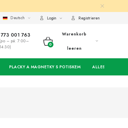
Deutsch
ung
Großhandel
Meine Bestellung
Login
Registrieren
Warenkorb
773 001 763
(po – pá: 7:00–
WARENKORB
14:30)
leeren
PLACKY A MAGNETKY S POTISKEM
ALLES FÜR DIE 