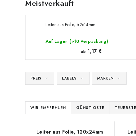
Meistverkauft
Leiter aus Folie, 62x14mm
Auf Lager
(>10 Verpackung)
1,17 €
ab
PREIS
LABELS
MARKEN
P
WIR EMPFEHLEN
GÜNSTIGSTE
TEUERST
r
L
o
Leiter aus Folie, 120x24mm
Lei