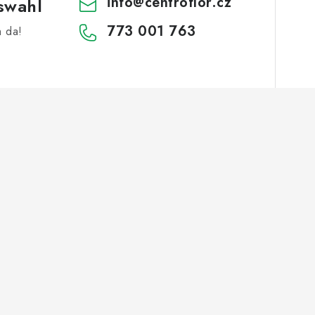
info
@
centroflor.cz
swahl
773 001 763
h da!