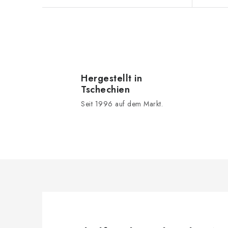
k
n
t
g
e
S
t
e
Hergestellt in
Tschechien
u
Seit 1996 auf dem Markt.
e
r
e
l
e
m
e