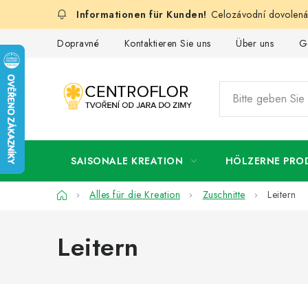
Zum
Celozávodní dovolená:
Inhalt
springen
Dopravné
Kontaktieren Sie uns
Über uns
G
SAISONALE KREATION
HÖLZERNE PRO
Startseite
Alles für die Kreation
Zuschnitte
Leitern
Leitern