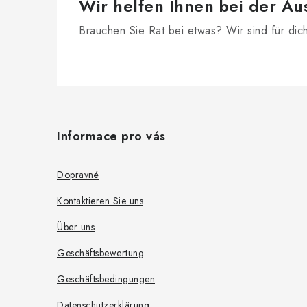
n
Wir helfen Ihnen bei der Au
t
Brauchen Sie Rat bei etwas? Wir sind für dic
e
d
F
e
r
u
Informace pro vás
L
ß
i
z
Dopravné
s
e
Kontaktieren Sie uns
t
i
e
Über uns
l
Geschäftsbewertung
e
Geschäftsbedingungen
Datenschutzerklärung