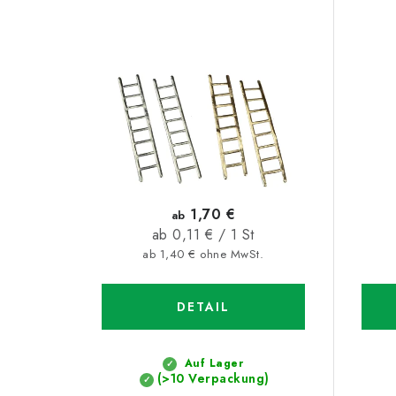
i
d
s
u
t
k
e
t
d
s
e
o
r
r
1,70 €
ab
P
Verkaufspreis:
ab 0,11 € / 1 St
t
ab 1,40 € ohne MwSt.
r
i
o
DETAIL
e
d
r
Auf Lager
u
u
(>10 Verpackung)