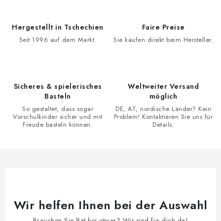
e
u
e
Hergestellt in Tschechien
Faire Preise
r
Seit 1996 auf dem Markt.
Sie kaufen direkt beim Hersteller.
e
l
e
Sicheres & spielerisches
Weltweiter Versand
m
Basteln
möglich
e
So gestaltet, dass sogar
DE, AT, nordische Länder? Kein
n
Vorschulkinder sicher und mit
Problem! Kontaktieren Sie uns für
Freude basteln können.
Details.
t
e
d
e
r
L
Wir helfen Ihnen bei der Auswahl
i
s
Brauchen Sie Rat bei etwas? Wir sind für dich da!