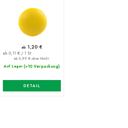
1,20 €
ab
Verkaufspreis:
ab 0,11 € / 1 St
ab 0,99 € ohne MwSt.
(>10 Verpackung)
Auf Lager
DETAIL
S
t