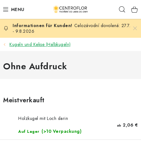
Zum
Such
Inhalt
springen
Celozávodní dovolená: 27.7.
SAISONALE KREATION
- 9.8.2026
HÖLZERNE PRODUKTE
Kugeln und Kekse (Halbkugeln)
MEDAILLEN/MAGNETE (TEXTE AUF ANFRAGE)
Ohne Aufdruck
PLACKY A MAGNETKY S POTISKEM
ALLES FÜR DIE KREATION
Meistverkauft
MODE, KÜNSTLICHE BLUMEN UND BLÄTTER
Holzkugel mit Loch darin
HOCHZEIT
2,06 €
ab
(>10 Verpackung)
Auf Lager