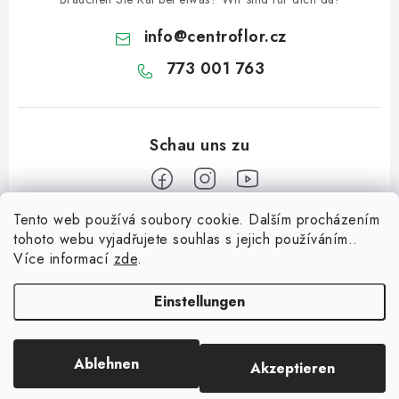
t
info
@
centroflor.cz
e
773 001 763
Tento web používá soubory cookie. Dalším procházením
F
tohoto webu vyjadřujete souhlas s jejich používáním..
u
Více informací
zde
.
Informace pro vás
ß
z
Einstellungen
Dopravné
e
Kontaktieren Sie uns
i
Ablehnen
Akzeptieren
Copyright 2026
CENTROFLOR, s.r.o.
. Alle Rechte vorbehalten.
l
Über uns
Erstellt von Shoptet