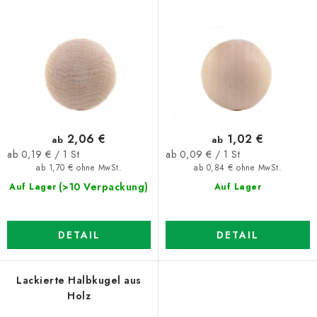
e
t
r
s
P
o
r
r
o
t
d
i
u
e
2,06 €
1,02 €
ab
ab
k
r
Verkaufspreis:
Verkaufspreis:
ab 0,19 € / 1 St
ab 0,09 € / 1 St
t
u
ab 1,70 € ohne MwSt.
ab 0,84 € ohne MwSt.
e
n
(>10 Verpackung)
Auf Lager
Auf Lager
g
DETAIL
DETAIL
Lackierte Halbkugel aus
Holz