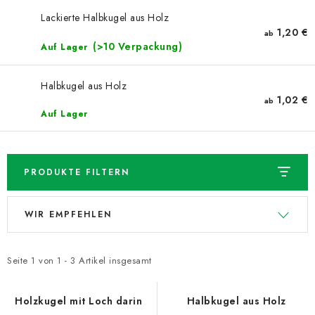
NEUHEITEN
Lackierte Halbkugel aus Holz
1,20 €
ab
TIPY NA TVOŘENÍ
(>10 Verpackung)
Auf Lager
Dopravné
Kontaktieren Sie uns
Über uns
Halbkugel aus Holz
Geschäftsbewertung
Geschäftsbedingungen
1,02 €
ab
Auf Lager
Datenschutzerklärung
Großhandel
Meine Bestellung
PRODUKTE FILTERN
L
P
WIR EMPFEHLEN
i
r
s
o
t
d
Seite
1
von
1
-
3
Artikel insgesamt
e
u
d
k
Holzkugel mit Loch darin
Halbkugel aus Holz