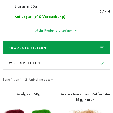
NEUHEITEN
Sisalgarn 50g
2,14 €
TIPY NA TVOŘENÍ
(>10 Verpackung)
Auf Lager
Dopravné
Kontaktieren Sie uns
Über uns
Mehr Produkte anzeigen
Geschäftsbewertung
Geschäftsbedingungen
Datenschutzerklärung
Großhandel
Meine Bestellung
PRODUKTE FILTERN
L
P
WIR EMPFEHLEN
i
r
s
o
t
d
Seite
1
von
1
-
2
Artikel insgesamt
e
u
d
k
Sisalgarn 50g
Dekoratives Bast-Raffia 14–
16g, natur
e
t
r
s