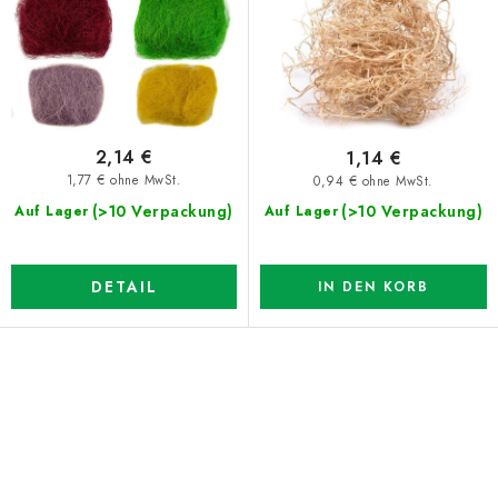
P
o
r
r
o
t
d
i
u
e
2,14 €
1,14 €
k
r
1,77 € ohne MwSt.
0,94 € ohne MwSt.
t
u
(>10 Verpackung)
(>10 Verpackung)
Auf Lager
Auf Lager
e
n
g
DETAIL
IN DEN KORB
S
t
e
u