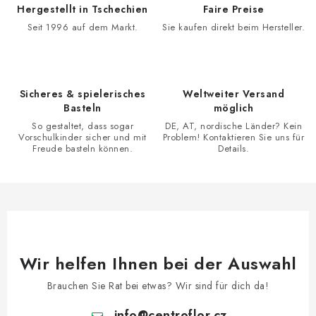
e
Hergestellt in Tschechien
Faire Preise
r
Seit 1996 auf dem Markt.
Sie kaufen direkt beim Hersteller.
e
l
e
Sicheres & spielerisches
Weltweiter Versand
m
Basteln
möglich
e
So gestaltet, dass sogar
DE, AT, nordische Länder? Kein
n
Vorschulkinder sicher und mit
Problem! Kontaktieren Sie uns für
Freude basteln können.
Details.
t
e
d
e
r
L
Wir helfen Ihnen bei der Auswahl
i
s
Brauchen Sie Rat bei etwas? Wir sind für dich da!
t
info
@
centroflor.cz