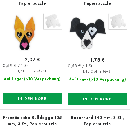
Papierpuzzle
Papierpuzzle
2,07 €
1,75 €
Verkaufspreis:
Verkaufspreis:
0,69 € / 1 St
0,58 € / 1 St
1,71 € ohne MwSt.
1,45 € ohne MwSt.
(>10 Verpackung)
(>10 Verpackung)
Auf Lager
Auf Lager
IN DEN KORB
IN DEN KORB
Französische Bulldogge 105
Boxerhund 140 mm, 3 St.,
mm, 3 St., Papierpuzzle
Papierpuzzle