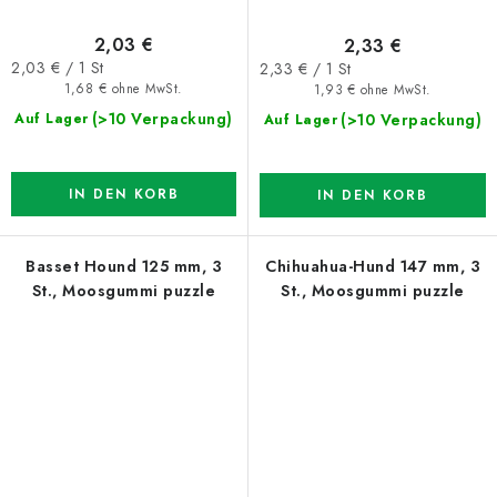
2,03 €
2,33 €
Verkaufspreis:
Verkaufspreis:
2,03 € / 1 St
2,33 € / 1 St
1,68 € ohne MwSt.
1,93 € ohne MwSt.
(>10 Verpackung)
(>10 Verpackung)
Auf Lager
Auf Lager
IN DEN KORB
IN DEN KORB
Basset Hound 125 mm, 3
Chihuahua-Hund 147 mm, 3
St., Moosgummi puzzle
St., Moosgummi puzzle