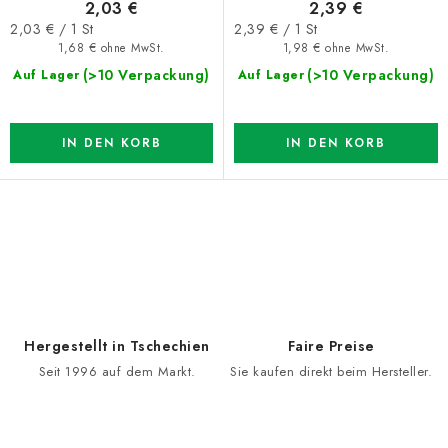
2,03 €
2,39 €
Verkaufspreis:
Verkaufspreis:
2,03 € / 1 St
2,39 € / 1 St
1,68 € ohne MwSt.
1,98 € ohne MwSt.
(>10 Verpackung)
(>10 Verpackung)
Auf Lager
Auf Lager
IN DEN KORB
IN DEN KORB
S
t
e
u
e
Hergestellt in Tschechien
Faire Preise
r
Seit 1996 auf dem Markt.
Sie kaufen direkt beim Hersteller.
e
l