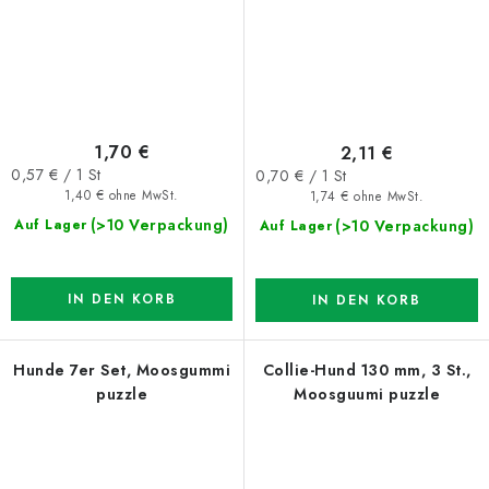
1,70 €
2,11 €
Verkaufspreis:
Verkaufspreis:
0,57 € / 1 St
0,70 € / 1 St
1,40 € ohne MwSt.
1,74 € ohne MwSt.
(>10 Verpackung)
(>10 Verpackung)
Auf Lager
Auf Lager
IN DEN KORB
IN DEN KORB
Hunde 7er Set, Moosgummi
Collie-Hund 130 mm, 3 St.,
puzzle
Moosguumi puzzle