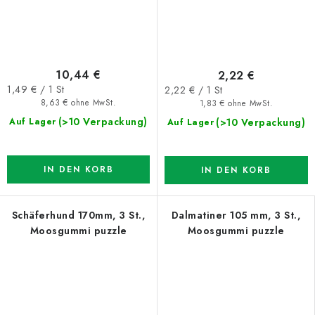
10,44 €
2,22 €
Verkaufspreis:
Verkaufspreis:
1,49 € / 1 St
2,22 € / 1 St
8,63 € ohne MwSt.
1,83 € ohne MwSt.
(>10 Verpackung)
(>10 Verpackung)
Auf Lager
Auf Lager
IN DEN KORB
IN DEN KORB
Schäferhund 170mm, 3 St.,
Dalmatiner 105 mm, 3 St.,
Moosgummi puzzle
Moosgummi puzzle