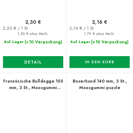
2,30 €
2,16 €
Verkaufspreis:
Verkaufspreis:
2,30 € / 1 St
2,16 € / 1 St
1,90 € ohne MwSt.
1,79 € ohne MwSt.
(>10 Verpackung)
(>10 Verpackung)
Auf Lager
Auf Lager
DETAIL
IN DEN KORB
Französische Bulldogge 105
Boxerhund 140 mm, 3 St.,
mm, 3 St., Moosgummi
Moosgummi puzzle
puzzle