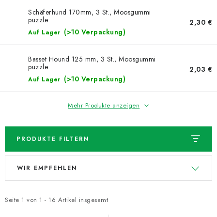
NEUHEITEN
Schäferhund 170mm, 3 St., Moosgummi
puzzle
2,30 €
TIPY NA TVOŘENÍ
(>10 Verpackung)
Auf Lager
Dopravné
Kontaktieren Sie uns
Über uns
Basset Hound 125 mm, 3 St., Moosgummi
puzzle
Geschäftsbewertung
Geschäftsbedingungen
2,03 €
(>10 Verpackung)
Auf Lager
Datenschutzerklärung
Großhandel
Meine Bestellung
Mehr Produkte anzeigen
PRODUKTE FILTERN
L
P
WIR EMPFEHLEN
i
r
s
o
t
d
Seite
1
von
1
-
16
Artikel insgesamt
e
u