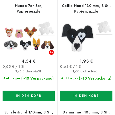
d
k
Hunde 7er Set,
Collie-Hund 130 mm, 3 St.,
Papierpuzzle
Papierpuzzle
e
t
r
s
P
o
r
r
o
t
d
i
u
e
4,54 €
1,93 €
k
r
Verkaufspreis:
Verkaufspreis:
0,65 € / 1 St
0,64 € / 1 St
t
u
3,75 € ohne MwSt.
1,60 € ohne MwSt.
e
n
(>10 Verpackung)
(>10 Verpackung)
Auf Lager
Auf Lager
g
IN DEN KORB
IN DEN KORB
Schäferhund 170mm, 3 St.,
Dalmatiner 105 mm, 3 St.,