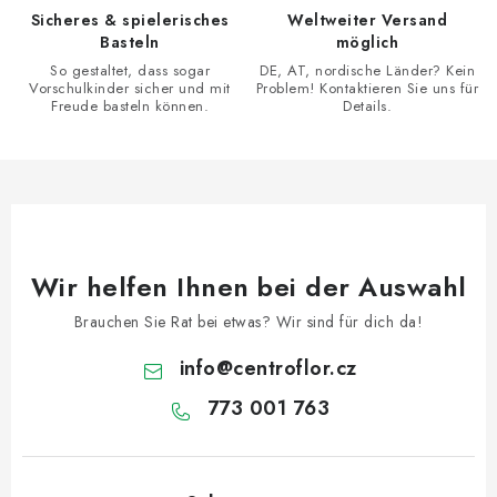
e
Sicheres & spielerisches
Weltweiter Versand
m
Basteln
möglich
e
So gestaltet, dass sogar
DE, AT, nordische Länder? Kein
n
Vorschulkinder sicher und mit
Problem! Kontaktieren Sie uns für
Freude basteln können.
Details.
t
e
d
e
r
L
Wir helfen Ihnen bei der Auswahl
i
s
Brauchen Sie Rat bei etwas? Wir sind für dich da!
t
info
@
centroflor.cz
e
773 001 763