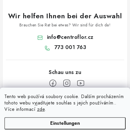
r
L
Wir helfen Ihnen bei der Auswahl
i
s
Brauchen Sie Rat bei etwas? Wir sind für dich da!
t
info
@
centroflor.cz
e
773 001 763
Tento web používá soubory cookie. Dalším procházením
F
tohoto webu vyjadřujete souhlas s jejich používáním..
u
Více informací
zde
.
Informace pro vás
ß
z
Einstellungen
Dopravné