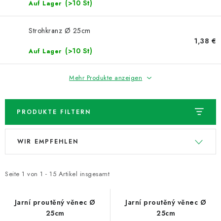
NEUHEITEN
(>10 St)
Auf Lager
TIPY NA TVOŘENÍ
Strohkranz Ø 25cm
1,38 €
(>10 St)
Auf Lager
Dopravné
Kontaktieren Sie uns
Über uns
Geschäftsbewertung
Geschäftsbedingungen
Mehr Produkte anzeigen
Datenschutzerklärung
Großhandel
Meine Bestellung
PRODUKTE FILTERN
L
P
WIR EMPFEHLEN
i
r
s
o
t
d
Seite
1
von
1
-
15
Artikel insgesamt
e
u
d
k
Jarní proutěný věnec Ø
Jarní proutěný věnec Ø
25cm
25cm
e
t