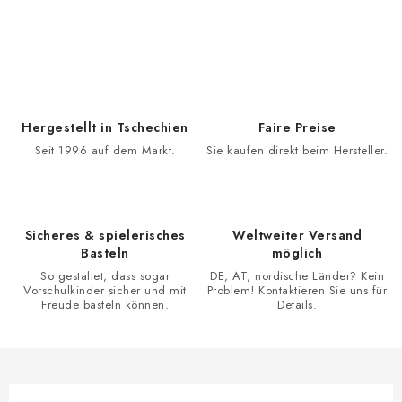
S
t
e
u
e
Hergestellt in Tschechien
Faire Preise
r
Seit 1996 auf dem Markt.
Sie kaufen direkt beim Hersteller.
e
l
e
Sicheres & spielerisches
Weltweiter Versand
m
Basteln
möglich
e
So gestaltet, dass sogar
DE, AT, nordische Länder? Kein
n
Vorschulkinder sicher und mit
Problem! Kontaktieren Sie uns für
Freude basteln können.
Details.
t
e
d
e