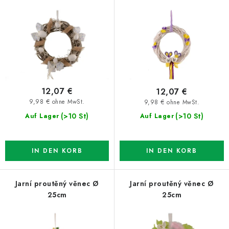
r
s
P
o
r
r
o
t
d
i
u
e
12,07 €
12,07 €
k
r
9,98 € ohne MwSt.
9,98 € ohne MwSt.
t
u
(>10 St)
(>10 St)
Auf Lager
Auf Lager
e
n
g
IN DEN KORB
IN DEN KORB
Jarní proutěný věnec Ø
Jarní proutěný věnec Ø
25cm
25cm