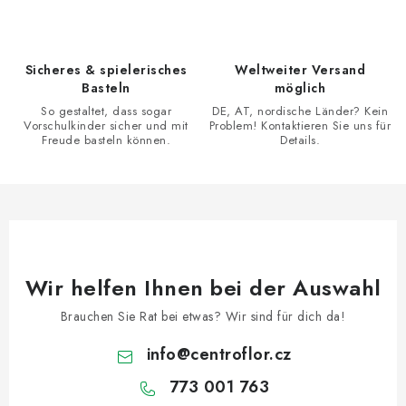
e
l
e
Sicheres & spielerisches
Weltweiter Versand
m
Basteln
möglich
e
So gestaltet, dass sogar
DE, AT, nordische Länder? Kein
n
Vorschulkinder sicher und mit
Problem! Kontaktieren Sie uns für
Freude basteln können.
Details.
t
e
d
e
r
L
Wir helfen Ihnen bei der Auswahl
i
s
Brauchen Sie Rat bei etwas? Wir sind für dich da!
t
info
@
centroflor.cz
e
773 001 763