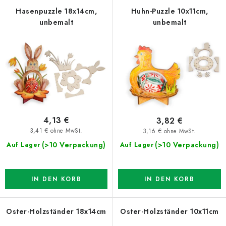
d
k
Hasenpuzzle 18x14cm,
Huhn-Puzzle 10x11cm,
unbemalt
unbemalt
e
t
r
s
P
o
r
r
o
t
d
i
u
e
4,13 €
3,82 €
k
r
3,41 € ohne MwSt.
3,16 € ohne MwSt.
t
u
(>10 Verpackung)
(>10 Verpackung)
Auf Lager
Auf Lager
e
n
g
IN DEN KORB
IN DEN KORB
Oster-Holzständer 18x14cm
Oster-Holzständer 10x11cm