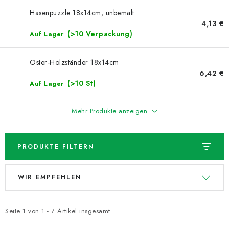
NEUHEITEN
Hasenpuzzle 18x14cm, unbemalt
4,13 €
TIPY NA TVOŘENÍ
(>10 Verpackung)
Auf Lager
Dopravné
Kontaktieren Sie uns
Über uns
Oster-Holzständer 18x14cm
Geschäftsbewertung
Geschäftsbedingungen
6,42 €
(>10 St)
Auf Lager
Datenschutzerklärung
Großhandel
Meine Bestellung
Mehr Produkte anzeigen
PRODUKTE FILTERN
L
P
WIR EMPFEHLEN
i
r
s
o
t
d
Seite
1
von
1
-
7
Artikel insgesamt
e
u