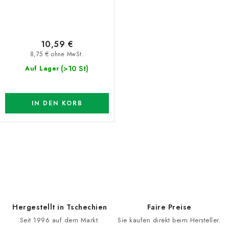
10,59 €
8,75 € ohne MwSt.
(>10 St)
Auf Lager
IN DEN KORB
S
t
e
u
e
Hergestellt in Tschechien
Faire Preise
r
Seit 1996 auf dem Markt.
Sie kaufen direkt beim Hersteller.