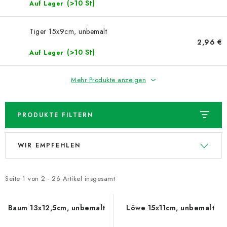
NEUHEITEN
(>10 St)
Auf Lager
TIPY NA TVOŘENÍ
Tiger 15x9cm, unbemalt
2,96 €
(>10 St)
Auf Lager
Dopravné
Kontaktieren Sie uns
Über uns
Geschäftsbewertung
Geschäftsbedingungen
Mehr Produkte anzeigen
Datenschutzerklärung
Großhandel
Meine Bestellung
PRODUKTE FILTERN
L
P
WIR EMPFEHLEN
i
r
s
o
t
d
Seite
1
von
2
-
26
Artikel insgesamt
e
u
d
k
Baum 13x12,5cm, unbemalt
Löwe 15x11cm, unbemalt
e
t