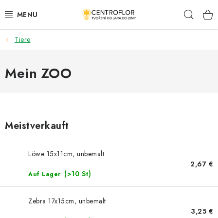
Zum
Such
Inhalt
springen
Tiere
SAISONALE KREATION
HÖLZERNE PRODUKTE
Mein ZOO
MEDAILLEN/MAGNETE (TEXTE AUF ANFRAGE)
PLACKY A MAGNETKY S POTISKEM
Meistverkauft
ALLES FÜR DIE KREATION
Löwe 15x11cm, unbemalt
2,67 €
MODE, KÜNSTLICHE BLUMEN UND BLÄTTER
(>10 St)
Auf Lager
HOCHZEIT
Zebra 17x15cm, unbemalt
3,25 €