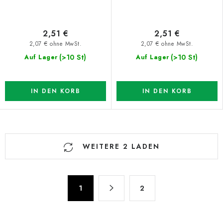
2,51 €
2,51 €
2,07 € ohne MwSt.
2,07 € ohne MwSt.
(>10 St)
(>10 St)
Auf Lager
Auf Lager
IN DEN KORB
IN DEN KORB
S
WEITERE 2 LADEN
t
e
u
P
e
1
2
a
r
g
e
i