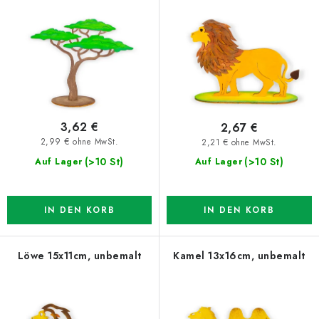
r
s
P
o
r
r
o
t
d
i
u
e
3,62 €
2,67 €
k
r
2,99 € ohne MwSt.
2,21 € ohne MwSt.
t
u
(>10 St)
(>10 St)
Auf Lager
Auf Lager
e
n
g
IN DEN KORB
IN DEN KORB
Löwe 15x11cm, unbemalt
Kamel 13x16cm, unbemalt