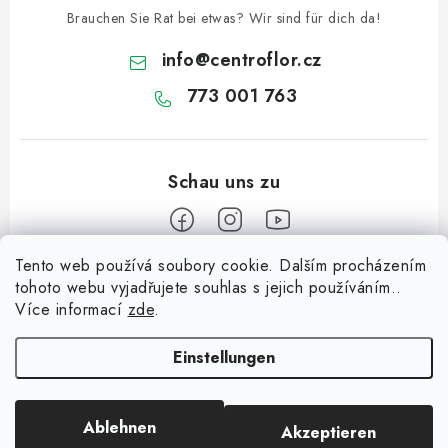
Brauchen Sie Rat bei etwas? Wir sind für dich da!
info
@
centroflor.cz
773 001 763
Tento web používá soubory cookie. Dalším procházením
F
tohoto webu vyjadřujete souhlas s jejich používáním..
u
Více informací
zde
.
Informace pro vás
ß
z
Einstellungen
Dopravné
e
Kontaktieren Sie uns
i
Ablehnen
Akzeptieren
Copyright 2026
CENTROFLOR, s.r.o.
. Alle Rechte vorbehalten.
l
Über uns