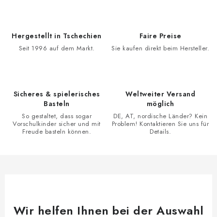
n
l
i
e
e
m
Hergestellt in Tschechien
Faire Preise
r
e
Seit 1996 auf dem Markt.
Sie kaufen direkt beim Hersteller.
u
n
n
t
g
e
d
Sicheres & spielerisches
Weltweiter Versand
Basteln
möglich
e
So gestaltet, dass sogar
DE, AT, nordische Länder? Kein
r
Vorschulkinder sicher und mit
Problem! Kontaktieren Sie uns für
L
Freude basteln können.
Details.
i
s
t
e
Wir helfen Ihnen bei der Auswahl