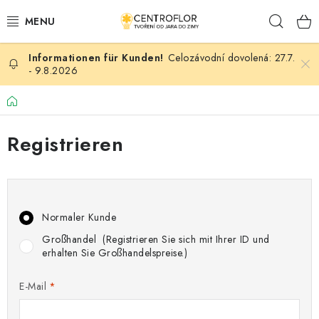
Zum
Such
Inhalt
springen
Celozávodní dovolená: 27.7.
SAISONALE KREATION
- 9.8.2026
HÖLZERNE PRODUKTE
Startseite
MEDAILLEN/MAGNETE (TEXTE AUF ANFRAGE)
Registrieren
PLACKY A MAGNETKY S POTISKEM
ALLES FÜR DIE KREATION
Normaler Kunde
Großhandel
(Registrieren Sie sich mit Ihrer ID und
MODE, KÜNSTLICHE BLUMEN UND BLÄTTER
erhalten Sie Großhandelspreise.)
HOCHZEIT
E-Mail