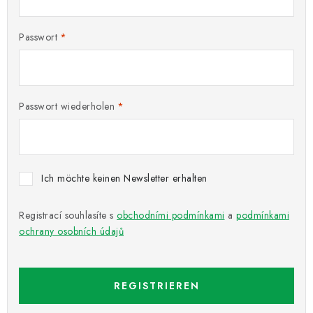
NEUHEITEN
TIPY NA TVOŘENÍ
Passwort
Dopravné
Kontaktieren Sie uns
Über uns
Geschäftsbewertung
Geschäftsbedingungen
Passwort wiederholen
Datenschutzerklärung
Großhandel
Meine Bestellung
Ich möchte keinen Newsletter erhalten
Registrací souhlasíte s
obchodními podmínkami
a
podmínkami
ochrany osobních údajů
REGISTRIEREN