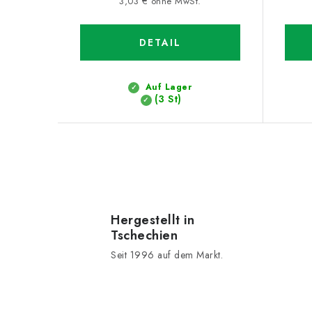
3,03 € ohne MwSt.
DETAIL
Auf Lager
(3 St)
S
t
e
Hergestellt in
Tschechien
u
Seit 1996 auf dem Markt.
e
r