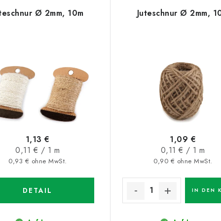
uteschnur Ø 2mm, 10m
Juteschnur Ø 2mm, 1
1,13 €
1,09 €
Verkaufspreis:
Verkaufspreis:
0,11 € / 1 m
0,11 € / 1 m
0,93 € ohne MwSt.
0,90 € ohne MwSt.
DETAIL
IN DEN 