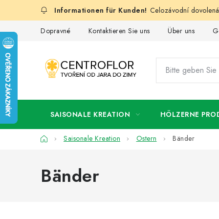
Zum
Celozávodní dovolená:
Inhalt
springen
Dopravné
Kontaktieren Sie uns
Über uns
G
SAISONALE KREATION
HÖLZERNE PRO
Startseite
Saisonale Kreation
Ostern
Bänder
Bänder