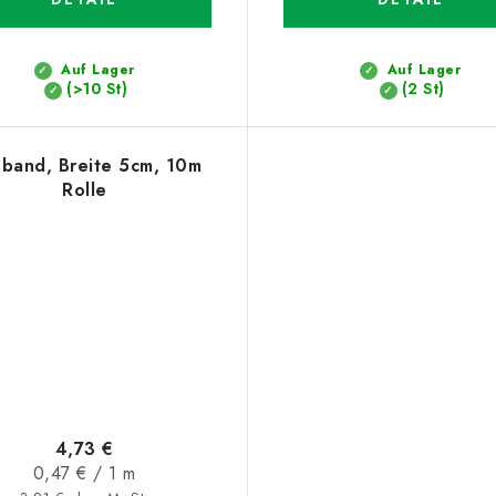
Auf Lager
Auf Lager
(>10 St)
(2 St)
eband, Breite 5cm, 10m
Rolle
4,73 €
Verkaufspreis:
0,47 € / 1 m