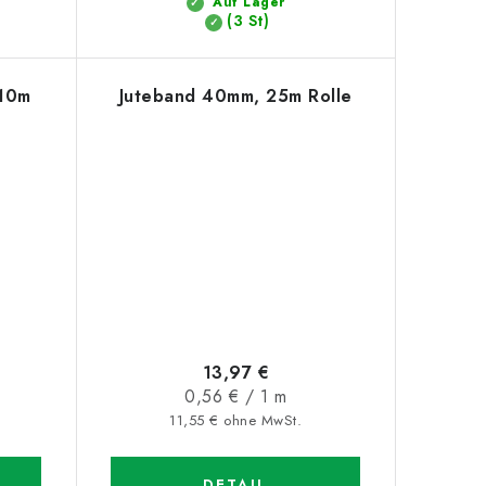
Auf Lager
(3 St)
 10m
Juteband 40mm, 25m Rolle
13,97 €
Verkaufspreis:
0,56 € / 1 m
11,55 € ohne MwSt.
DETAIL