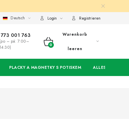
Deutsch
ung
Großhandel
Meine Bestellung
Login
Registrieren
Warenkorb
773 001 763
(po – pá: 7:00–
WARENKORB
14:30)
leeren
PLACKY A MAGNETKY S POTISKEM
ALLES FÜR DIE 