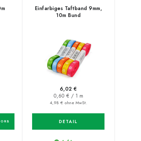
0m
Einfarbiges Taftband 9mm,
10m Bund
6,02 €
Verkaufspreis:
0,60 € / 1 m
4,98 € ohne MwSt.
DETAIL
KORB