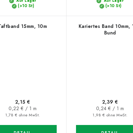
Auf Lager
Auf Lager
(>10 St)
(>10 St)
Taftband 15mm, 10m
Kariertes Band 10mm,
Bund
2,15 €
2,39 €
Verkaufspreis:
Verkaufspreis:
0,22 € / 1 m
0,24 € / 1 m
1,78 € ohne MwSt.
1,98 € ohne MwSt.
DETAIL
DETAIL