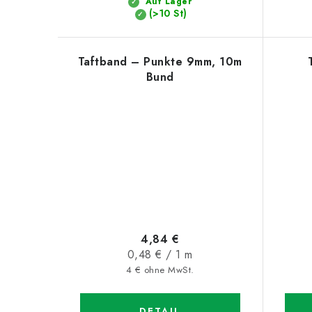
Auf Lager
u
u
(>10 St)
k
n
t
Taftband – Punkte 9mm, 10m
g
Bund
e
4,84 €
Verkaufspreis:
0,48 € / 1 m
4 € ohne MwSt.
DETAIL