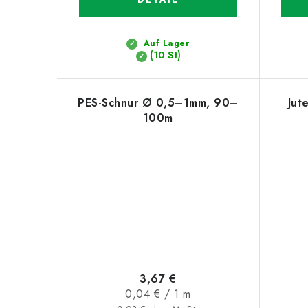
Auf Lager
(10 St)
PES-Schnur Ø 0,5–1mm, 90–
Jut
100m
3,67 €
Verkaufspreis:
0,04 € / 1 m