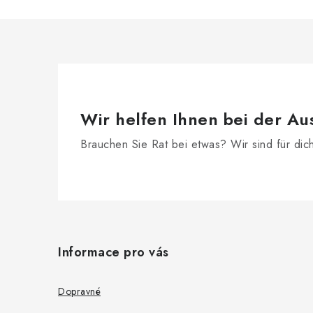
e
l
e
m
e
n
Wir helfen Ihnen bei der Au
t
Brauchen Sie Rat bei etwas? Wir sind für dic
e
d
F
e
r
u
Informace pro vás
L
ß
i
z
Dopravné
s