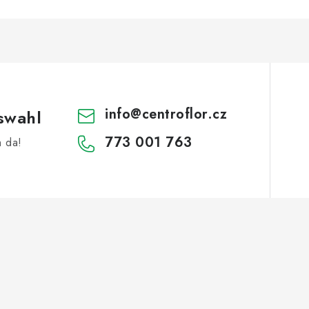
info
@
centroflor.cz
swahl
773 001 763
h da!