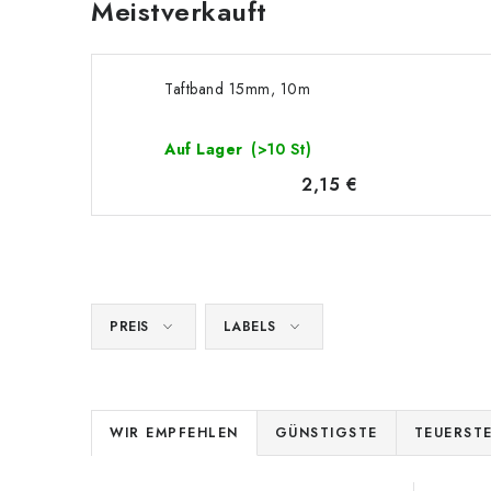
Meistverkauft
Taftband 15mm, 10m
Auf Lager
(>10 St)
2,15 €
PREIS
LABELS
P
WIR EMPFEHLEN
GÜNSTIGSTE
TEUERST
r