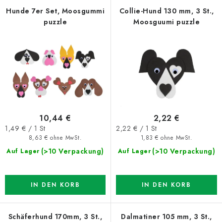
d
k
Hunde 7er Set, Moosgummi
Collie-Hund 130 mm, 3 St.,
puzzle
Moosguumi puzzle
e
t
r
s
P
o
r
r
o
t
d
i
u
e
10,44 €
2,22 €
k
r
Verkaufspreis:
Verkaufspreis:
1,49 € / 1 St
2,22 € / 1 St
t
u
8,63 € ohne MwSt.
1,83 € ohne MwSt.
e
n
(>10 Verpackung)
(>10 Verpackung)
Auf Lager
Auf Lager
g
IN DEN KORB
IN DEN KORB
Schäferhund 170mm, 3 St.,
Dalmatiner 105 mm, 3 St.,