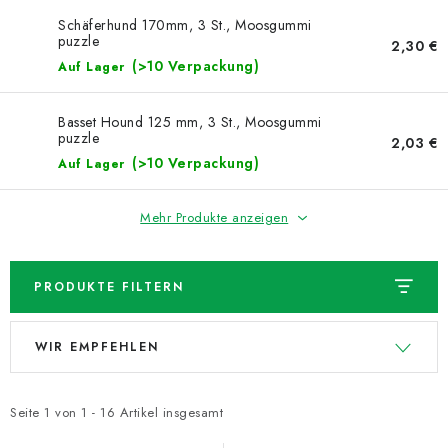
NEUHEITEN
Schäferhund 170mm, 3 St., Moosgummi
puzzle
2,30 €
TIPY NA TVOŘENÍ
(>10 Verpackung)
Auf Lager
Dopravné
Kontaktieren Sie uns
Über uns
Basset Hound 125 mm, 3 St., Moosgummi
puzzle
Geschäftsbewertung
Geschäftsbedingungen
2,03 €
(>10 Verpackung)
Auf Lager
Datenschutzerklärung
Großhandel
Meine Bestellung
Mehr Produkte anzeigen
PRODUKTE FILTERN
L
P
WIR EMPFEHLEN
i
r
s
o
t
d
Seite
1
von
1
-
16
Artikel insgesamt
e
u