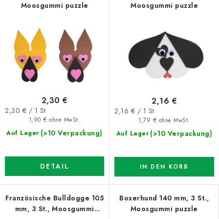
Moosgummi puzzle
Moosgummi puzzle
2,30 €
2,16 €
Verkaufspreis:
Verkaufspreis:
2,30 € / 1 St
2,16 € / 1 St
1,90 € ohne MwSt.
1,79 € ohne MwSt.
(>10 Verpackung)
(>10 Verpackung)
Auf Lager
Auf Lager
DETAIL
IN DEN KORB
Französische Bulldogge 105
Boxerhund 140 mm, 3 St.,
mm, 3 St., Moosgummi
Moosgummi puzzle