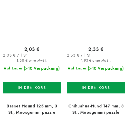
puzzle
2,03 €
2,33 €
Verkaufspreis:
Verkaufspreis:
2,03 € / 1 St
2,33 € / 1 St
1,68 € ohne MwSt.
1,93 € ohne MwSt.
(>10 Verpackung)
(>10 Verpackung)
Auf Lager
Auf Lager
IN DEN KORB
IN DEN KORB
Basset Hound 125 mm, 3
Chihuahua-Hund 147 mm, 3
St., Moosgummi puzzle
St., Moosgummi puzzle