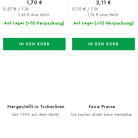
1,70 €
2,11 €
Verkaufspreis:
Verkaufspreis:
0,57 € / 1 St
0,70 € / 1 St
1,40 € ohne MwSt.
1,74 € ohne MwSt.
(>10 Verpackung)
(>10 Verpackung)
Auf Lager
Auf Lager
IN DEN KORB
IN DEN KORB
S
t
e
u
e
Hergestellt in Tschechien
Faire Preise
r
Seit 1996 auf dem Markt.
Sie kaufen direkt beim Hersteller.
e
l