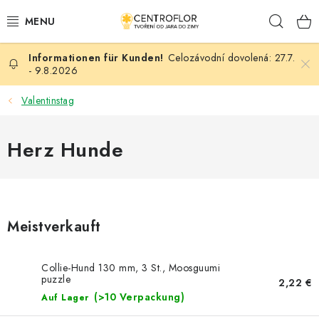
Zum
Such
Inhalt
springen
Celozávodní dovolená: 27.7.
SAISONALE KREATION
- 9.8.2026
HÖLZERNE PRODUKTE
Valentinstag
MEDAILLEN/MAGNETE (TEXTE AUF ANFRAGE)
Herz Hunde
PLACKY A MAGNETKY S POTISKEM
ALLES FÜR DIE KREATION
Meistverkauft
MODE, KÜNSTLICHE BLUMEN UND BLÄTTER
Collie-Hund 130 mm, 3 St., Moosguumi
puzzle
HOCHZEIT
2,22 €
(>10 Verpackung)
Auf Lager