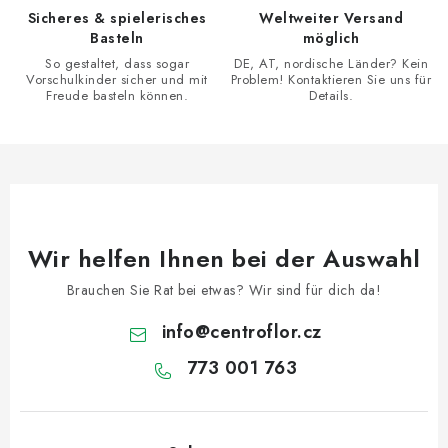
e
Sicheres & spielerisches
Weltweiter Versand
m
Basteln
möglich
e
So gestaltet, dass sogar
DE, AT, nordische Länder? Kein
n
Vorschulkinder sicher und mit
Problem! Kontaktieren Sie uns für
Freude basteln können.
Details.
t
e
d
e
r
L
Wir helfen Ihnen bei der Auswahl
i
s
Brauchen Sie Rat bei etwas? Wir sind für dich da!
t
info
@
centroflor.cz
e
773 001 763