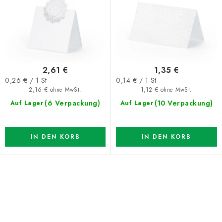
P
o
r
r
o
t
d
i
u
e
2,61 €
1,35 €
k
r
Verkaufspreis:
Verkaufspreis:
0,26 € / 1 St
0,14 € / 1 St
t
u
2,16 € ohne MwSt.
1,12 € ohne MwSt.
e
n
(6 Verpackung)
(10 Verpackung)
Auf Lager
Auf Lager
g
IN DEN KORB
IN DEN KORB
S
t
e