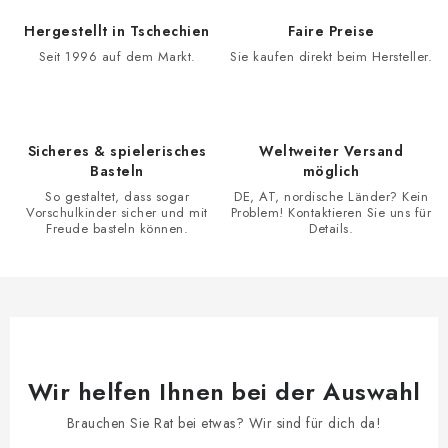
u
e
Hergestellt in Tschechien
Faire Preise
r
Seit 1996 auf dem Markt.
Sie kaufen direkt beim Hersteller.
e
l
e
Sicheres & spielerisches
Weltweiter Versand
m
Basteln
möglich
e
So gestaltet, dass sogar
DE, AT, nordische Länder? Kein
n
Vorschulkinder sicher und mit
Problem! Kontaktieren Sie uns für
Freude basteln können.
Details.
t
e
d
e
r
L
Wir helfen Ihnen bei der Auswahl
i
s
Brauchen Sie Rat bei etwas? Wir sind für dich da!
t