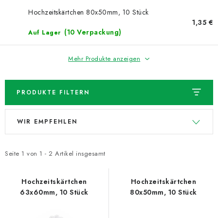
NEUHEITEN
Hochzeitskärtchen 80x50mm, 10 Stück
1,35 €
TIPY NA TVOŘENÍ
(10 Verpackung)
Auf Lager
Dopravné
Kontaktieren Sie uns
Über uns
Mehr Produkte anzeigen
Geschäftsbewertung
Geschäftsbedingungen
Datenschutzerklärung
Großhandel
Meine Bestellung
PRODUKTE FILTERN
L
P
WIR EMPFEHLEN
i
r
s
o
t
d
Seite
1
von
1
-
2
Artikel insgesamt
e
u
d
k
Hochzeitskärtchen
Hochzeitskärtchen
63x60mm, 10 Stück
80x50mm, 10 Stück
e
t
r
s