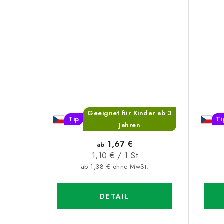
Geeignet für Kinder ab 3
Tip
Ti
Jahren
1,67 €
ab
Verkaufspreis:
1,10 € / 1 St
ab 1,38 € ohne MwSt.
DETAIL