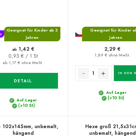
Geeignet für Kinder ab 3
Geeignet für Kinder a
p
Jahren
Jahren
1,42 €
2,29 €
ab
Verkaufspreis:
1,89 € ohne MwSt.
0,93 € / 1 St
ab 1,17 € ohne MwSt.
IN DEN 
DETAIL
Auf Lager
(>10 St)
Auf Lager
(>10 St)
 102x145mm, unbemalt,
Hexe groß 21,5x31c
hängend
unbemalt, hängend