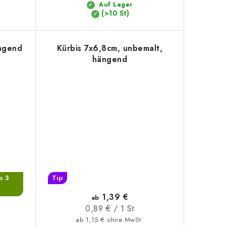
Auf Lager
(>10 St)
ngend
Kürbis 7x6,8cm, unbemalt,
hängend
b 3
Tip
1,39 €
ab
Verkaufspreis:
0,89 € / 1 St
ab 1,15 € ohne MwSt.