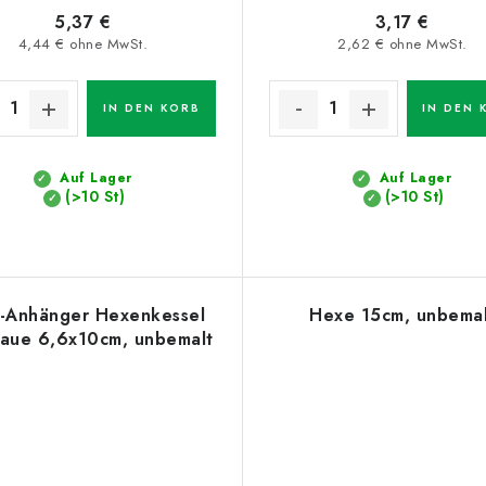
5,37 €
3,17 €
4,44 € ohne MwSt.
2,62 € ohne MwSt.
IN DEN KORB
IN DEN 
Auf Lager
Auf Lager
(>10 St)
(>10 St)
-Anhänger Hexenkessel
Hexe 15cm, unbemal
laue 6,6x10cm, unbemalt