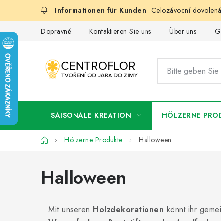
Zum
Celozávodní dovolená:
Inhalt
springen
Dopravné
Kontaktieren Sie uns
Über uns
G
SAISONALE KREATION
HÖLZERNE PRO
Startseite
Hölzerne Produkte
Halloween
Halloween
Mit unseren
Holzdekorationen
könnt ihr gemei