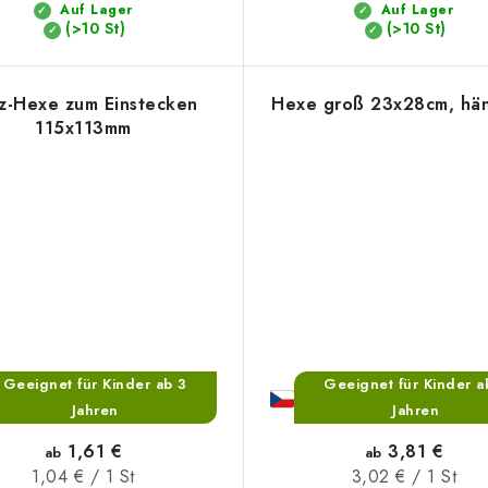
Auf Lager
Auf Lager
(>10 St)
(>10 St)
z-Hexe zum Einstecken
Hexe groß 23x28cm, hä
115x113mm
Geeignet für Kinder ab 3
Geeignet für Kinder a
Jahren
Jahren
1,61 €
3,81 €
ab
ab
Verkaufspreis:
Verkaufspreis:
1,04 € / 1 St
3,02 € / 1 St