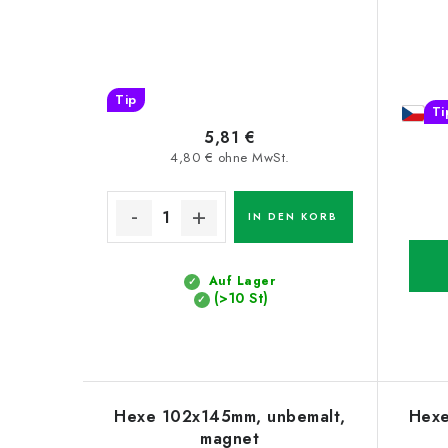
Tip
Ti
5,81 €
4,80 € ohne MwSt.
IN DEN KORB
Auf Lager
(>10 St)
Hexe 102x145mm, unbemalt,
Hexe
magnet