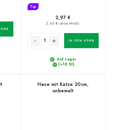
Tip
2,97 €
2,45 € ohne MwSt.
KORB
IN DEN KORB
Auf Lager
(>10 St)
t
Hexe mit Katze 20cm,
unbemalt