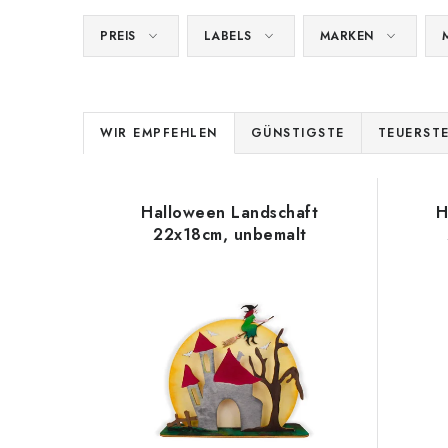
PREIS
LABELS
MARKEN
P
WIR EMPFEHLEN
GÜNSTIGSTE
TEUERST
r
L
o
Halloween Landschaft
H
i
d
22x18cm, unbemalt
s
u
t
k
e
t
d
s
e
o