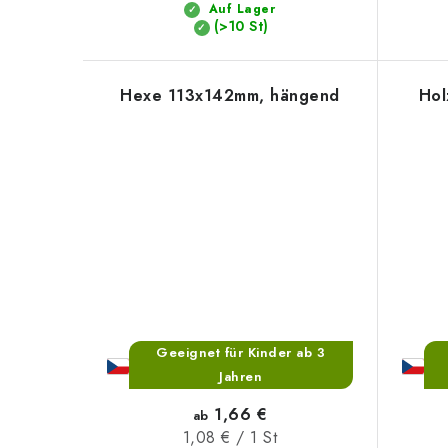
Auf Lager
(>10 St)
Hexe 113x142mm, hängend
Hol
Geeignet für Kinder ab 3
Jahren
1,66 €
ab
Verkaufspreis:
1,08 € / 1 St