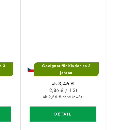
b 3
Geeignet für Kinder ab 3
Jahren
3,46 €
ab
Verkaufspreis:
2,86 € / 1 St
ab 2,86 € ohne MwSt.
DETAIL