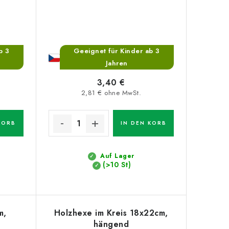
b 3
Geeignet für Kinder ab 3
Jahren
3,40 €
2,81 € ohne MwSt.
KORB
IN DEN KORB
Auf Lager
(>10 St)
m,
Holzhexe im Kreis 18x22cm,
hängend