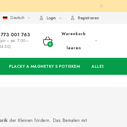
Deutsch
ung
Großhandel
Meine Bestellung
Login
Registrieren
Warenkorb
773 001 763
(po – pá: 7:00–
WARENKORB
14:30)
leeren
PLACKY A MAGNETKY S POTISKEM
ALLES FÜR DIE 
orik
der Kleinen fördern. Das Bemalen mit