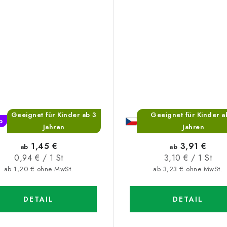
Geeignet für Kinder ab 3
Geeignet für Kinder a
p
Jahren
Jahren
1,45 €
3,91 €
ab
ab
Verkaufspreis:
Verkaufspreis:
0,94 € / 1 St
3,10 € / 1 St
ab 1,20 € ohne MwSt.
ab 3,23 € ohne MwSt.
DETAIL
DETAIL