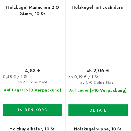
Holzkugel Männchen 2 Ø
Holzkugel mit Loch darin
24mm, 10 St.
4,83 €
2,06 €
ab
Verkaufspreis:
0,48 € / 1 St
Verkaufspreis:
ab 0,19 € / 1 St
3,99 € ohne MwSt.
ab 1,70 € ohne MwSt.
(>10 Verpackung)
Auf Lager
(>10 Verpackung)
Auf Lager
IN DEN KORB
DETAIL
Holzkugelkäfer, 10 St.
Holzkugelpuppe, 10 St.