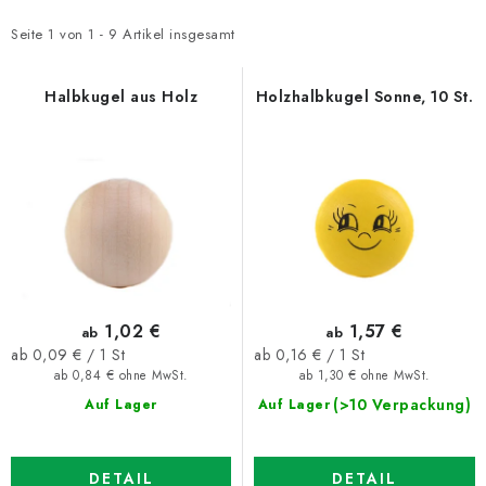
s
o
t
d
Seite
1
von
1
-
9
Artikel insgesamt
e
u
d
k
Halbkugel aus Holz
Holzhalbkugel Sonne, 10 St.
e
t
r
s
P
o
r
r
o
t
d
i
u
e
1,02 €
1,57 €
ab
ab
k
r
Verkaufspreis:
Verkaufspreis:
ab 0,09 € / 1 St
ab 0,16 € / 1 St
t
u
ab 0,84 € ohne MwSt.
ab 1,30 € ohne MwSt.
e
n
(>10 Verpackung)
Auf Lager
Auf Lager
g
DETAIL
DETAIL