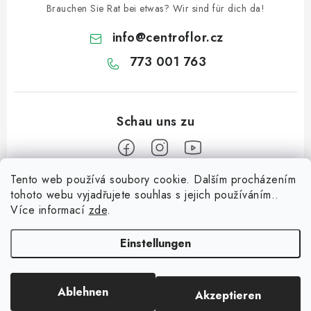
s
Brauchen Sie Rat bei etwas? Wir sind für dich da!
t
info
@
centroflor.cz
e
773 001 763
Tento web používá soubory cookie. Dalším procházením
F
tohoto webu vyjadřujete souhlas s jejich používáním..
u
Více informací
zde
.
Informace pro vás
ß
z
Einstellungen
Dopravné
e
Kontaktieren Sie uns
i
Ablehnen
Akzeptieren
Copyright 2026
CENTROFLOR, s.r.o.
. Alle Rechte vorbehalten.
l
Über uns