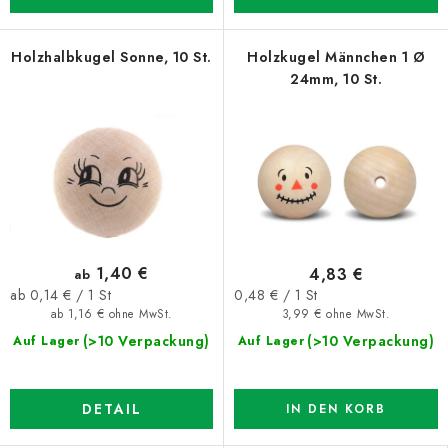
Holzhalbkugel Sonne, 10 St.
Holzkugel Männchen 1 Ø
24mm, 10 St.
1,40 €
4,83 €
ab
Verkaufspreis:
Verkaufspreis:
0,48 € / 1 St
ab 0,14 € / 1 St
3,99 € ohne MwSt.
ab 1,16 € ohne MwSt.
(>10 Verpackung)
(>10 Verpackung)
Auf Lager
Auf Lager
DETAIL
IN DEN KORB