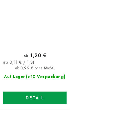
1,20 €
ab
Verkaufspreis:
ab 0,11 € / 1 St
ab 0,99 € ohne MwSt.
(>10 Verpackung)
Auf Lager
DETAIL
S
t