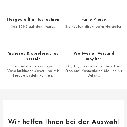
e
u
e
Hergestellt in Tschechien
Faire Preise
r
Seit 1996 auf dem Markt.
Sie kaufen direkt beim Hersteller.
e
l
e
Sicheres & spielerisches
Weltweiter Versand
m
Basteln
möglich
e
So gestaltet, dass sogar
DE, AT, nordische Länder? Kein
n
Vorschulkinder sicher und mit
Problem! Kontaktieren Sie uns für
Freude basteln können.
Details.
t
e
d
e
r
L
Wir helfen Ihnen bei der Auswahl
i