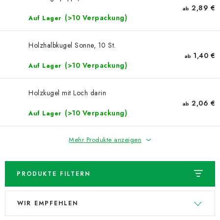
NEUHEITEN
2,89 €
ab
(>10 Verpackung)
Auf Lager
TIPY NA TVOŘENÍ
Holzhalbkugel Sonne, 10 St.
Dopravné
Kontaktieren Sie uns
Über uns
1,40 €
ab
(>10 Verpackung)
Auf Lager
Geschäftsbewertung
Geschäftsbedingungen
Datenschutzerklärung
Großhandel
Meine Bestellung
Holzkugel mit Loch darin
2,06 €
ab
(>10 Verpackung)
Auf Lager
Mehr Produkte anzeigen
PRODUKTE FILTERN
L
P
WIR EMPFEHLEN
i
r