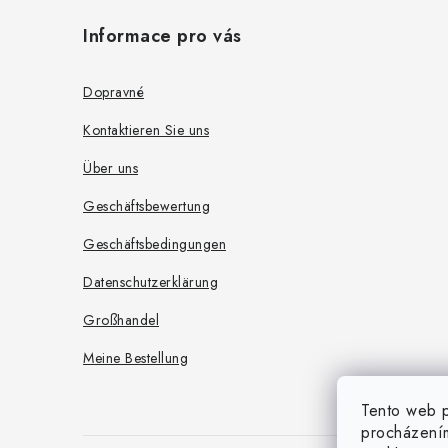
r
u
Informace pro vás
L
ß
i
z
Dopravné
s
e
Kontaktieren Sie uns
t
i
e
Über uns
l
Geschäftsbewertung
e
Geschäftsbedingungen
Datenschutzerklärung
Großhandel
Meine Bestellung
Tento web p
procházením