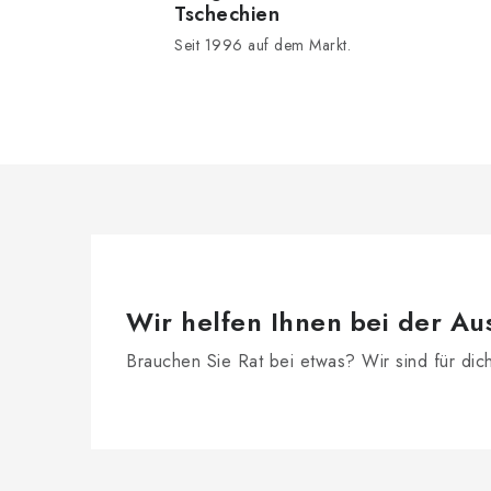
Tschechien
u
Seit 1996 auf dem Markt.
e
r
e
l
e
m
e
n
Wir helfen Ihnen bei der Au
t
Brauchen Sie Rat bei etwas? Wir sind für dic
e
d
F
e