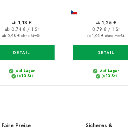
1,18 €
1,25 €
ab
ab
Verkaufspreis:
Verkaufspreis:
ab 0,74 € / 1 St
0,79 € / 1 St
ab 0,98 € ohne MwSt.
ab 1,03 € ohne MwSt.
DETAIL
DETAIL
Auf Lager
Auf Lager
(>10 St)
(>10 St)
Faire Preise
Sicheres &