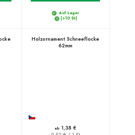
Auf Lager
(>10 St)
ocke
Holzornament Schneeflocke
62mm
1,38 €
ab
Verkaufspreis:
0,92 € / 1 St