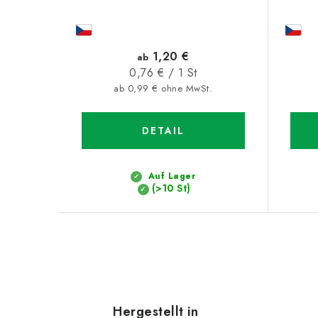
1,20 €
ab
Verkaufspreis:
0,76 € / 1 St
ab 0,99 € ohne MwSt.
DETAIL
Auf Lager
(>10 St)
S
t
e
Hergestellt in