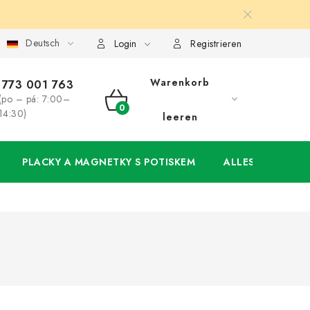
Deutsch
ung
Großhandel
Meine Bestellung
Login
Registrieren
Warenkorb
773 001 763
(po – pá: 7:00–
WARENKORB
14:30)
leeren
PLACKY A MAGNETKY S POTISKEM
ALLES FÜR DIE 