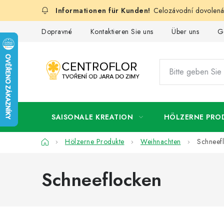
Zum
Celozávodní dovolená:
Inhalt
springen
Dopravné
Kontaktieren Sie uns
Über uns
G
SAISONALE KREATION
HÖLZERNE PRO
Startseite
Hölzerne Produkte
Weihnachten
Schneef
Schneeflocken