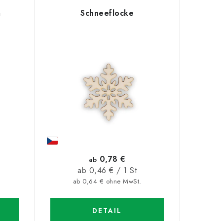
m
Schneeflocke
0,78 €
ab
Verkaufspreis:
ab 0,46 € / 1 St
ab 0,64 € ohne MwSt.
DETAIL