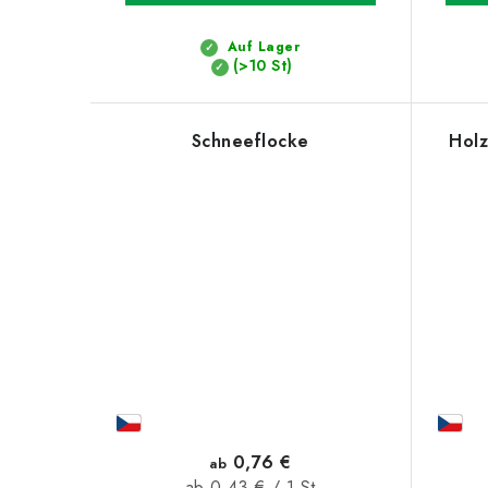
u
u
k
Auf Lager
n
(>10 St)
t
g
e
Schneeflocke
Holz
0,76 €
ab
Verkaufspreis:
ab 0,43 € / 1 St