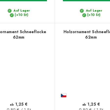
Auf Lager
Auf Lager
(>10 St)
(>10 St)
ornament Schneeflocke
Holzornament Schneefl
62mm
62mm
1,25 €
1,25 €
ab
ab
Verkaufspreis:
Verkaufspreis:
0,80 € / 1 St
0,80 € / 1 St