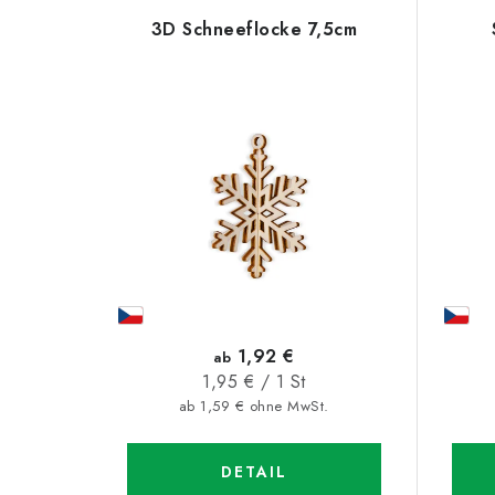
L
o
3D Schneeflocke 7,5cm
i
d
s
u
t
k
e
t
d
s
e
o
r
r
P
t
1,92 €
ab
r
Verkaufspreis:
1,95 € / 1 St
i
ab 1,59 € ohne MwSt.
o
e
d
r
DETAIL