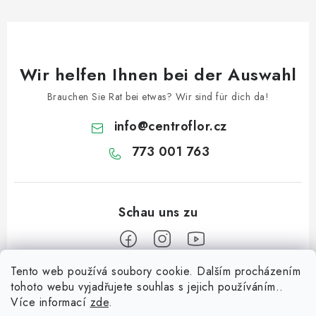
Wir helfen Ihnen bei der Auswahl
Brauchen Sie Rat bei etwas? Wir sind für dich da!
info
@
centroflor.cz
773 001 763
Tento web používá soubory cookie. Dalším procházením
F
tohoto webu vyjadřujete souhlas s jejich používáním..
u
Více informací
zde
.
Informace pro vás