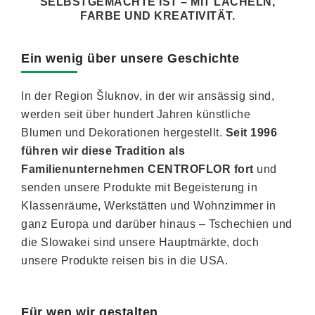
NEUHEITEN
ELBSTGEMACHTE IST – MIT LÄCHELN, F
ARBE UND KREATIVITÄT.
TIPY NA TVOŘENÍ
Ein wenig über unsere Geschichte
Dopravné
Kontaktieren Sie uns
Über uns
In der Region Šluknov, in der wir ansässig sind,
Geschäftsbewertung
Geschäftsbedingungen
werden seit über hundert Jahren künstliche
Datenschutzerklärung
Großhandel
Meine Bestellung
Blumen und Dekorationen hergestellt.
Seit 1996
führen wir diese Tradition als
Familienunternehmen CENTROFLOR fort
und
senden unsere Produkte mit Begeisterung in
Klassenräume, Werkstätten und Wohnzimmer in
ganz Europa und darüber hinaus – Tschechien und
die Slowakei sind unsere Hauptmärkte, doch
unsere Produkte reisen bis in die USA.
Für wen wir gestalten