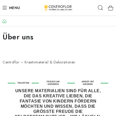
Zum
Such
Inhalt
springen
Startseite
SAISONALE KREATION
Über uns
HÖLZERNE PRODUKTE
MEDAILLEN/MAGNETE (TEXTE AUF ANFRAGE)
Centroflor – Kreativmaterial & Dekorationen
PLACKY A MAGNETKY S POTISKEM
ALLES FÜR DIE KREATION
FREUDE AM
ARBEIT MIT
TRADITION
KREIEREN
KINDERN
MODE, KÜNSTLICHE BLUMEN UND BLÄTTER
UNSERE MATERIALIEN SIND FÜR ALLE,
DIE DAS KREATIVE LIEBEN, DIE
FANTASIE VON KINDERN FÖRDERN
HOCHZEIT
MÖCHTEN UND WISSEN, DASS DIE
GRÖSSTE FREUDE DIE S