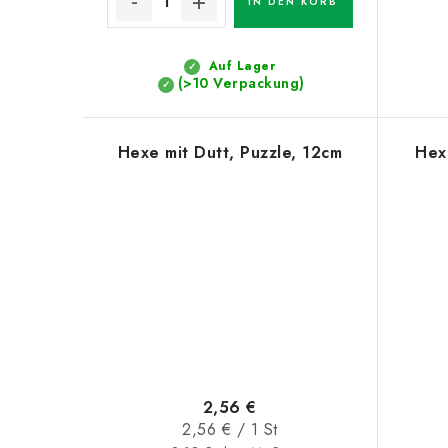
IN DEN KORB
u
u
k
n
Auf Lager
t
(>10 Verpackung)
g
e
Hexe mit Dutt, Puzzle, 12cm
Hex
2,56 €
Verkaufspreis:
2,56 € / 1 St