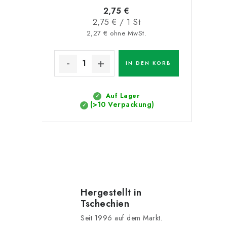
2,75 €
Verkaufspreis:
2,75 € / 1 St
2,27 € ohne MwSt.
IN DEN KORB
Auf Lager
(>10 Verpackung)
S
t
e
Hergestellt in
Tschechien
u
Seit 1996 auf dem Markt.