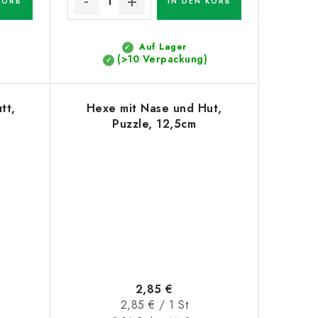
KORB
IN DEN KORB
Auf Lager
(>10 Verpackung)
tt,
Hexe mit Nase und Hut,
Puzzle, 12,5cm
2,85 €
Verkaufspreis:
2,85 € / 1 St