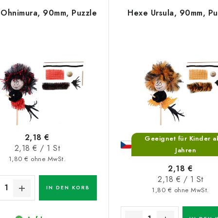
Ohnimura, 90mm, Puzzle
Hexe Ursula, 90mm, Pu
2,18 €
Geeignet für Kinder a
Verkaufspreis:
2,18 € / 1 St
Jahren
1,80 € ohne MwSt.
2,18 €
Verkaufspreis:
2,18 € / 1 St
IN DEN KORB
1,80 € ohne MwSt.