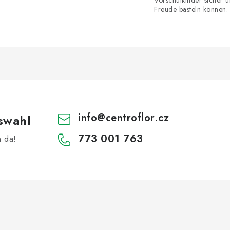
Freude basteln können.
info
@
centroflor.cz
swahl
773 001 763
h da!