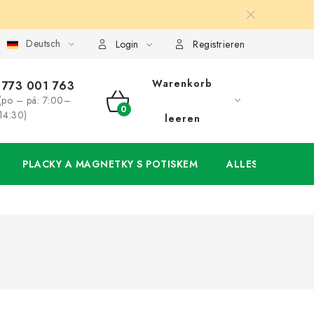
Deutsch
ung
Großhandel
Meine Bestellung
Login
Registrieren
Warenkorb
773 001 763
(po – pá: 7:00–
WARENKORB
14:30)
leeren
PLACKY A MAGNETKY S POTISKEM
ALLES FÜR DIE 