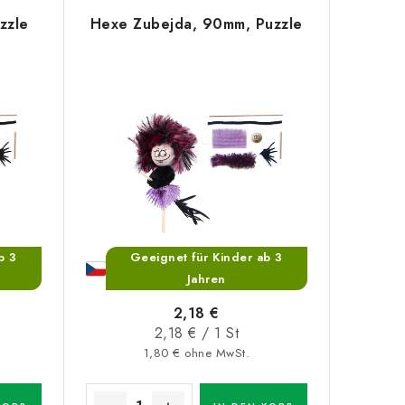
zzle
Hexe Zubejda, 90mm, Puzzle
b 3
Geeignet für Kinder ab 3
Jahren
2,18 €
Verkaufspreis:
2,18 € / 1 St
1,80 € ohne MwSt.