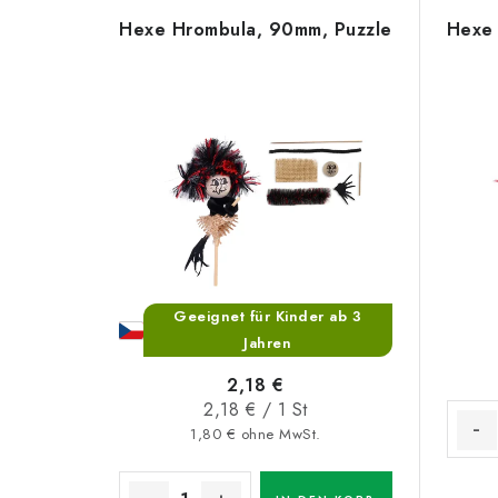
L
o
Hexe Hrombula, 90mm, Puzzle
Hexe 
i
d
s
u
t
k
e
t
d
s
e
o
r
r
Geeignet für Kinder ab 3
P
Jahren
t
r
2,18 €
i
Verkaufspreis:
2,18 € / 1 St
o
e
1,80 € ohne MwSt.
d
r