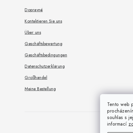
i
z
Dopravné
s
e
Kontaktieren Sie uns
t
i
e
Über uns
l
Geschäftsbewertung
e
Geschäftsbedingungen
Datenschutzerklärung
Großhandel
Meine Bestellung
Tento web p
procházením
souhlas s j
informací
z