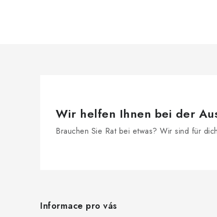
e
r
e
l
e
m
e
n
Wir helfen Ihnen bei der Au
t
Brauchen Sie Rat bei etwas? Wir sind für dic
e
d
F
e
r
u
Informace pro vás
L
ß