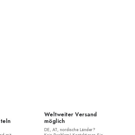
Weltweiter Versand
steln
möglich
DE, AT, nordische Länder?
nd mit
Kein Problem! Kontaktieren Sie