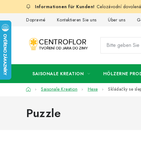
Zum
Celozávodní dovolená:
Inhalt
springen
Dopravné
Kontaktieren Sie uns
Über uns
G
SAISONALE KREATION
HÖLZERNE PRO
Startseite
Saisonale Kreation
Hexe
Skládačky se sle
Puzzle