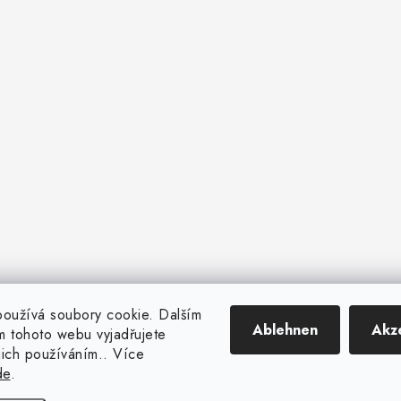
oužívá soubory cookie. Dalším
Ablehnen
Akz
 tohoto webu vyjadřujete
ejich používáním.. Více
de
.
Copyright 2026
CENTROFLOR, s.r.o.
. Alle Rechte vorbehalten.