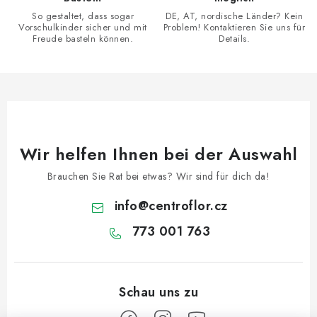
e
So gestaltet, dass sogar
DE, AT, nordische Länder? Kein
n
Vorschulkinder sicher und mit
Problem! Kontaktieren Sie uns für
Freude basteln können.
Details.
t
e
d
e
r
L
Wir helfen Ihnen bei der Auswahl
i
s
Brauchen Sie Rat bei etwas? Wir sind für dich da!
t
info
@
centroflor.cz
e
773 001 763