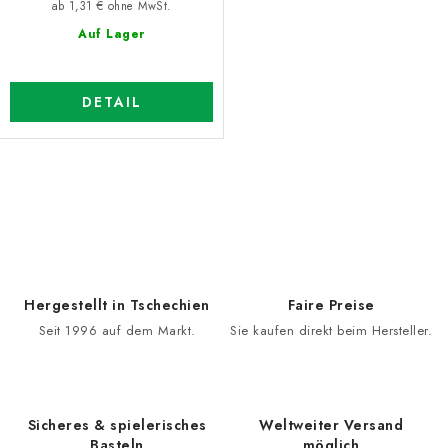
ab 1,31 € ohne MwSt.
Auf Lager
DETAIL
S
t
e
u
e
Hergestellt in Tschechien
Faire Preise
r
Seit 1996 auf dem Markt.
Sie kaufen direkt beim Hersteller.
e
l
e
Sicheres & spielerisches
Weltweiter Versand
m
Basteln
möglich