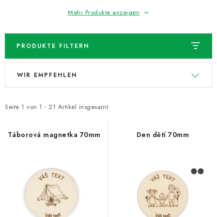
Mehr Produkte anzeigen
PRODUKTE FILTERN
L
P
WIR EMPFEHLEN
i
r
s
o
t
d
Seite
1
von
1
-
21
Artikel insgesamt
e
u
d
k
Táborová magnetka 70mm
Den dětí 70mm
e
t
r
s
P
o
r
r
o
t