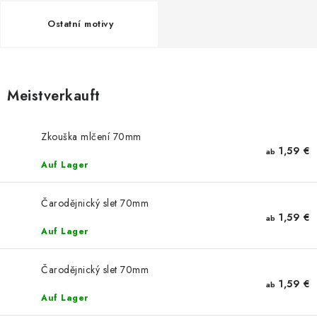
NEUHEITEN
Ostatní motivy
TIPY NA TVOŘENÍ
Dopravné
Kontaktieren Sie uns
Über uns
Meistverkauft
Geschäftsbewertung
Geschäftsbedingungen
Datenschutzerklärung
Großhandel
Meine Bestellung
Zkouška mlčení 70mm
1,59 €
ab
Auf Lager
Čarodějnický slet 70mm
1,59 €
ab
Auf Lager
Čarodějnický slet 70mm
1,59 €
ab
Auf Lager