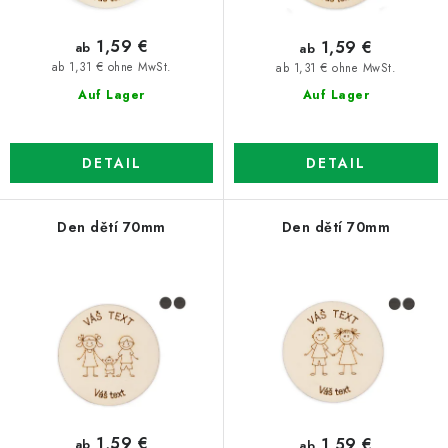
d
i
u
e
1,59 €
1,59 €
ab
ab
k
r
ab 1,31 € ohne MwSt.
ab 1,31 € ohne MwSt.
t
u
Auf Lager
Auf Lager
e
n
g
DETAIL
DETAIL
Den dětí 70mm
Den dětí 70mm
1,59 €
1,59 €
ab
ab