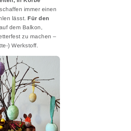
eiten, in Körbe
 schaffen immer einen
len lässt.
Für den
 auf dem Balkon,
etterfest zu machen –
te-) Werkstoff.