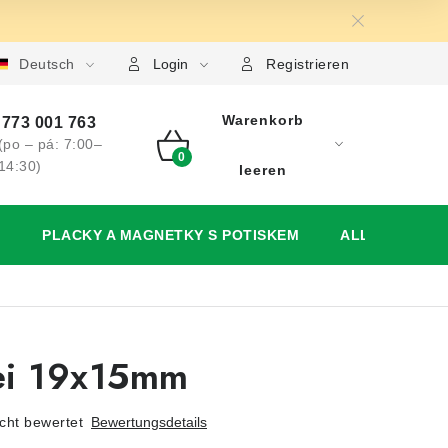
utzerklärung
Deutsch
Großhandel
Meine Bestellung
Login
Registrieren
Warenkorb
773 001 763
(po – pá: 7:00–
WARENKORB
14:30)
leeren
)
PLACKY A MAGNETKY S POTISKEM
ALLES FÜR DI
ei 19x15mm
cht bewertet
Bewertungsdetails