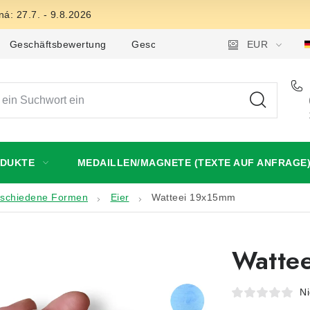
á: 27.7. - 9.8.2026
Geschäftsbewertung
Geschäftsbedingungen
EUR
Datensch
ODUKTE
MEDAILLEN/MAGNETE (TEXTE AUF ANFRAGE
rschiedene Formen
Eier
Watteei 19x15mm
Watte
Ni