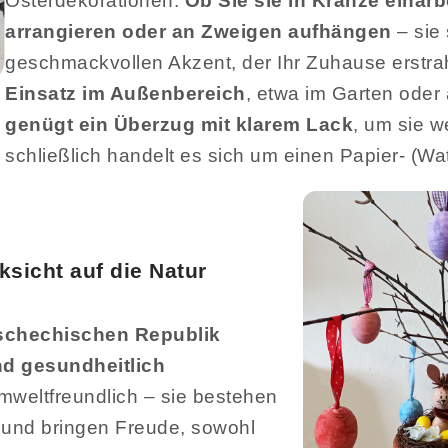
Osterdekorationen.
Ob Sie sie in Kränze einarb
arrangieren oder an Zweigen aufhängen
– sie
geschmackvollen Akzent, der Ihr Zuhause erstrah
Einsatz im Außenbereich
, etwa im Garten oder
genügt ein Überzug mit klarem Lack
, um sie w
schließlich handelt es sich um einen Papier- (Wat
ksicht auf die Natur
Tschechischen Republik
nd gesundheitlich
mweltfreundlich – sie bestehen
t und bringen Freude, sowohl