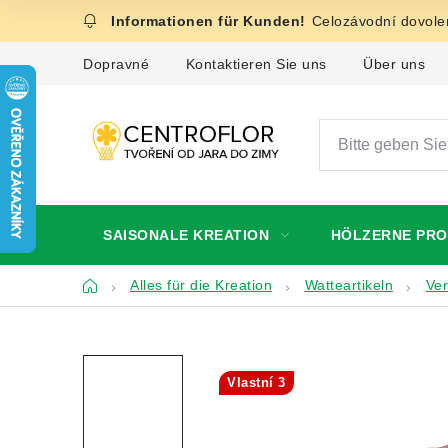
Zum
Celozávodní dovolen
Inhalt
springen
Dopravné
Kontaktieren Sie uns
Über uns
SAISONALE KREATION
HÖLZERNE PR
Startseite
Alles für die Kreation
Watteartikeln
Ve
Vlastní 3