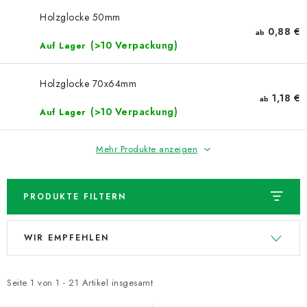
NEUHEITEN
Holzglocke 50mm
0,88 €
ab
TIPY NA TVOŘENÍ
(>10 Verpackung)
Auf Lager
Dopravné
Kontaktieren Sie uns
Über uns
Holzglocke 70x64mm
Geschäftsbewertung
Geschäftsbedingungen
1,18 €
ab
(>10 Verpackung)
Auf Lager
Datenschutzerklärung
Großhandel
Meine Bestellung
Mehr Produkte anzeigen
PRODUKTE FILTERN
L
P
WIR EMPFEHLEN
i
r
s
o
t
d
Seite
1
von
1
-
21
Artikel insgesamt
e
u