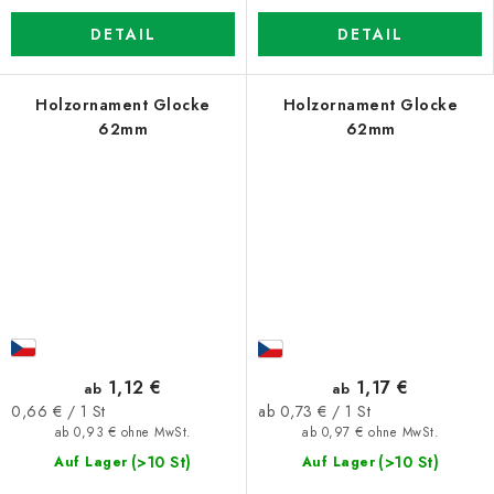
DETAIL
DETAIL
Holzornament Glocke
Holzornament Glocke
62mm
62mm
1,12 €
1,17 €
ab
ab
Verkaufspreis:
Verkaufspreis:
0,66 € / 1 St
ab 0,73 € / 1 St
ab 0,93 € ohne MwSt.
ab 0,97 € ohne MwSt.
(>10 St)
(>10 St)
Auf Lager
Auf Lager