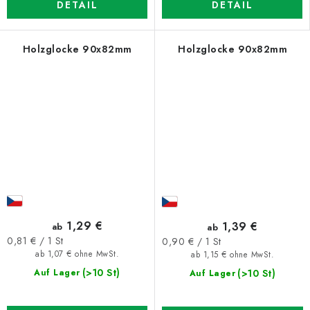
DETAIL
DETAIL
Holzglocke 90x82mm
Holzglocke 90x82mm
1,29 €
1,39 €
ab
ab
Verkaufspreis:
Verkaufspreis:
0,81 € / 1 St
0,90 € / 1 St
ab 1,07 € ohne MwSt.
ab 1,15 € ohne MwSt.
(>10 St)
(>10 St)
Auf Lager
Auf Lager