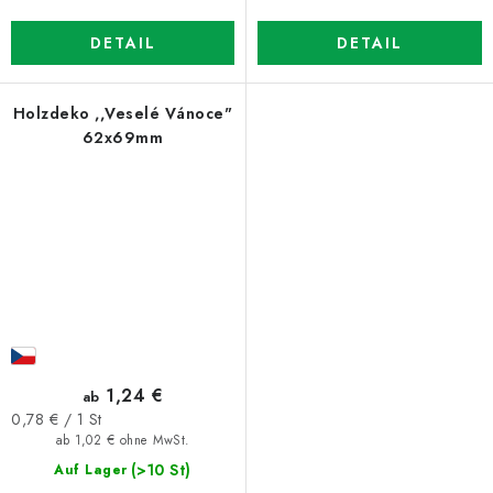
DETAIL
DETAIL
Holzdeko ,,Veselé Vánoce"
62x69mm
1,24 €
ab
Verkaufspreis:
0,78 € / 1 St
ab 1,02 € ohne MwSt.
(>10 St)
Auf Lager