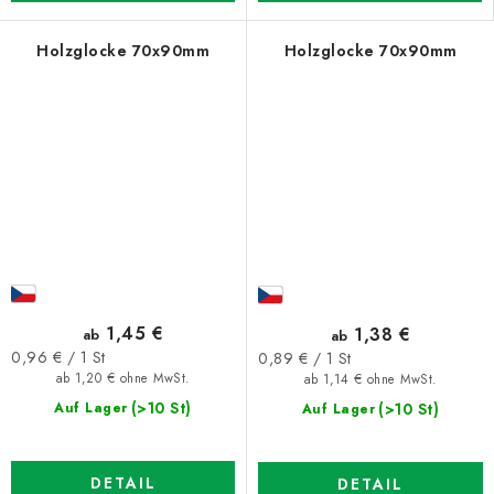
Holzglocke 70x90mm
Holzglocke 70x90mm
1,45 €
1,38 €
ab
ab
Verkaufspreis:
Verkaufspreis:
0,96 € / 1 St
0,89 € / 1 St
ab 1,20 € ohne MwSt.
ab 1,14 € ohne MwSt.
(>10 St)
(>10 St)
Auf Lager
Auf Lager
DETAIL
DETAIL