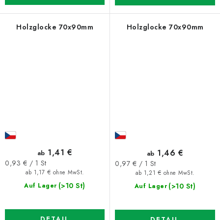
Holzglocke 70x90mm
Holzglocke 70x90mm
1,41 €
1,46 €
ab
ab
Verkaufspreis:
Verkaufspreis:
0,93 € / 1 St
0,97 € / 1 St
ab 1,17 € ohne MwSt.
ab 1,21 € ohne MwSt.
(>10 St)
(>10 St)
Auf Lager
Auf Lager
DETAIL
DETAIL