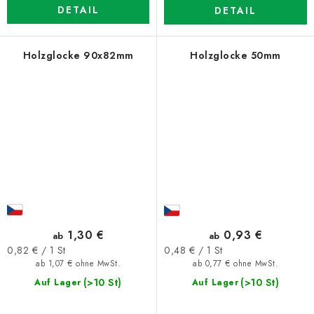
DETAIL
DETAIL
Holzglocke 90x82mm
Holzglocke 50mm
1,30 €
0,93 €
ab
ab
Verkaufspreis:
Verkaufspreis:
0,82 € / 1 St
0,48 € / 1 St
ab 1,07 € ohne MwSt.
ab 0,77 € ohne MwSt.
(>10 St)
(>10 St)
Auf Lager
Auf Lager