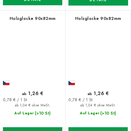
Holzglocke 90x82mm
Holzglocke 90x82mm
1,26 €
1,26 €
ab
ab
Verkaufspreis:
Verkaufspreis:
0,78 € / 1 St
0,78 € / 1 St
ab 1,04 € ohne MwSt.
ab 1,04 € ohne MwSt.
(>10 St)
(>10 St)
Auf Lager
Auf Lager