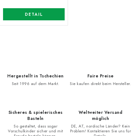
DETAIL
S
t
e
u
e
Hergestellt in Tschechien
Faire Preise
r
Seit 1996 auf dem Markt.
Sie kaufen direkt beim Hersteller.
e
l
e
Sicheres & spielerisches
Weltweiter Versand
m
Basteln
möglich
e
So gestaltet, dass sogar
DE, AT, nordische Länder? Kein
n
Vorschulkinder sicher und mit
Problem! Kontaktieren Sie uns für
Freude basteln können.
Details.