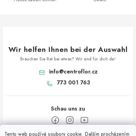
t
e
d
e
r
L
Wir helfen Ihnen bei der Auswahl
i
s
Brauchen Sie Rat bei etwas? Wir sind für dich da!
t
info
@
centroflor.cz
e
773 001 763
Tento web používá soubory cookie. Dalším procházením