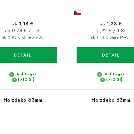
1,18 €
1,38 €
ab
ab
Verkaufspreis:
Verkaufspreis:
ab 0,74 € / 1 St
0,92 € / 1 St
ab 0,98 € ohne MwSt.
ab 1,14 € ohne MwSt.
DETAIL
DETAIL
Auf Lager
Auf Lager
(>10 St)
(>10 St)
Holzdeko 63mm
Holzdeko 63mm