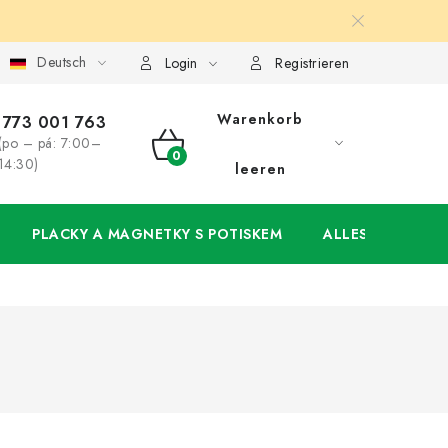
Deutsch
ung
Großhandel
Meine Bestellung
Login
Registrieren
Warenkorb
773 001 763
(po – pá: 7:00–
WARENKORB
14:30)
leeren
PLACKY A MAGNETKY S POTISKEM
ALLES FÜR DIE 