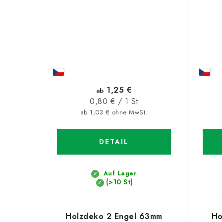
1,25 €
ab
Verkaufspreis:
0,80 € / 1 St
ab 1,03 € ohne MwSt.
DETAIL
Auf Lager
(>10 St)
Holzdeko 2 Engel 63mm
Ho