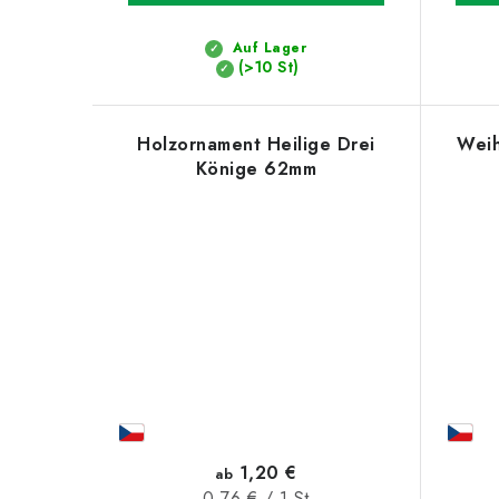
u
u
k
Auf Lager
n
(>10 St)
t
g
e
Holzornament Heilige Drei
Weih
Könige 62mm
1,20 €
ab
Verkaufspreis:
0,76 € / 1 St