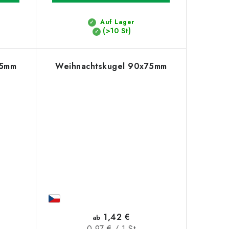
Auf Lager
(>10 St)
75mm
Weihnachtskugel 90x75mm
1,42 €
ab
Verkaufspreis:
0,97 € / 1 St