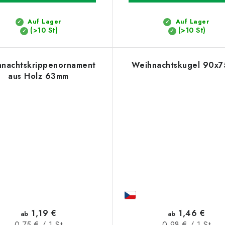
Auf Lager
Auf Lager
(>10 St)
(>10 St)
nachtskrippenornament
Weihnachtskugel 90x
aus Holz 63mm
1,19 €
1,46 €
ab
ab
Verkaufspreis:
Verkaufspreis:
0,75 € / 1 St
0,98 € / 1 St