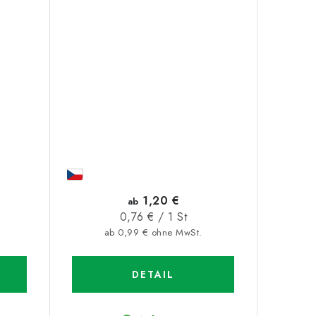
1,20 €
ab
Verkaufspreis:
0,76 € / 1 St
ab 0,99 € ohne MwSt.
DETAIL