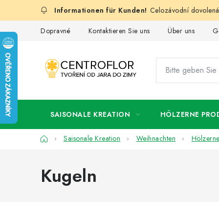
Zum
Celozávodní dovolená:
Inhalt
springen
Dopravné
Kontaktieren Sie uns
Über uns
G
SAISONALE KREATION
HÖLZERNE PRO
Startseite
Saisonale Kreation
Weihnachten
Hölzerne
Kugeln