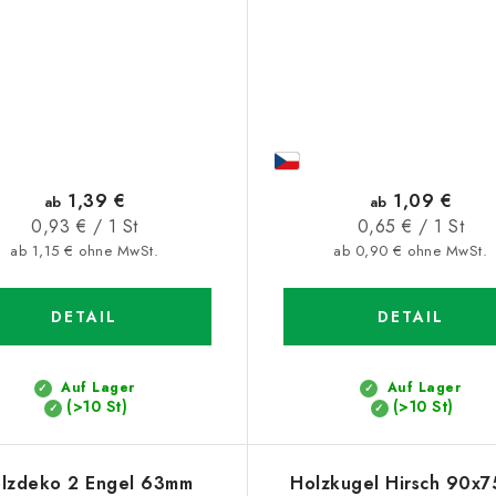
1,39 €
1,09 €
ab
ab
Verkaufspreis:
Verkaufspreis:
0,93 € / 1 St
0,65 € / 1 St
ab 1,15 € ohne MwSt.
ab 0,90 € ohne MwSt.
DETAIL
DETAIL
Auf Lager
Auf Lager
(>10 St)
(>10 St)
lzdeko 2 Engel 63mm
Holzkugel Hirsch 90x