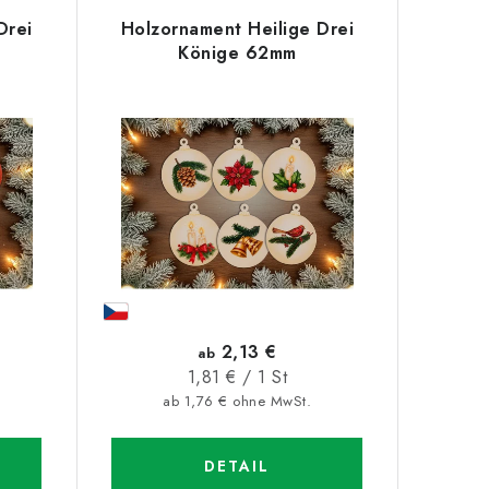
Drei
Holzornament Heilige Drei
Könige 62mm
2,13 €
ab
Verkaufspreis:
1,81 € / 1 St
ab 1,76 € ohne MwSt.
DETAIL