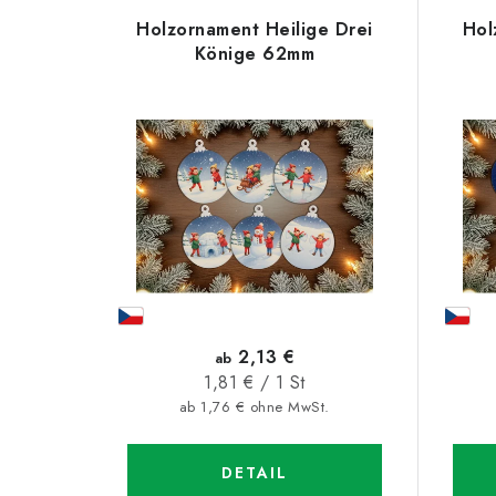
L
o
Holzornament Heilige Drei
Hol
i
d
Könige 62mm
s
u
t
k
e
t
d
s
e
o
r
r
P
t
2,13 €
ab
r
Verkaufspreis:
1,81 € / 1 St
i
ab 1,76 € ohne MwSt.
o
e
d
r
DETAIL