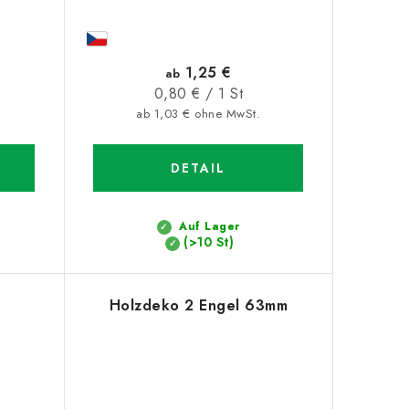
1,25 €
ab
Verkaufspreis:
0,80 € / 1 St
ab 1,03 € ohne MwSt.
DETAIL
Auf Lager
(>10 St)
Holzdeko 2 Engel 63mm