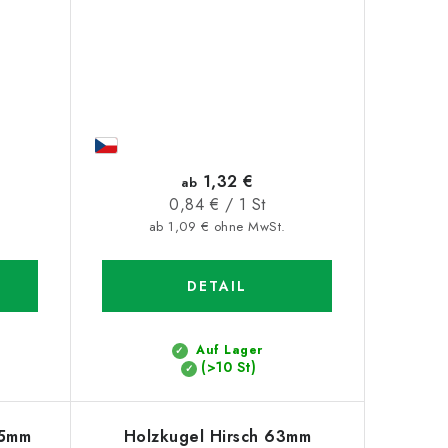
1,32 €
ab
Verkaufspreis:
0,84 € / 1 St
ab 1,09 € ohne MwSt.
DETAIL
Auf Lager
(>10 St)
75mm
Holzkugel Hirsch 63mm