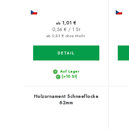
1,01 €
ab
Verkaufspreis:
0,56 € / 1 St
ab 0,83 € ohne MwSt.
DETAIL
Auf Lager
(>10 St)
Holzornament Schneeflocke
62mm