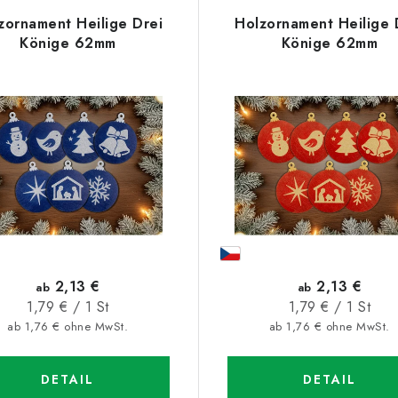
zornament Heilige Drei
Holzornament Heilige 
Könige 62mm
Könige 62mm
2,13 €
2,13 €
ab
ab
Verkaufspreis:
Verkaufspreis:
1,79 € / 1 St
1,79 € / 1 St
ab 1,76 € ohne MwSt.
ab 1,76 € ohne MwSt.
DETAIL
DETAIL