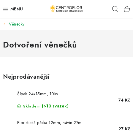
Přejít
Hleda
na
obsah
Věnečky
SEZÓNNÍ TVOŘENÍ
DŘEVĚNÉ VÝROBKY
Dotvoření věnečků
MEDAILE
PLACKY A MAGNETKY
Nejprodávanější
VŠE PRO TVOŘENÍ
Šípek 24x15mm, 10ks
74 Kč
KVĚTINY A LISTY
(>10 svazek)
Skladem
SVATBA
Floristická páska 12mm, návin 27m
27 Kč