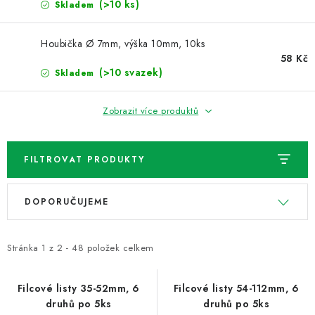
NOVINKY
(>10 ks)
Skladem
TIPY NA TVOŘENÍ
Houbička Ø 7mm, výška 10mm, 10ks
58 Kč
(>10 svazek)
Skladem
Dopravné
Kontaktujte nás
O nás - kdo jsme?
Hodnocení obchodu
Obchodní podmínky
Zobrazit více produktů
Podmínky ochrany osobních údajů
Jak získat lepší ceny?
Moje objednávka
FILTROVAT PRODUKTY
V
Ř
DOPORUČUJEME
ý
a
p
z
i
e
Stránka
1
z
2
-
48
položek celkem
s
n
p
í
Filcové listy 35-52mm, 6
Filcové listy 54-112mm, 6
druhů po 5ks
druhů po 5ks
r
p