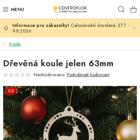
Přejít
Hleda
na
obsah
Celozávodní dovolená: 27.7. -
SEZÓNNÍ TVOŘENÍ
9.8.2026
DŘEVĚNÉ VÝROBKY
Koule
MEDAILE
Dřevěná koule jelen 63mm
Neohodnoceno
Podrobnosti hodnocení
PLACKY A MAGNETKY
CZ
VŠE PRO TVOŘENÍ
KVĚTINY A LISTY
SVATBA