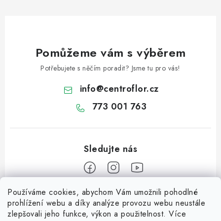
Pomůžeme vám s výběrem
Potřebujete s něčím poradit? Jsme tu pro vás!
info
@
centroflor.cz
773 001 763
Používáme cookies, abychom Vám umožnili pohodlné
Z
prohlížení webu a díky analýze provozu webu neustále
á
zlepšovali jeho funkce, výkon a použitelnost. Více
Informace pro vás