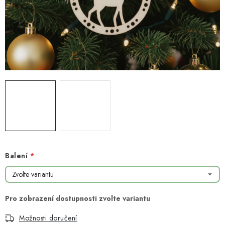
NOVINKY
TIPY NA TVOŘENÍ
Dopravné
Kontaktujte nás
O nás - kdo jsme?
Hodnocení obchodu
Obchodní podmínky
Podmínky ochrany osobních údajů
Jak získat lepší ceny?
Moje objednávka
Balení
Možnosti doručení