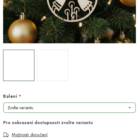
NOVINKY
TIPY NA TVOŘENÍ
Dopravné
Kontaktujte nás
O nás - kdo jsme?
Hodnocení obchodu
Obchodní podmínky
Podmínky ochrany osobních údajů
Jak získat lepší ceny?
Moje objednávka
Balení
Možnosti doručení