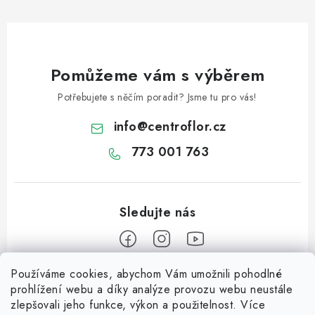
Pomůžeme vám s výběrem
Potřebujete s něčím poradit? Jsme tu pro vás!
info
@
centroflor.cz
773 001 763
Používáme cookies, abychom Vám umožnili pohodlné
Z
prohlížení webu a díky analýze provozu webu neustále
á
zlepšovali jeho funkce, výkon a použitelnost. Více
Informace pro vás