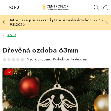
Přejít
Hleda
na
obsah
Celozávodní dovolená: 27.7. -
SEZÓNNÍ TVOŘENÍ
9.8.2026
DŘEVĚNÉ VÝROBKY
Koule
MEDAILE
Dřevěná ozdoba 63mm
Neohodnoceno
Podrobnosti hodnocení
PLACKY A MAGNETKY
CZ
VŠE PRO TVOŘENÍ
KVĚTINY A LISTY
SVATBA