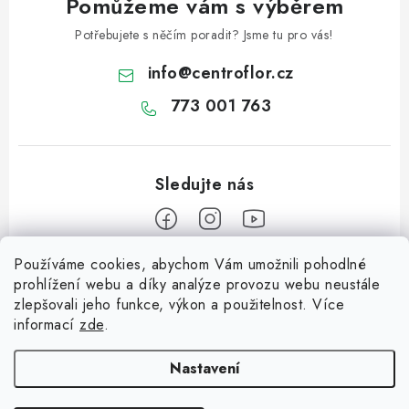
Pomůžeme vám s výběrem
Potřebujete s něčím poradit? Jsme tu pro vás!
info
@
centroflor.cz
773 001 763
Používáme cookies, abychom Vám umožnili pohodlné
Z
prohlížení webu a díky analýze provozu webu neustále
á
zlepšovali jeho funkce, výkon a použitelnost. Více
Informace pro vás
p
informací
zde
.
a
Dopravné
Tipy na tvoření
t
Nastavení
Kontaktujte nás
í
Jutový Mikuláš, anděl a čert - perfektní zábava pro děti