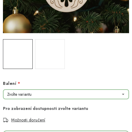
NOVINKY
TIPY NA TVOŘENÍ
Dopravné
Kontaktujte nás
O nás - kdo jsme?
Hodnocení obchodu
Obchodní podmínky
Podmínky ochrany osobních údajů
Jak získat lepší ceny?
Moje objednávka
Balení
Možnosti doručení