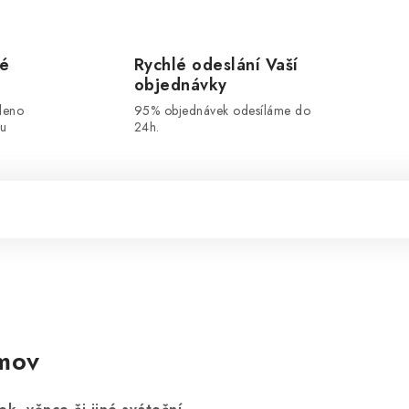
vé
Rychlé odeslání Vaší
objednávky
leno
95% objednávek odesíláme do
ou
24h.
omov