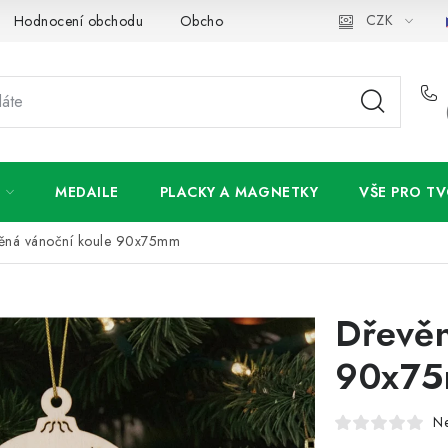
CZK
Hodnocení obchodu
Obchodní podmínky
Podmínky ochran
MEDAILE
PLACKY A MAGNETKY
VŠE PRO TV
ěná vánoční koule 90x75mm
Dřevěn
90x7
N