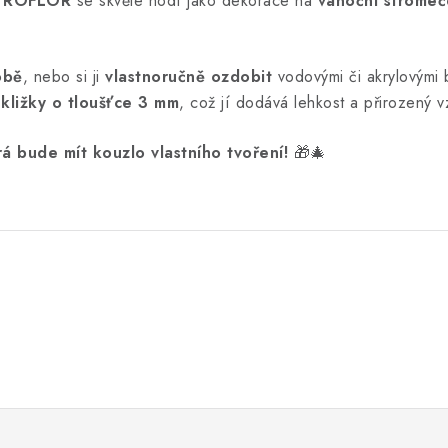
TROFLOR
se skvěle hodí jako dekorace na
vánoční stromeče
obě
, nebo si ji
vlastnoručně ozdobit
vodovými či akrylovými 
kližky o tloušťce 3 mm
, což jí dodává lehkost a přirozený v
rá bude mít kouzlo vlastního tvoření!
🎁🎄