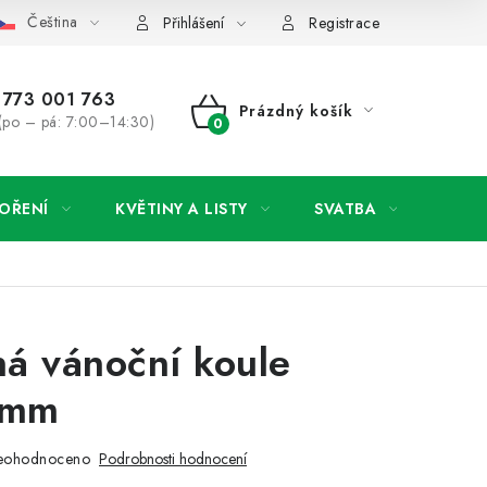
Čeština
y osobních údajů
Jak získat lepší ceny?
Moje objednávka
Přihlášení
Registrace
773 001 763
Prázdný košík
(po – pá: 7:00–14:30)
NÁKUPNÍ
KOŠÍK
OŘENÍ
KVĚTINY A LISTY
SVATBA
NOVI
á vánoční koule
5mm
eohodnoceno
Podrobnosti hodnocení