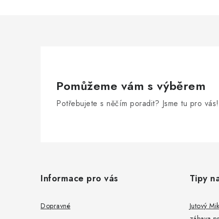
Pomůžeme vám s výběrem
Potřebujete s něčím poradit? Jsme tu pro vás!
Z
á
Informace pro vás
Tipy n
p
a
Dopravné
Jutový Mik
zábava pr