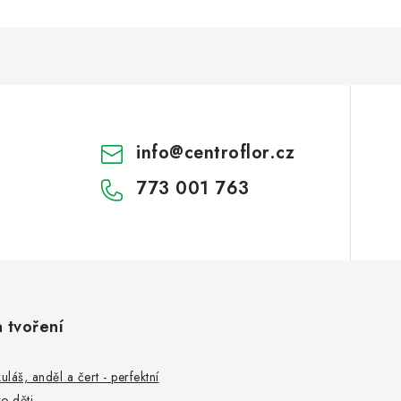
info
@
centroflor.cz
773 001 763
a tvoření
uláš, anděl a čert - perfektní
o děti