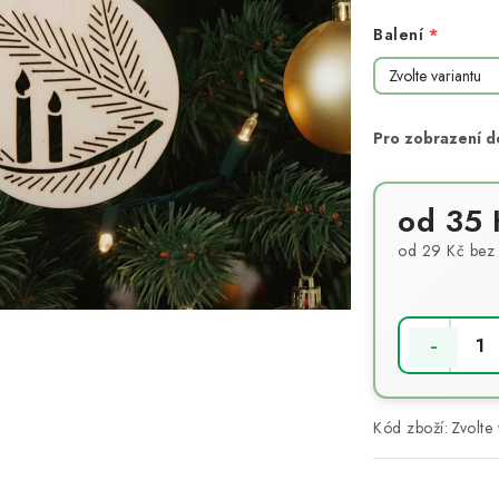
Balení
od
35 
od
29 Kč
bez
Měrná cena:
Kód zboží:
Zvolte 