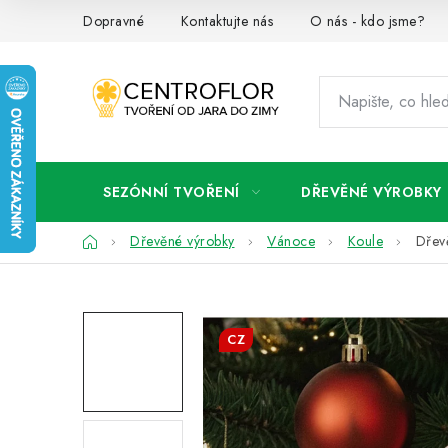
Přejít
Dopravné
Kontaktujte nás
O nás - kdo jsme?
na
obsah
SEZÓNNÍ TVOŘENÍ
DŘEVĚNÉ VÝROBKY
Domů
Dřevěné výrobky
Vánoce
Koule
Dřev
CZ