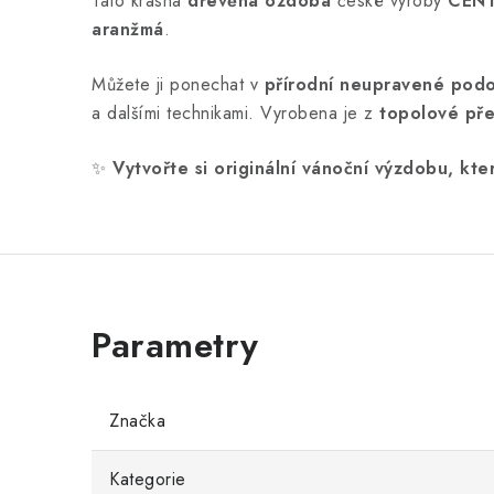
Tato krásná
dřevěná ozdoba
české výroby
CEN
aranžmá
.
Můžete ji ponechat v
přírodní neupravené pod
a dalšími technikami. Vyrobena je z
topolové pře
✨
Vytvořte si originální vánoční výzdobu, kte
Značka
Kategorie