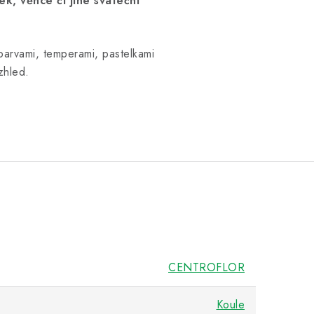
k, věnce či jiné sváteční
barvami, temperami, pastelkami
zhled.
CENTROFLOR
Koule