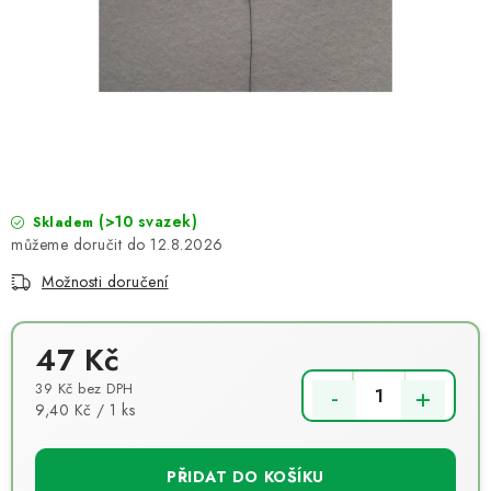
NOVINKY
TIPY NA TVOŘENÍ
Dopravné
Kontaktujte nás
O nás - kdo jsme?
Hodnocení obchodu
Obchodní podmínky
Podmínky ochrany osobních údajů
Jak získat lepší ceny?
(>10 svazek)
Moje objednávka
Skladem
12.8.2026
Možnosti doručení
47 Kč
39 Kč bez DPH
Měrná cena:
9,40 Kč / 1 ks
PŘIDAT DO KOŠÍKU