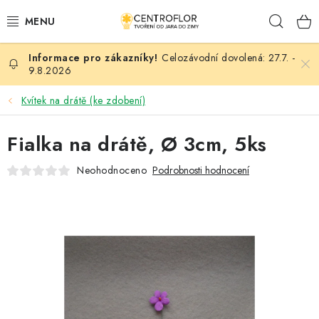
Přejít
Hleda
na
obsah
Celozávodní dovolená: 27.7. -
SEZÓNNÍ TVOŘENÍ
9.8.2026
DŘEVĚNÉ VÝROBKY
Kvítek na drátě (ke zdobení)
MEDAILE
Fialka na drátě, Ø 3cm, 5ks
Neohodnoceno
Podrobnosti hodnocení
PLACKY A MAGNETKY
VŠE PRO TVOŘENÍ
KVĚTINY A LISTY
SVATBA