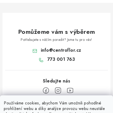
Pomůžeme vám s výběrem
Potřebujete s něčím poradit? Jsme tu pro vás!
info
@
centroflor.cz
773 001 763
Používáme cookies, abychom Vám umožnili pohodlné
Z
prohlížení webu a díky analýze provozu webu neustále
á