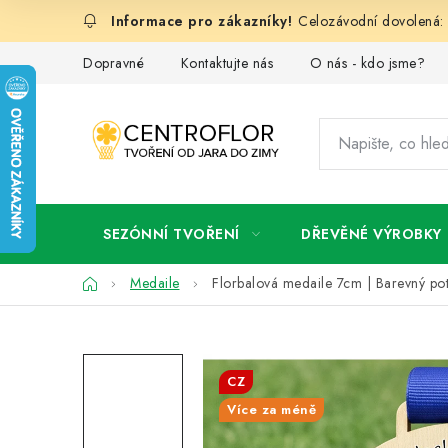
Přejít
Celozávodní dovolená: 
na
obsah
Dopravné
Kontaktujte nás
O nás - kdo jsme?
SEZÓNNÍ TVOŘENÍ
DŘEVĚNÉ VÝROBKY
Domů
Medaile
Florbalová medaile 7cm | Barevný pot
CZ
Více za méně