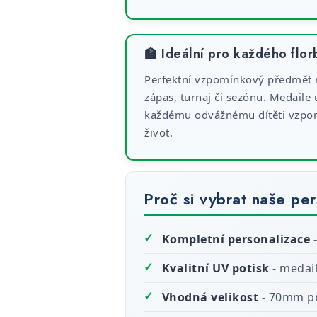
🏫 Ideální pro každého flor
Perfektní vzpomínkový předmět 
zápas, turnaj či sezónu. Medaile
každému odvážnému dítěti vzpom
život.
Proč si vybrat naše pe
✓
Kompletní personalizace
-
✓
Kvalitní UV potisk
- medail
✓
Vhodná velikost
- 70mm pr