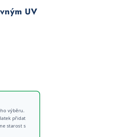
revným UV
eho výběru.
latek přidat
e starost s