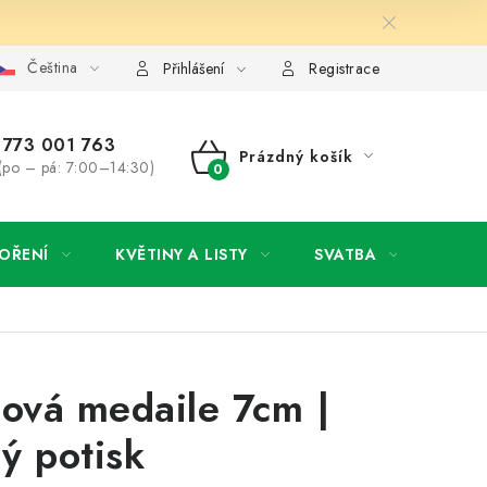
Čeština
y osobních údajů
Jak získat lepší ceny?
Moje objednávka
Přihlášení
Registrace
773 001 763
Prázdný košík
(po – pá: 7:00–14:30)
NÁKUPNÍ
KOŠÍK
OŘENÍ
KVĚTINY A LISTY
SVATBA
NOVI
lová medaile 7cm |
ý potisk