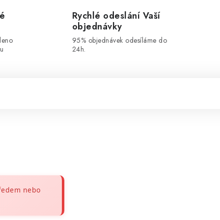
vé
Rychlé odeslání Vaší
objednávky
leno
95% objednávek odesíláme do
ou
24h.
předem nebo