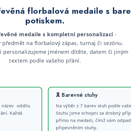
řevěná florbalová medaile s ba
potiskem.
řevěné medaile s kompletní personalizací
-
předmět na florbalový zápas, turnaj či sezónu.
i personalizujeme jménem dítěte, datem či jiným
textem podle vašeho přání.
🎗️ Barevné stuhy
, název oddílu
Na výběr z 7 barev stuh podle vaš
řání. Každá
Stuhu jsme schopni za drobný příp
přímo na medaili, čímž vám odpadn
připevněním stuhy.