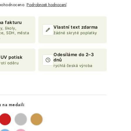
eohodnoceno
Podrobnosti hodnocení
na fakturu
Vlastní text zdarma
y, školy,
ce, SDH, města
žádné skryté poplatky
.
Odesíláme do 2–3
í UV potisk
dnů
roti oděru
rychlá česká výroba
u na medaili