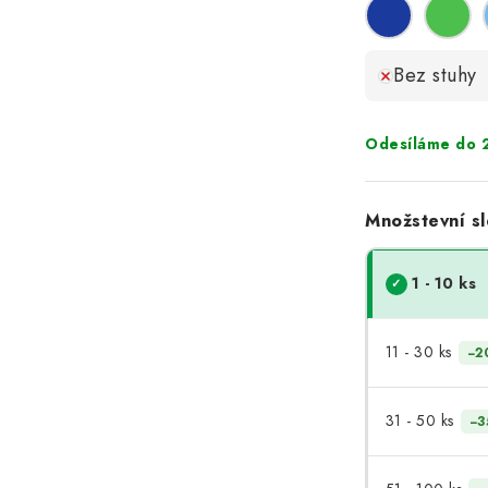
Bez stuhy
Odesíláme do 2
Množstevní sl
1 - 10 ks
11 - 30 ks
−2
31 - 50 ks
−3