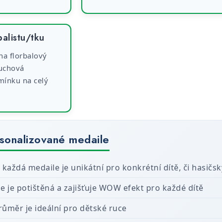
balistu/tku
na florbalový
 uchová
ínku na celý
rsonalizované medaile
 každá medaile je unikátní pro konkrétní dítě, či hasičsk
e je potištěná a zajišťuje WOW efekt pro každé dítě
ůměr je ideální pro dětské ruce