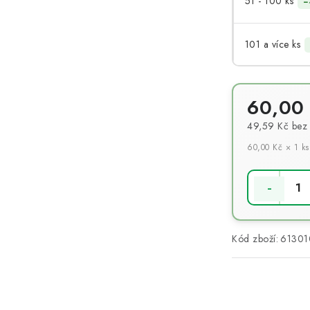
51 - 100 ks
−
101 a více ks
60,00
49,59 Kč
bez
60,00 Kč × 1 ks
Měrná cena:
Kód zboží:
61301