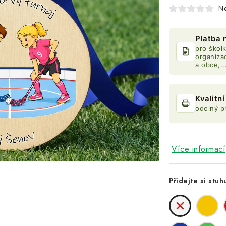
N
Platba 
pro školk
organiza
a obce,..
Kvalitn
odolný p
Více informací
Přidejte si stuh