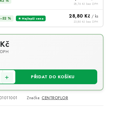
42 %
28,76 Kč bez DPH
28,80 Kč
/ ks
−52 %
★ Nejlepší cena
23,80 Kč bez DPH
 Kč
 DPH
PŘIDAT DO KOŠÍKU
01011001
Značka:
CENTROFLOR