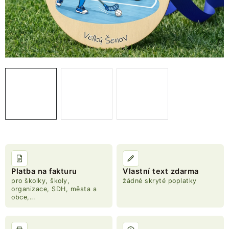
NOVINKY
TIPY NA TVOŘENÍ
Dopravné
Kontaktujte nás
O nás - kdo jsme?
Hodnocení obchodu
Obchodní podmínky
Podmínky ochrany osobních údajů
Jak získat lepší ceny?
Moje objednávka
Platba na fakturu
Vlastní text zdarma
pro školky, školy,
žádné skryté poplatky
organizace, SDH, města a
obce,...