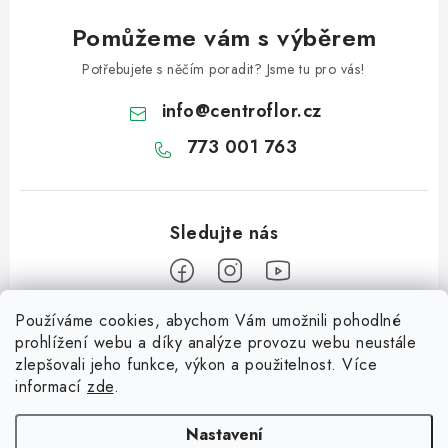
Pomůžeme vám s výběrem
Potřebujete s něčím poradit? Jsme tu pro vás!
info
@
centroflor.cz
773 001 763
Používáme cookies, abychom Vám umožnili pohodlné
Z
prohlížení webu a díky analýze provozu webu neustále
á
zlepšovali jeho funkce, výkon a použitelnost. Více
Informace pro vás
p
informací
zde
.
a
Dopravné
Tipy na tvoření
t
Nastavení