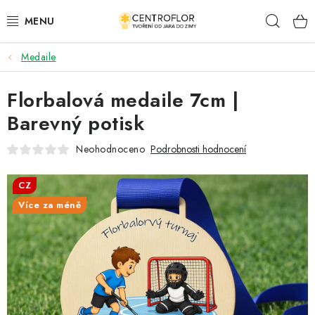
Přejít
Hleda
na
obsah
Medaile
SEZÓNNÍ TVOŘENÍ
Florbalová medaile 7cm |
DŘEVĚNÉ VÝROBKY
Barevný potisk
MEDAILE
Neohodnoceno
Podrobnosti hodnocení
PLACKY A MAGNETKY
CZ
Více za méně
VŠE PRO TVOŘENÍ
KVĚTINY A LISTY
SVATBA