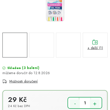
NOVINKY
TIPY NA TVOŘENÍ
Dopravné
Kontaktujte nás
O nás - kdo jsme?
Hodnocení obchodu
Obchodní podmínky
Podmínky ochrany osobních údajů
Jak získat lepší ceny?
+ další (1)
Moje objednávka
(3 balení)
Skladem
12.8.2026
Možnosti doručení
29 Kč
24 Kč bez DPH