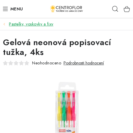
Přejít
Hleda
na
obsah
Pastelky, voskovky a fixy
SEZÓNNÍ TVOŘENÍ
Gelová neonová popisovací
DŘEVĚNÉ VÝROBKY
tužka, 4ks
MEDAILE
Neohodnoceno
Podrobnosti hodnocení
PLACKY A MAGNETKY
VŠE PRO TVOŘENÍ
KVĚTINY A LISTY
SVATBA