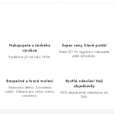
O
v
l
á
d
Nakupujete u českého
Super ceny, které potěší
a
výrobce
Máte IČ? Po registraci nakoupíte
ještě výhodněji.
c
Vyrábíme již od roku 1996.
í
p
r
Bezpečné a hravé tvoření
Rychlé odeslání Vaší
v
objednávky
Testováno dětmi. Schváleno
k
rodiči. Zábava pro celou rodinu
95% objednávek odesíláme do
zaručena.
y
24h.
v
ý