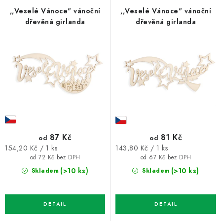
p
í
,,Veselé Vánoce" vánoční
,,Veselé Vánoce" vánoční
dřevěná girlanda
dřevěná girlanda
r
p
o
r
d
o
u
d
k
u
t
k
ů
t
ů
87 Kč
81 Kč
od
od
Měrná
Měrná
154,20 Kč / 1 ks
143,80 Kč / 1 ks
cena:
cena:
od 72 Kč bez DPH
od 67 Kč bez DPH
(>10 ks)
(>10 ks)
Skladem
Skladem