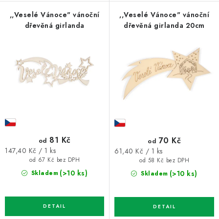
,,Veselé Vánoce" vánoční
,,Veselé Vánoce" vánoční
dřevěná girlanda
dřevěná girlanda 20cm
81 Kč
70 Kč
od
od
Měrná
Měrná
147,40 Kč / 1 ks
61,40 Kč / 1 ks
cena:
cena:
od 67 Kč bez DPH
od 58 Kč bez DPH
(>10 ks)
(>10 ks)
Skladem
Skladem