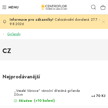
Přejít
Hleda
na
obsah
Celozávodní dovolená: 27.7. -
SEZÓNNÍ TVOŘENÍ
9.8.2026
DŘEVĚNÉ VÝROBKY
Girlandy
MEDAILE
CZ
PLACKY A MAGNETKY
VŠE PRO TVOŘENÍ
Nejprodávanější
KVĚTINY A LISTY
,,Veselé Vánoce" vánoční dřevěná girlanda
20cm
SVATBA
70 Kč
od
(>10 balení)
Skladem