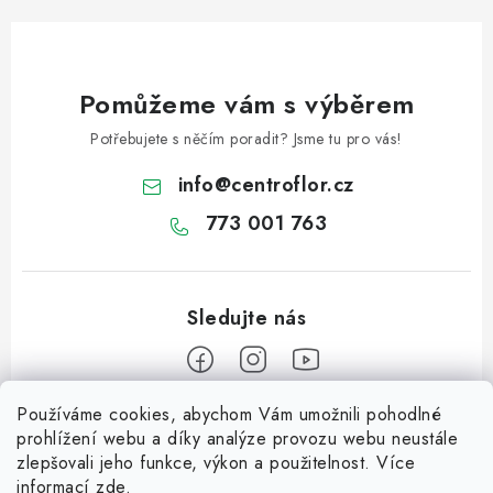
p
i
s
u
Pomůžeme vám s výběrem
Potřebujete s něčím poradit? Jsme tu pro vás!
info
@
centroflor.cz
773 001 763
Používáme cookies, abychom Vám umožnili pohodlné
Z
prohlížení webu a díky analýze provozu webu neustále
á
zlepšovali jeho funkce, výkon a použitelnost. Více
Informace pro vás
p
informací
zde
.