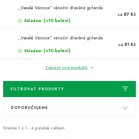
NOVINKY
,,Veselé Vánoce" vánoční dřevěná girlanda
87 Kč
od
TIPY NA TVOŘENÍ
(>10 balení)
Skladem
Dopravné
Kontaktujte nás
O nás - kdo jsme?
,,Veselé Vánoce" vánoční dřevěná girlanda
Hodnocení obchodu
Obchodní podmínky
81 Kč
od
(>10 balení)
Skladem
Podmínky ochrany osobních údajů
Jak získat lepší ceny?
Moje objednávka
Zobrazit více produktů
FILTROVAT PRODUKTY
V
Ř
DOPORUČUJEME
ý
a
p
z
i
e
Stránka
1
z
1
-
4
položek celkem
s
n