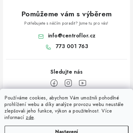
Pomůžeme vám s výběrem
Potřebujete s něčím poradit? Jsme tu pro vás!
info
@
centroflor.cz
773 001 763
Používáme cookies, abychom Vám umožnili pohodlné
Z
prohlížení webu a díky analýze provozu webu neustále
á
zlepšovali jeho funkce, výkon a použitelnost. Více
Informace pro vás
p
informací
zde
.
a
Dopravné
Tipy na tvoření
Nastavení