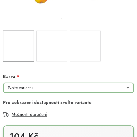
NOVINKY
TIPY NA TVOŘENÍ
Dopravné
Kontaktujte nás
O nás - kdo jsme?
Hodnocení obchodu
Obchodní podmínky
Podmínky ochrany osobních údajů
Jak získat lepší ceny?
Moje objednávka
Barva
Možnosti doručení
104 Kč