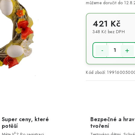
12.8
421 Kč
348 Kč bez DPH
Měrná cena:
Kód zboží:
1991600500
Super ceny, které
Bezpečné a hra
potěší
tvoření
Máte IČ? Po registraci
Testováno dětmi. Schvá