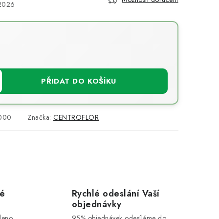
.2026
PŘIDAT DO KOŠÍKU
000
Značka:
CENTROFLOR
vé
Rychlé odeslání Vaší
objednávky
leno
95% objednávek odesíláme do