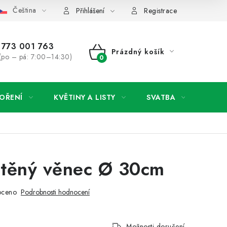
Čeština
y osobních údajů
Jak získat lepší ceny?
Moje objednávka
Přihlášení
Registrace
773 001 763
Prázdný košík
(po – pá: 7:00–14:30)
NÁKUPNÍ
KOŠÍK
OŘENÍ
KVĚTINY A LISTY
SVATBA
NOVI
utěný věnec Ø 30cm
oceno
Podrobnosti hodnocení
Možnosti doručení