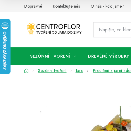
Přejít
Dopravné
Kontaktujte nás
O nás - kdo jsme?
na
obsah
SEZÓNNÍ TVOŘENÍ
DŘEVĚNÉ VÝROBKY
Domů
Sezónní tvoření
Jaro
Proutěné a jarní zd