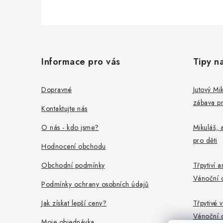
Z
á
Informace pro vás
Tipy n
p
a
Dopravné
Jutový Mik
zábava pr
t
Kontaktujte nás
í
O nás - kdo jsme?
Mikuláš, a
pro děti
Hodnocení obchodu
Obchodní podmínky
Třpytiví a
Vánoční 
Podmínky ochrany osobních údajů
Jak získat lepší ceny?
Třpytivé v
Vánoční 
Moje objednávka