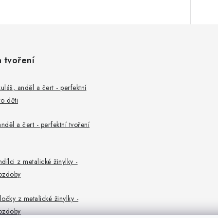
a tvoření
uláš, anděl a čert - perfektní
o děti
nděl a čert - perfektní tvoření
ndílci z metalické žinylky -
ozdoby
ločky z metalické žinylky -
ozdoby