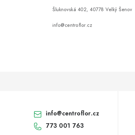
Šluknovská 402, 40778 Velký Šenov
info@centroflor.cz
info
@
centroflor.cz
773 001 763