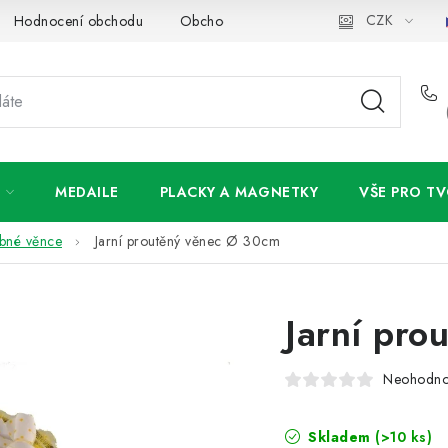
CZK
Hodnocení obchodu
Obchodní podmínky
Podmínky ochran
MEDAILE
PLACKY A MAGNETKY
VŠE PRO TV
obné věnce
Jarní proutěný věnec Ø 30cm
Jarní pro
Neohodn
Skladem
(>10 ks)