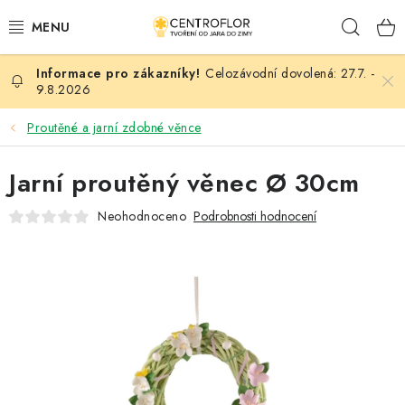
Přejít
Hleda
na
obsah
Celozávodní dovolená: 27.7. -
SEZÓNNÍ TVOŘENÍ
9.8.2026
DŘEVĚNÉ VÝROBKY
Proutěné a jarní zdobné věnce
MEDAILE
Jarní proutěný věnec Ø 30cm
Neohodnoceno
Podrobnosti hodnocení
PLACKY A MAGNETKY
VŠE PRO TVOŘENÍ
KVĚTINY A LISTY
SVATBA