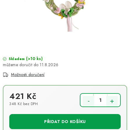
NOVINKY
TIPY NA TVOŘENÍ
Dopravné
Kontaktujte nás
O nás - kdo jsme?
Hodnocení obchodu
Obchodní podmínky
Podmínky ochrany osobních údajů
Jak získat lepší ceny?
(>10 ks)
Moje objednávka
Skladem
11.8.2026
Možnosti doručení
421 Kč
348 Kč bez DPH
Měrná cena:
PŘIDAT DO KOŠÍKU