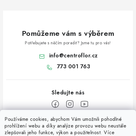
Pomůžeme vám s výběrem
Potřebujete s něčím poradit? Jsme tu pro vás!
info
@
centroflor.cz
773 001 763
Používáme cookies, abychom Vám umožnili pohodlné
Z
prohlížení webu a díky analýze provozu webu neustále
á
zlepšovali jeho funkce, výkon a použitelnost. Více
Informace pro vás