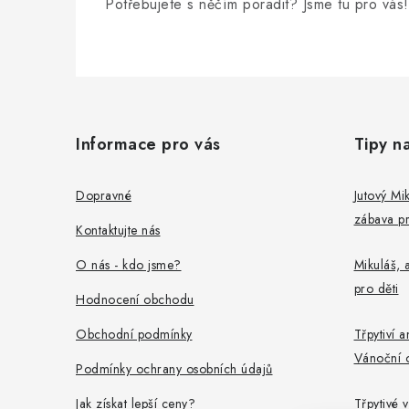
Potřebujete s něčím poradit? Jsme tu pro vás!
Z
á
Informace pro vás
Tipy n
p
a
Dopravné
Jutový Mik
zábava pr
t
Kontaktujte nás
í
O nás - kdo jsme?
Mikuláš, a
pro děti
Hodnocení obchodu
Obchodní podmínky
Třpytiví a
Vánoční 
Podmínky ochrany osobních údajů
Jak získat lepší ceny?
Třpytivé v