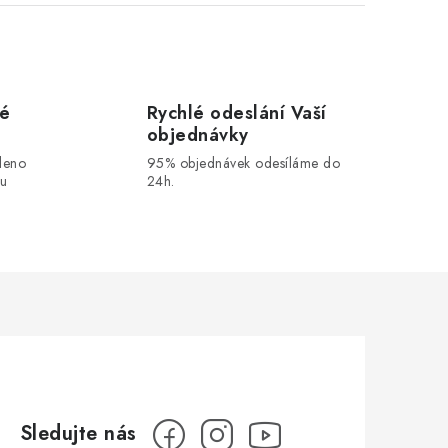
vé
Rychlé odeslání Vaší
objednávky
leno
95% objednávek odesíláme do
ou
24h.