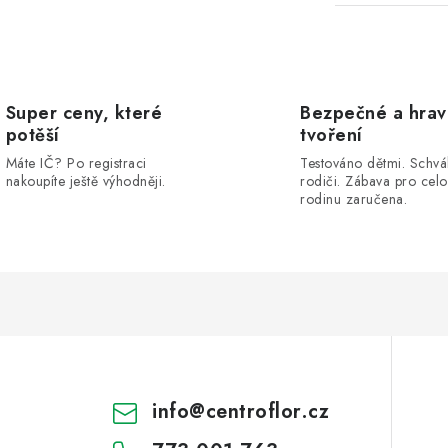
Super ceny, které
Bezpečné a hra
potěší
tvoření
Máte IČ? Po registraci
Testováno dětmi. Schvá
nakoupíte ještě výhodněji.
rodiči. Zábava pro cel
rodinu zaručena.
info
@
centroflor.cz