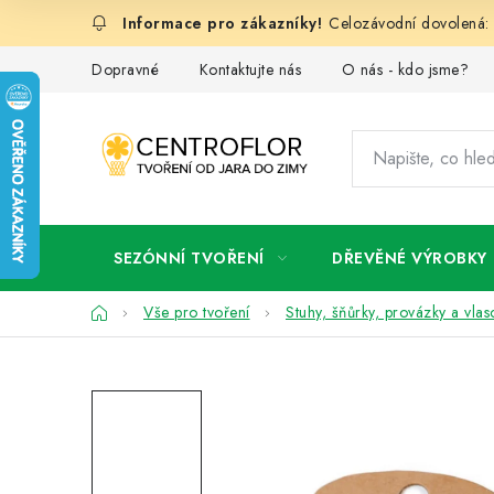
Přejít
Celozávodní dovolená: 
na
obsah
Dopravné
Kontaktujte nás
O nás - kdo jsme?
SEZÓNNÍ TVOŘENÍ
DŘEVĚNÉ VÝROBKY
Domů
Vše pro tvoření
Stuhy, šňůrky, provázky a vlas