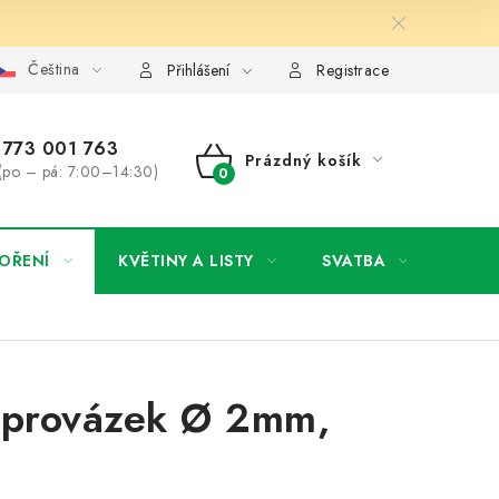
Čeština
y osobních údajů
Jak získat lepší ceny?
Moje objednávka
Přihlášení
Registrace
773 001 763
Prázdný košík
(po – pá: 7:00–14:30)
NÁKUPNÍ
KOŠÍK
OŘENÍ
KVĚTINY A LISTY
SVATBA
NOVI
 provázek Ø 2mm,