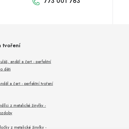
773 001 763
a tvoření
uláš, anděl a čert - perfektní
o děti
nděl a čert - perfektní tvoření
ndílci z metalické žinylky -
ozdoby
ločky z metalické žinylky -