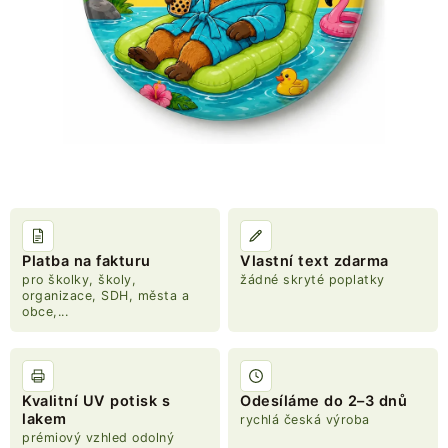
NOVINKY
TIPY NA TVOŘENÍ
Dopravné
Kontaktujte nás
O nás - kdo jsme?
Hodnocení obchodu
Obchodní podmínky
Podmínky ochrany osobních údajů
Jak získat lepší ceny?
Moje objednávka
Platba na fakturu
Vlastní text zdarma
pro školky, školy,
žádné skryté poplatky
organizace, SDH, města a
obce,...
Kvalitní UV potisk s
Odesíláme do 2–3 dnů
lakem
rychlá česká výroba
prémiový vzhled odolný