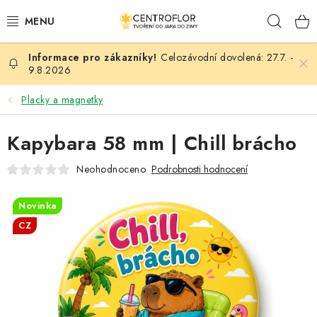
Přejít
Hleda
na
obsah
Celozávodní dovolená: 27.7. -
SEZÓNNÍ TVOŘENÍ
9.8.2026
DŘEVĚNÉ VÝROBKY
Placky a magnetky
MEDAILE
Kapybara 58 mm | Chill brácho
Neohodnoceno
Podrobnosti hodnocení
PLACKY A MAGNETKY
Novinka
VŠE PRO TVOŘENÍ
CZ
KVĚTINY A LISTY
SVATBA