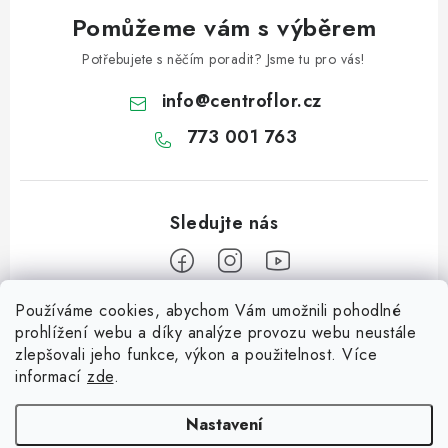
Pomůžeme vám s výběrem
Potřebujete s něčím poradit? Jsme tu pro vás!
info
@
centroflor.cz
773 001 763
Používáme cookies, abychom Vám umožnili pohodlné
Z
prohlížení webu a díky analýze provozu webu neustále
á
zlepšovali jeho funkce, výkon a použitelnost. Více
Informace pro vás
p
informací
zde
.
a
Dopravné
Tipy na tvoření
t
Nastavení
Kontaktujte nás