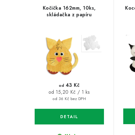
V
z
Kočička 162mm, 10ks,
Koc
ý
e
skládačka z papíru
p
n
i
í
s
p
p
r
r
o
o
d
43 Kč
od
d
Měrná
od 15,20 Kč / 1 ks
u
cena:
od 36 Kč bez DPH
u
k
k
t
t
ů