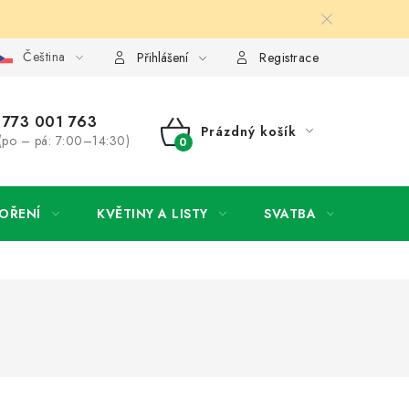
Čeština
y osobních údajů
Jak získat lepší ceny?
Moje objednávka
Přihlášení
Registrace
773 001 763
Prázdný košík
(po – pá: 7:00–14:30)
NÁKUPNÍ
KOŠÍK
OŘENÍ
KVĚTINY A LISTY
SVATBA
NOVI