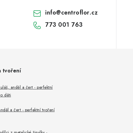
info
@
centroflor.cz
773 001 763
a tvoření
uláš, anděl a čert - perfektní
o děti
nděl a čert - perfektní tvoření
ndílci z metalické žinylky -