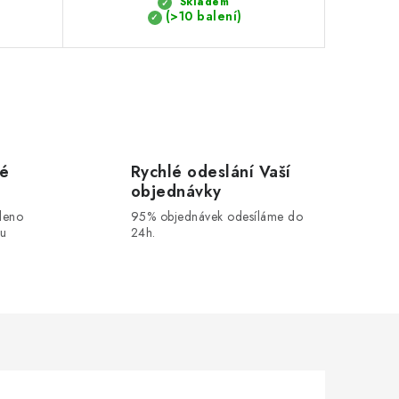
Skladem
(>10 balení)
vé
Rychlé odeslání Vaší
objednávky
leno
95% objednávek odesíláme do
ou
24h.