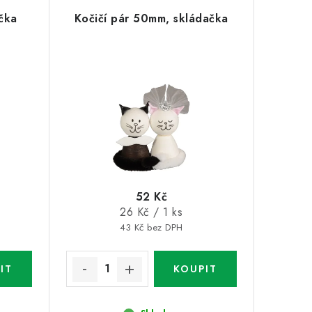
čka
Kočičí pár 50mm, skládačka
52 Kč
Měrná
26 Kč / 1 ks
cena:
43 Kč bez DPH