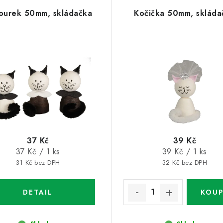
ourek 50mm, skládačka
Kočička 50mm, skláda
37 Kč
39 Kč
Měrná
Měrná
37 Kč / 1 ks
39 Kč / 1 ks
cena:
cena:
31 Kč bez DPH
32 Kč bez DPH