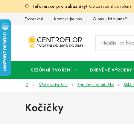
Přejít
Celozávodní dovolená: 
na
obsah
Dopravné
Kontaktujte nás
O nás - kdo jsme?
SEZÓNNÍ TVOŘENÍ
DŘEVĚNÉ VÝROBKY
Domů
Vše pro tvoření
Figurky a skládačky
Sklád
Kočičky