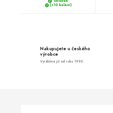
Skladem
ů
(>10 balení)
O
v
l
Nakupujete u českého
výrobce
á
Vyrábíme již od roku 1996.
d
a
c
í
p
r