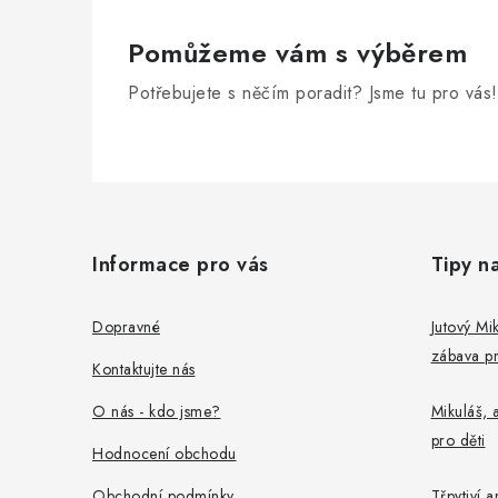
v
k
Pomůžeme vám s výběrem
y
Potřebujete s něčím poradit? Jsme tu pro vás!
v
ý
Z
p
i
á
Informace pro vás
Tipy n
s
p
u
a
Dopravné
Jutový Mik
zábava pr
t
Kontaktujte nás
í
O nás - kdo jsme?
Mikuláš, a
pro děti
Hodnocení obchodu
Obchodní podmínky
Třpytiví a