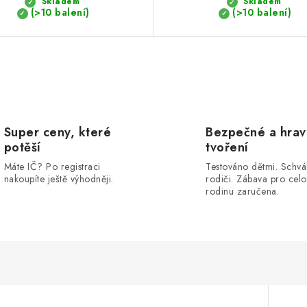
Skladem
Skladem
(>10 balení)
(>10 balení)
Super ceny, které
Bezpečné a hra
potěší
tvoření
Máte IČ? Po registraci
Testováno dětmi. Schvá
nakoupíte ještě výhodněji.
rodiči. Zábava pro cel
rodinu zaručena.