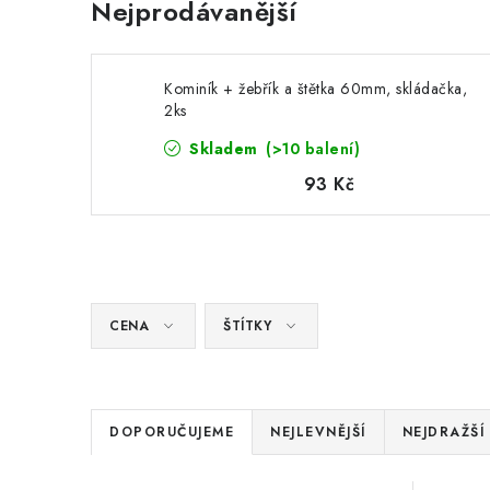
Nejprodávanější
Kominík + žebřík a štětka 60mm, skládačka,
2ks
Skladem
(>10 balení)
93 Kč
CENA
ŠTÍTKY
Ř
DOPORUČUJEME
NEJLEVNĚJŠÍ
NEJDRAŽŠÍ
a