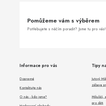
r
v
k
Pomůžeme vám s výběrem
y
Potřebujete s něčím poradit? Jsme tu pro vás!
v
ý
Z
p
i
á
Informace pro vás
Tipy n
s
p
u
a
Dopravné
Jutový Mik
zábava pr
t
Kontaktujte nás
í
O nás - kdo jsme?
Mikuláš, a
pro děti
Hodnocení obchodu