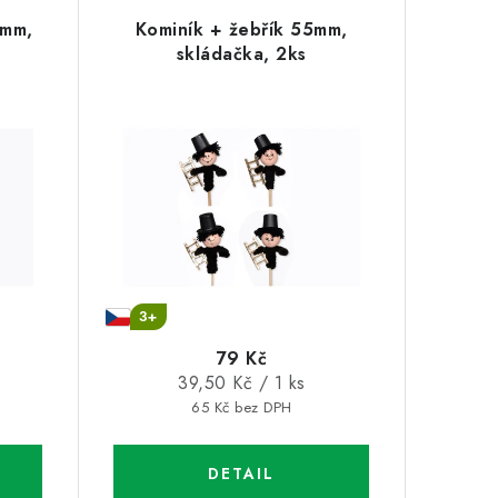
5mm,
Kominík + žebřík 55mm,
skládačka, 2ks
3+
79 Kč
Měrná
39,50 Kč / 1 ks
cena:
65 Kč bez DPH