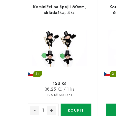
V
z
Kominíčci na špejli 60mm,
Kom
ý
e
skládačka, 4ks
6
p
n
i
í
s
p
p
r
r
o
o
d
3+
3
d
u
153 Kč
u
Měrná
38,25 Kč / 1 ks
k
cena:
126 Kč bez DPH
k
t
t
ů