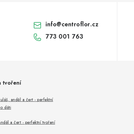
info
@
centroflor.cz
773 001 763
a tvoření
uláš, anděl a čert - perfektní
o děti
nděl a čert - perfektní tvoření