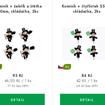
iník + žebřík a štětka
Kominík + čtyřlístek 5
0mm, skládačka, 2ks
skládačka, 2ks
+
3+
93 Kč
84 Kč
Měrná
Měrná
46,50 Kč / 1 ks
42 Kč / 1 ks
cena:
cena:
77 Kč bez DPH
69 Kč bez DPH