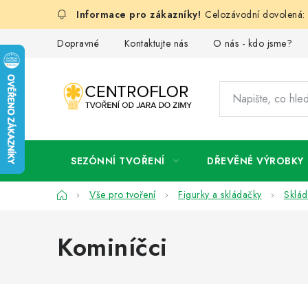
Přejít
Celozávodní dovolená: 
na
obsah
Dopravné
Kontaktujte nás
O nás - kdo jsme?
SEZÓNNÍ TVOŘENÍ
DŘEVĚNÉ VÝROBKY
Domů
Vše pro tvoření
Figurky a skládačky
Sklád
Kominíčci