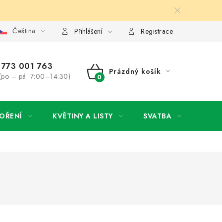
Čeština
y osobních údajů
Jak získat lepší ceny?
Moje objednávka
Přihlášení
Registrace
773 001 763
Prázdný košík
(po – pá: 7:00–14:30)
NÁKUPNÍ
KOŠÍK
OŘENÍ
KVĚTINY A LISTY
SVATBA
NOVI