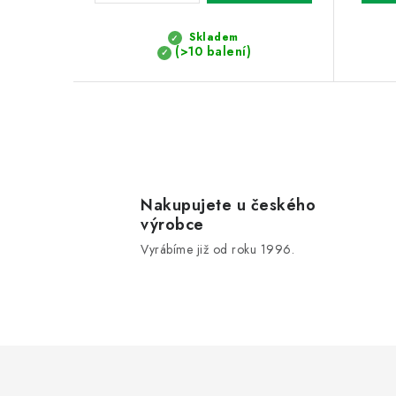
ů
Skladem
(>10 balení)
O
v
l
Nakupujete u českého
výrobce
á
Vyrábíme již od roku 1996.
d
a
c
í
p