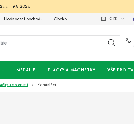
27.7. - 9.8.2026
CZK
Hodnocení obchodu
Obchodní podmínky
Podmínky ochran
MEDAILE
PLACKY A MAGNETKY
VŠE PRO TV
ačky ke slepení
Kominíčci