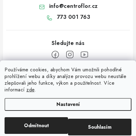
info
@
centroflor.cz
773 001 763
Používáme cookies, abychom Vám umožnili pohodlné
Z
prohlížení webu a díky analýze provozu webu neustále
á
zlepšovali jeho funkce, výkon a použitelnost. Více
Informace pro vás
p
informací
zde
.
a
Dopravné
Tipy na tvoření
t
Nastavení
Kontaktujte nás
í
Jutový Mikuláš, anděl a čert - perfektní zábava pro děti
O nás - kdo jsme?
Odmítnout
Souhlasím
Copyright 2026
CENTROFLOR, s.r.o.
. Všechna práva vyhrazena.
Mikuláš, anděl a čert - perfektní tvoření pro děti
Hodnocení obchodu
Vytvořil Shoptet