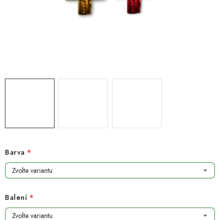
NOVINKY
TIPY NA TVOŘENÍ
Dopravné
Kontaktujte nás
O nás - kdo jsme?
Hodnocení obchodu
Obchodní podmínky
Podmínky ochrany osobních údajů
Jak získat lepší ceny?
Moje objednávka
Barva
Balení