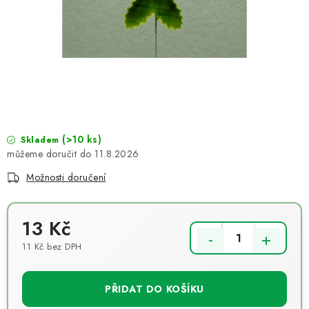
NOVINKY
TIPY NA TVOŘENÍ
Dopravné
Kontaktujte nás
O nás - kdo jsme?
Hodnocení obchodu
Obchodní podmínky
Podmínky ochrany osobních údajů
Jak získat lepší ceny?
(>10 ks)
Moje objednávka
Skladem
11.8.2026
Možnosti doručení
13 Kč
11 Kč bez DPH
Měrná cena:
PŘIDAT DO KOŠÍKU