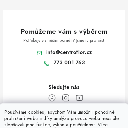
Pomůžeme vám s výběrem
Potřebujete s něčím poradit? Jsme tu pro vás!
info
@
centroflor.cz
773 001 763
Používáme cookies, abychom Vám umožnili pohodlné
Z
prohlížení webu a díky analýze provozu webu neustále
á
zlepšovali jeho funkce, výkon a použitelnost. Více
Informace pro vás