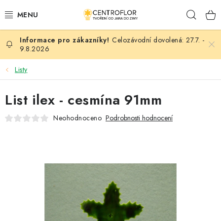
Přejít
Hleda
na
obsah
Celozávodní dovolená: 27.7. -
SEZÓNNÍ TVOŘENÍ
9.8.2026
DŘEVĚNÉ VÝROBKY
Listy
MEDAILE
List ilex - cesmína 91mm
Neohodnoceno
Podrobnosti hodnocení
PLACKY A MAGNETKY
VŠE PRO TVOŘENÍ
KVĚTINY A LISTY
SVATBA